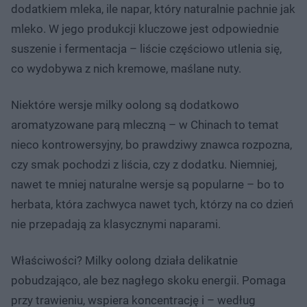
dodatkiem mleka, ile napar, który naturalnie pachnie jak
mleko. W jego produkcji kluczowe jest odpowiednie
suszenie i fermentacja – liście częściowo utlenia się,
co wydobywa z nich kremowe, maślane nuty.
Niektóre wersje milky oolong są dodatkowo
aromatyzowane parą mleczną – w Chinach to temat
nieco kontrowersyjny, bo prawdziwy znawca rozpozna,
czy smak pochodzi z liścia, czy z dodatku. Niemniej,
nawet te mniej naturalne wersje są popularne – bo to
herbata, która zachwyca nawet tych, którzy na co dzień
nie przepadają za klasycznymi naparami.
Właściwości? Milky oolong działa delikatnie
pobudzająco, ale bez nagłego skoku energii. Pomaga
przy trawieniu, wspiera koncentrację i – według