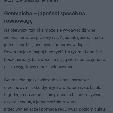
lecznicze posiada herbata?
Genmaicha – japoński sposób na
równowagę
Na pierwszy rzut oka może się wydawać dziwne –
zielona herbata i prażony ryż. A jednak genmaicha to
jeden z bardziej cenionych naparów w Japonii.
Powstała jako "napój biednych", bo ryż miał obniżać
koszt herbaty. Dziś docenia się ją nie za oszczędność,
ale za wyjątkowy smak i właściwości.
Genmaicha łączy świeżość zielonej herbaty z
orzechowym, lekko dymnym aromatem ryżu. Działa
łagodząco na żołądek, nie pobudza tak intensywnie jak
czysta sencha, a jednocześnie zawiera
przeciwutleniacze i pomaga regulować poziom cukru