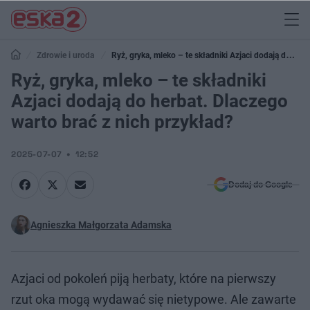
Zdrowie i uroda
Ryż, gryka, mleko – te składniki Azjaci dodają do
herbat. Dlaczego warto brać z nich przykład?
Ryż, gryka, mleko – te składniki
Azjaci dodają do herbat. Dlaczego
warto brać z nich przykład?
2025-07-07
12:52
Dodaj do Google
Agnieszka Małgorzata Adamska
Azjaci od pokoleń piją herbaty, które na pierwszy
rzut oka mogą wydawać się nietypowe. Ale zawarte