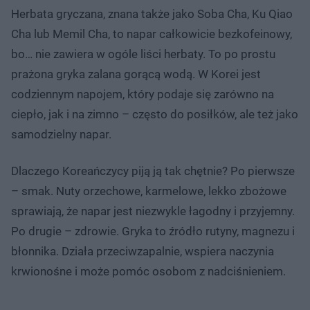
Herbata gryczana, znana także jako Soba Cha, Ku Qiao
Cha lub Memil Cha, to napar całkowicie bezkofeinowy,
bo… nie zawiera w ogóle liści herbaty. To po prostu
prażona gryka zalana gorącą wodą. W Korei jest
codziennym napojem, który podaje się zarówno na
ciepło, jak i na zimno – często do posiłków, ale też jako
samodzielny napar.
Dlaczego Koreańczycy piją ją tak chętnie? Po pierwsze
– smak. Nuty orzechowe, karmelowe, lekko zbożowe
sprawiają, że napar jest niezwykle łagodny i przyjemny.
Po drugie – zdrowie. Gryka to źródło rutyny, magnezu i
błonnika. Działa przeciwzapalnie, wspiera naczynia
krwionośne i może pomóc osobom z nadciśnieniem.