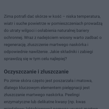
Zima potrafi dać skórze w kość – niska temperatura,
wiatr i suche powietrze w pomieszczeniach prowadzą
do utraty wilgoci i osłabienia naturalnej bariery
ochronnej. Wraz z nadejściem wiosny warto zadbać o
regenerację, złuszczenie martwego naskórka i
odpowiednie nawilżenie. Jakie składniki i zabiegi
sprawdzą się w tym celu najlepiej?
Oczyszczanie i złuszczanie
Po zimie skóra często jest poszarzała i matowa,
dlatego kluczowym elementem pielęgnacji jest
złuszczanie martwego naskórka. Peelingi
enzymatyczne lub delikatne kwasy (np. kwas
migdałowy, laktobionowy) pomogą usunąć martwe