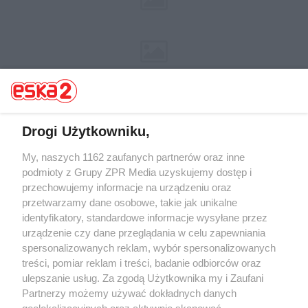
Drogi Użytkowniku,
My, naszych 1162 zaufanych partnerów oraz inne
Żaden utwór zamieszczony w serwisie nie może być powielany i
rozpowszechniany lub dalej rozpowszechniany w jakikolwiek sposób (w
podmioty z Grupy ZPR Media uzyskujemy dostęp i
tym także elektroniczny lub mechaniczny) na jakimkolwiek polu
przechowujemy informacje na urządzeniu oraz
eksploatacji w jakiejkolwiek formie, włącznie z umieszczaniem w
przetwarzamy dane osobowe, takie jak unikalne
Internecie bez pisemnej zgody właściciela praw. Jakiekolwiek użycie lub
wykorzystanie utworów w całości lub w części z naruszeniem prawa,
identyfikatory, standardowe informacje wysyłane przez
tzn. bez właściwej zgody, jest zabronione pod groźbą kary i może być
urządzenie czy dane przeglądania w celu zapewniania
ścigane prawnie.
spersonalizowanych reklam, wybór spersonalizowanych
treści, pomiar reklam i treści, badanie odbiorców oraz
ulepszanie usług. Za zgodą Użytkownika my i Zaufani
Partnerzy możemy używać dokładnych danych