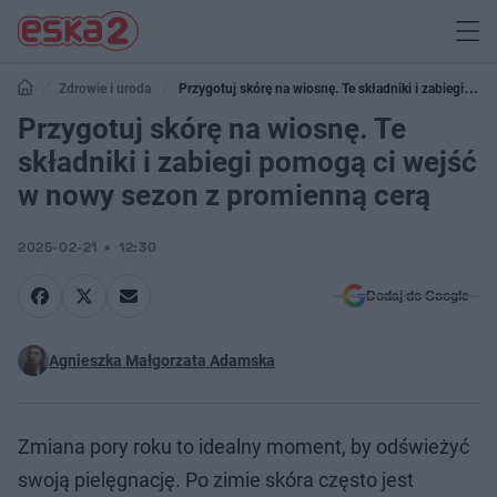
Zdrowie i uroda
Przygotuj skórę na wiosnę. Te składniki i zabiegi
pomogą ci wejść w nowy sezon z promienną cerą
Przygotuj skórę na wiosnę. Te
składniki i zabiegi pomogą ci wejść
w nowy sezon z promienną cerą
2025-02-21
12:30
Dodaj do Google
Agnieszka Małgorzata Adamska
Zmiana pory roku to idealny moment, by odświeżyć
swoją pielęgnację. Po zimie skóra często jest