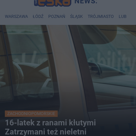
WARSZAWA
ŁÓDŹ
POZNAŃ
ŚLĄSK
TRÓJMIASTO
LUBLIN
ZACHODNIOPOMORSKIE
16-latek z ranami kłutymi
Zatrzymani też nieletni