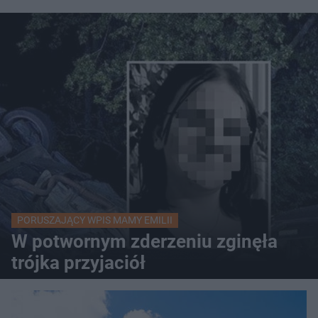
PORUSZAJĄCY WPIS MAMY EMILII
W potwornym zderzeniu zginęła
trójka przyjaciół