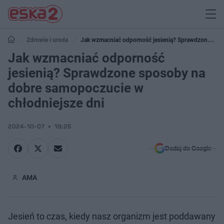
Zdrowie i uroda
Jak wzmacniać odporność jesienią? Sprawdzone
sposoby na dobre samopoczucie w chłodniejsze dni
Jak wzmacniać odporność
jesienią? Sprawdzone sposoby na
dobre samopoczucie w
chłodniejsze dni
2024-10-07
19:25
Dodaj do Google
AMA
Jesień to czas, kiedy nasz organizm jest poddawany