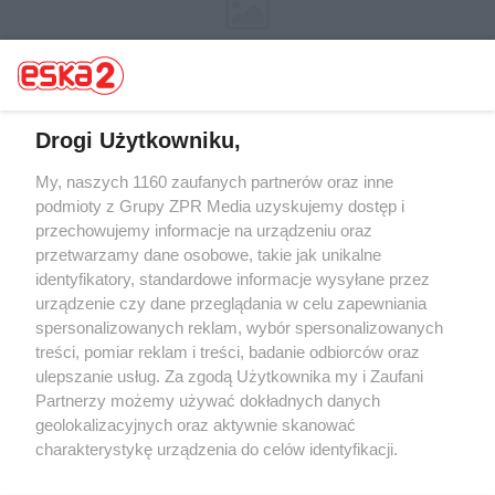
Drogi Użytkowniku,
My, naszych 1160 zaufanych partnerów oraz inne
Żaden utwór zamieszczony w serwisie nie może być powielany i
rozpowszechniany lub dalej rozpowszechniany w jakikolwiek sposób (w
podmioty z Grupy ZPR Media uzyskujemy dostęp i
tym także elektroniczny lub mechaniczny) na jakimkolwiek polu
przechowujemy informacje na urządzeniu oraz
eksploatacji w jakiejkolwiek formie, włącznie z umieszczaniem w
przetwarzamy dane osobowe, takie jak unikalne
Internecie bez pisemnej zgody właściciela praw. Jakiekolwiek użycie lub
wykorzystanie utworów w całości lub w części z naruszeniem prawa,
identyfikatory, standardowe informacje wysyłane przez
tzn. bez właściwej zgody, jest zabronione pod groźbą kary i może być
urządzenie czy dane przeglądania w celu zapewniania
ścigane prawnie.
spersonalizowanych reklam, wybór spersonalizowanych
treści, pomiar reklam i treści, badanie odbiorców oraz
ulepszanie usług. Za zgodą Użytkownika my i Zaufani
Partnerzy możemy używać dokładnych danych
geolokalizacyjnych oraz aktywnie skanować
charakterystykę urządzenia do celów identyfikacji.
O nas
Ponieważ cenimy Twoją prywatność, prosimy o zgodę na