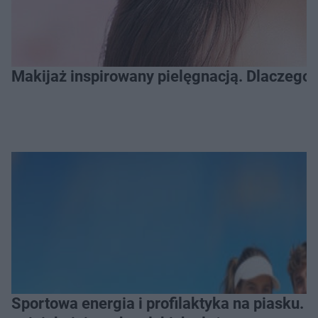
Makijaż inspirowany pielęgnacją. Dlaczego 
Sportowa energia i profilaktyka na piasku. Baltic Tour Medicover Sport odwiedzi 10