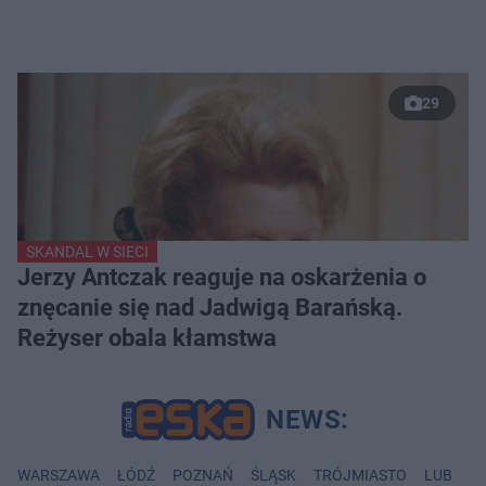
29
SKANDAL W SIECI
Jerzy Antczak reaguje na oskarżenia o
znęcanie się nad Jadwigą Barańską.
Reżyser obala kłamstwa
WARSZAWA
ŁÓDŹ
POZNAŃ
ŚLĄSK
TRÓJMIASTO
LUBLIN