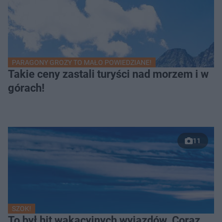
PARAGONY GROZY TO MAŁO POWIEDZIANE!
Takie ceny zastali turyści nad morzem i w
górach!
11
SZOK!
To był hit wakacyjnych wyjazdów. Coraz