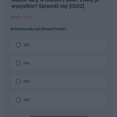
wszystkie? Sprawdź się! [QUIZ]
Pytanie 1 z 10
W którym roku był Chrzest Polski?
965
966
995
996