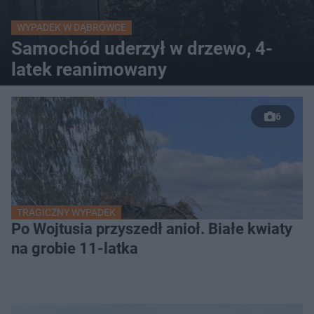
WYPADEK W DĄBRÓWCE
Samochód uderzył w drzewo, 4-
latek reanimowany
6
TRAGICZNY WYPADEK
Po Wojtusia przyszedł anioł. Białe kwiaty
na grobie 11-latka