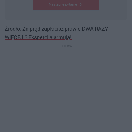
Następne pytanie
Źródło:
Za prąd zapłacisz prawie DWA RAZY
WIĘCEJ!? Eksperci alarmują!