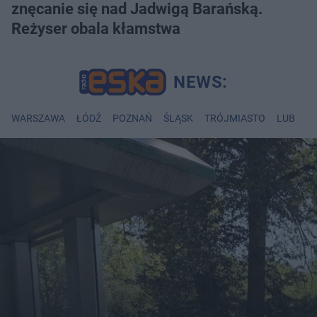
znęcanie się nad Jadwigą Barańską.
Reżyser obala kłamstwa
WARSZAWA
ŁÓDŹ
POZNAŃ
ŚLĄSK
TRÓJMIASTO
LUBLIN