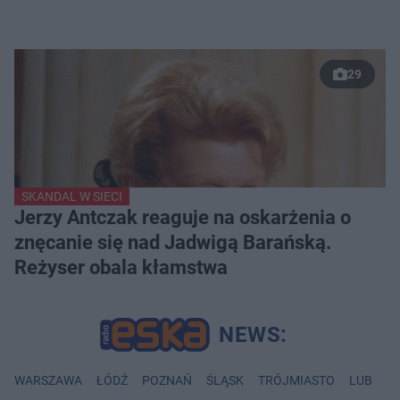
29
SKANDAL W SIECI
Jerzy Antczak reaguje na oskarżenia o
znęcanie się nad Jadwigą Barańską.
Reżyser obala kłamstwa
WARSZAWA
ŁÓDŹ
POZNAŃ
ŚLĄSK
TRÓJMIASTO
LUBLIN