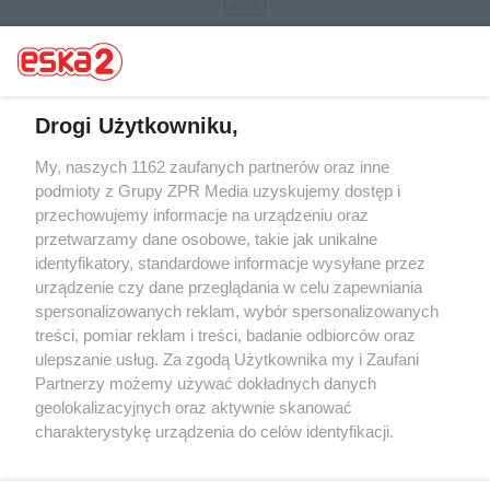
Drogi Użytkowniku,
My, naszych 1162 zaufanych partnerów oraz inne
Żaden utwór zamieszczony w serwisie nie może być powielany i
rozpowszechniany lub dalej rozpowszechniany w jakikolwiek sposób (w
podmioty z Grupy ZPR Media uzyskujemy dostęp i
tym także elektroniczny lub mechaniczny) na jakimkolwiek polu
przechowujemy informacje na urządzeniu oraz
eksploatacji w jakiejkolwiek formie, włącznie z umieszczaniem w
przetwarzamy dane osobowe, takie jak unikalne
Internecie bez pisemnej zgody właściciela praw. Jakiekolwiek użycie lub
wykorzystanie utworów w całości lub w części z naruszeniem prawa,
identyfikatory, standardowe informacje wysyłane przez
tzn. bez właściwej zgody, jest zabronione pod groźbą kary i może być
urządzenie czy dane przeglądania w celu zapewniania
ścigane prawnie.
spersonalizowanych reklam, wybór spersonalizowanych
treści, pomiar reklam i treści, badanie odbiorców oraz
ulepszanie usług. Za zgodą Użytkownika my i Zaufani
Partnerzy możemy używać dokładnych danych
geolokalizacyjnych oraz aktywnie skanować
charakterystykę urządzenia do celów identyfikacji.
O nas
Ponieważ cenimy Twoją prywatność, prosimy o zgodę na
korzystanie z tych technologii poprzez kliknięcie
Informacje prawne