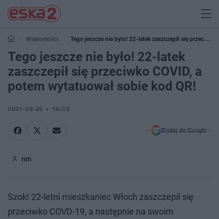
Wiadomości
Tego jeszcze nie było! 22-latek zaszczepił się przeciwko
COVID, a potem wytatuował sobie kod QR!
Tego jeszcze nie było! 22-latek
zaszczepił się przeciwko COVID, a
potem wytatuował sobie kod QR!
2021-08-25
14:03
Dodaj do Google
nm
Szok! 22-letni mieszkaniec Włoch zaszczepił się
przeciwko COVD-19, a następnie na swoim