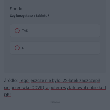
Sonda
Czy korzystasz z tabletu?
TAK
NIE
Źródło:
Tego jeszcze nie było! 22-latek zaszczepił
się przeciwko COVID, a potem wytatuował sobie kod
QR!