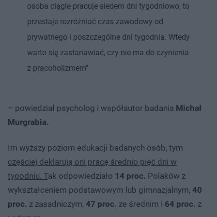
osoba ciągle pracuje siedem dni tygodniowo, to
przestaje rozróżniać czas zawodowy od
prywatnego i poszczególne dni tygodnia. Wtedy
warto się zastanawiać, czy nie ma do czynienia
z pracoholizmem"
– powiedział psycholog i współautor badania
Michał
Murgrabia.
Im wyższy poziom edukacji badanych osób, tym
częściej deklarują oni pracę średnio pięć dni w
tygodniu. T
ak odpowiedziało
14 proc.
Polaków z
wykształceniem podstawowym lub gimnazjalnym,
40
proc.
z zasadniczym,
47 proc.
ze średnim i
64 proc.
z