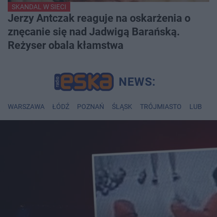
SKANDAL W SIECI
Jerzy Antczak reaguje na oskarżenia o
znęcanie się nad Jadwigą Barańską.
Reżyser obala kłamstwa
WARSZAWA
ŁÓDŹ
POZNAŃ
ŚLĄSK
TRÓJMIASTO
LUBLIN