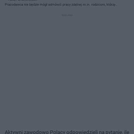
Pracodawca nie będzie mógł odmówić pracy zdalnej m.in. rodzicom, którzy
wychowują dziecko do 4. roku życia,
Aktywni zawodowo Polacy odpowiedzieli na pytanie, ile