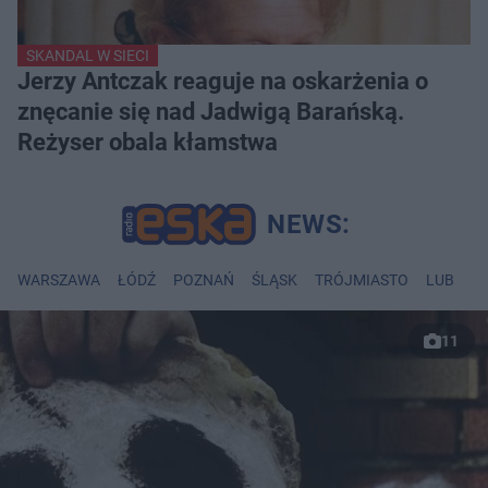
SKANDAL W SIECI
Jerzy Antczak reaguje na oskarżenia o
znęcanie się nad Jadwigą Barańską.
Reżyser obala kłamstwa
WARSZAWA
ŁÓDŹ
POZNAŃ
ŚLĄSK
TRÓJMIASTO
LUBLIN
11