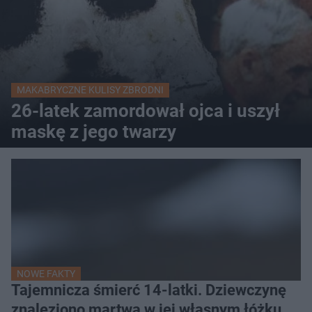
MAKABRYCZNE KULISY ZBRODNI
26-latek zamordował ojca i uszył
maskę z jego twarzy
NOWE FAKTY
Tajemnicza śmierć 14-latki. Dziewczynę
znaleziono martwą w jej własnym łóżku