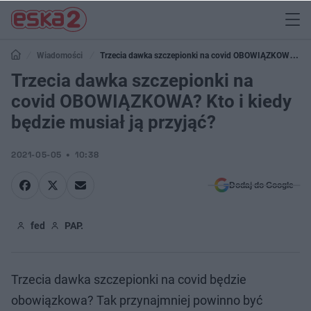
Wiadomości
Trzecia dawka szczepionki na covid OBOWIĄZKOWA?
Kto i kiedy będzie musiał ją przyjąć?
Trzecia dawka szczepionki na
covid OBOWIĄZKOWA? Kto i kiedy
będzie musiał ją przyjąć?
2021-05-05
10:38
Dodaj do Google
fed
PAP.
Trzecia dawka szczepionki na covid będzie
obowiązkowa? Tak przynajmniej powinno być