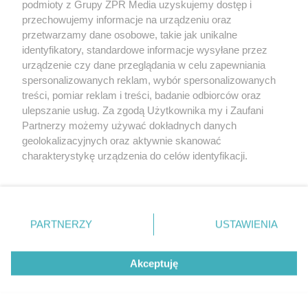
rozpowszechniany lub dalej rozpowszechniany w jakikolwiek sposób (w
podmioty z Grupy ZPR Media uzyskujemy dostęp i
tym także elektroniczny lub mechaniczny) na jakimkolwiek polu
przechowujemy informacje na urządzeniu oraz
eksploatacji w jakiejkolwiek formie, włącznie z umieszczaniem w
przetwarzamy dane osobowe, takie jak unikalne
Internecie bez pisemnej zgody właściciela praw. Jakiekolwiek użycie lub
wykorzystanie utworów w całości lub w części z naruszeniem prawa,
identyfikatory, standardowe informacje wysyłane przez
tzn. bez właściwej zgody, jest zabronione pod groźbą kary i może być
urządzenie czy dane przeglądania w celu zapewniania
ścigane prawnie.
spersonalizowanych reklam, wybór spersonalizowanych
treści, pomiar reklam i treści, badanie odbiorców oraz
ulepszanie usług. Za zgodą Użytkownika my i Zaufani
Partnerzy możemy używać dokładnych danych
geolokalizacyjnych oraz aktywnie skanować
charakterystykę urządzenia do celów identyfikacji.
O nas
Ponieważ cenimy Twoją prywatność, prosimy o zgodę na
korzystanie z tych technologii poprzez kliknięcie
Informacje prawne
„Akceptuję”. Zgoda jest dobrowolna i zawsze możesz ją
zmienić/wycofać klikając przycisk ustawień prywatności
Nasze serwisy
PARTNERZY
USTAWIENIA
znajdujący się w lewym dolnym rogu strony
. Niektóre
© 2026 Grupa ZPR Media
rodzaje przetwarzania danych nie wymagają zgody
Akceptuję
użytkownika, ale masz prawo sprzeciwić się takiemu
przetwarzaniu. Preferencje będą miały zastosowanie tylko
na tej witrynie.