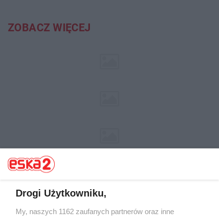
ZOBACZ WIĘCEJ
Drogi Użytkowniku,
My, naszych 1162 zaufanych partnerów oraz inne
Żaden utwór zamieszczony w serwisie nie może być powielany i