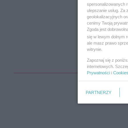
spersonalizowanych re
ulepszanie usług. Za
geolokalizacyjnych or
cenimy Twoją prywatno
Zgoda jest dobrowoln
się w lewym dolnym r
ale masz prawo sprzec
witrynie.
Zapoznaj się z poniż
internetowych. Szcze
Prywatności
i
Cookie
PARTNERZY