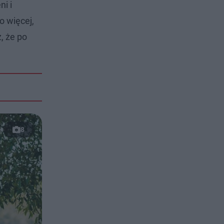
i i
o więcej,
, że po
8