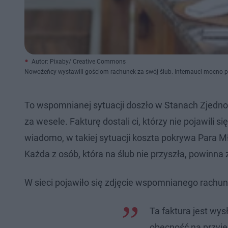
Autor: Pixaby/ Creative Commons
Nowożeńcy wystawili gościom rachunek za swój ślub. Internauci mocno po
To wspomnianej sytuacji doszło w Stanach Zjed
za wesele. Fakturę dostali ci, którzy nie pojawili s
wiadomo, w takiej sytuacji koszta pokrywa Para M
Każda z osób, która na ślub nie przyszła, powinna 
W sieci pojawiło się zdjęcie wspomnianego rachun
Ta faktura jest wys
obecność na przyj