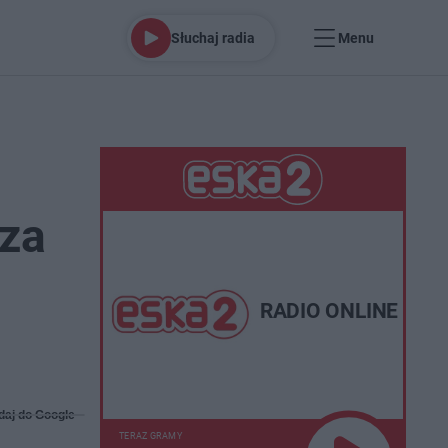
Słuchaj radia
Menu
 za
RADIO ONLINE
daj do Google
TERAZ GRAMY