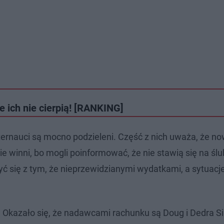
 ich nie cierpią! [RANKING]
nternauci są mocno podzieleni. Część z nich uważa, że 
bie winni, bo mogli poinformować, że nie stawią się na ślu
yć się z tym, że nieprzewidzianymi wydatkami, a sytuacj
. Okazało się, że nadawcami rachunku są Doug i Dedra 