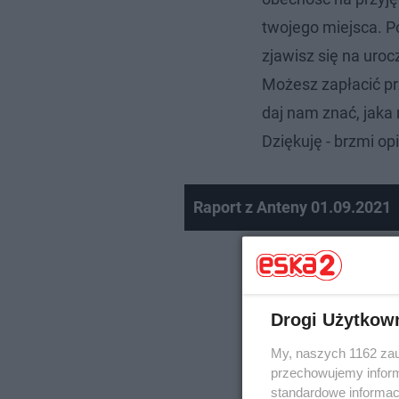
twojego miejsca. P
zjawisz się na uroc
Możesz zapłacić prz
daj nam znać, jaka 
Dziękuję - brzmi op
Raport z Anteny 01.09.2021
Drogi Użytkow
My, naszych 1162 zau
przechowujemy informa
standardowe informac