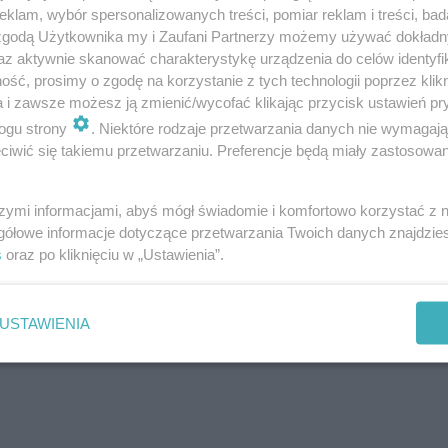
klam, wybór spersonalizowanych treści, pomiar reklam i treści, bad
 zgodą Użytkownika my i Zaufani Partnerzy możemy używać dokład
az aktywnie skanować charakterystykę urządzenia do celów identyfi
ść, prosimy o zgodę na korzystanie z tych technologii poprzez klikn
a i zawsze możesz ją zmienić/wycofać klikając przycisk ustawień pr
ogu strony
. Niektóre rodzaje przetwarzania danych nie wymagaj
iwić się takiemu przetwarzaniu. Preferencje będą miały zastosowanie
szymi informacjami, abyś mógł świadomie i komfortowo korzystać z
gółowe informacje dotyczące przetwarzania Twoich danych znajdzi
s
oraz po kliknięciu w „Ustawienia”.
ROZWIŃ
USTAWIENIA