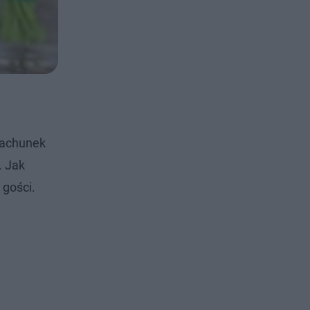
rachunek
. Jak
 gości.