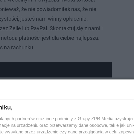
onieważ, że nie powiadomiłeś nas, że nie
zystości, jesteś nam winny opłacenie.
ez Zelle lub PayPal. Skontaktuj się z nami i
metoda płatności jest dla ciebie najlepsza.
is na rachunku.
niku,
fanych partnerów oraz inne podmioty z Grupy ZPR Media uzyskujem
cje na urządzeniu oraz przetwarzamy dane osobowe, takie jak unika
je wysyłane przez urządzenie czy dane przeglądania w celu zapewn