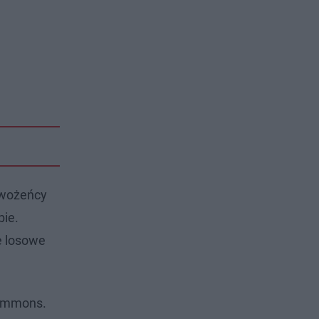
nowożeńcy
bie.
e losowe
Simmons.