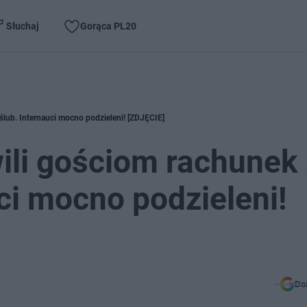
Słuchaj
Gorąca PL20
lub. Internauci mocno podzieleni! [ZDJĘCIE]
li gościom rachunek
ci mocno podzieleni!
Do