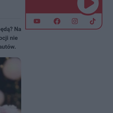
 będą? Na
cji nie
nautów.