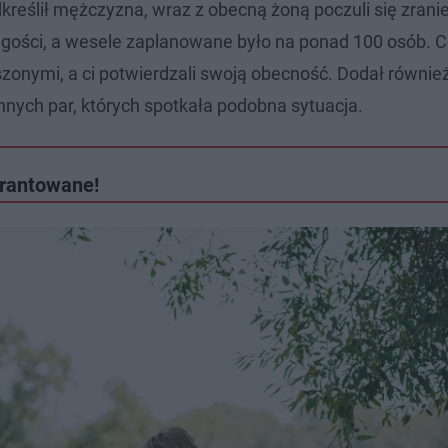
reślił mężczyzna, wraz z obecną żoną poczuli się zranien
u gości, a wesele zaplanowane było na ponad 100 osób. C
zonymi, a ci potwierdzali swoją obecność. Dodał również
nnych par, których spotkała podobna sytuacja.
arantowane!