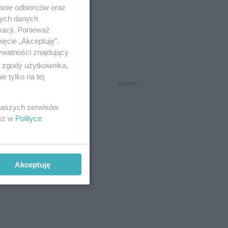
anie odbiorców oraz
nych danych
kacji. Ponieważ
ięcie „Akceptuję”.
ywatności znajdujący
ą zgody użytkownika,
 tylko na tej
 naszych serwisów
esz w
Polityce
Akceptuję