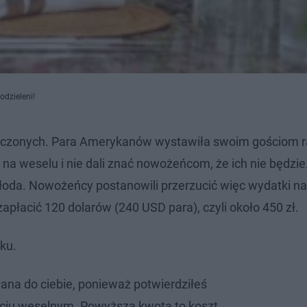
dzieleni!
noczonych. Para Amerykanów wystawiła swoim gościom 
ię na weselu i nie dali znać nowożeńcom, że ich nie będzie
łoda. Nowożeńcy postanowili przerzucić więc wydatki na
zapłacić 120 dolarów (240 USD para), czyli około 450 zł.
ku.
łana do ciebie, ponieważ potwierdziłeś
ęciu weselnym. Powyższa kwota to koszt