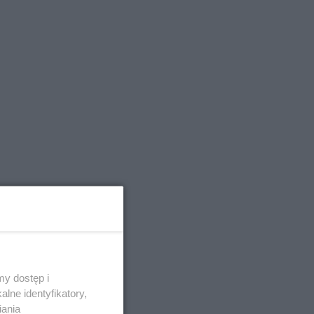
y dostęp i
lne identyfikatory,
iania