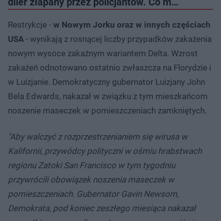
diler złapany przez policjantów. Co m…
Restrykcje -
w Nowym Jorku oraz w innych częściach
USA
- wynikają z rosnącej liczby przypadków zakażenia
nowym wysoce zakaźnym wariantem Delta. Wzrost
zakażeń odnotowano ostatnio zwłaszcza na Florydzie i
w Luizjanie. Demokratyczny gubernator Luizjany John
Bela Edwards, nakazał w związku z tym mieszkańcom
noszenie maseczek w pomieszczeniach zamkniętych.
"Aby walczyć z rozprzestrzenianiem się wirusa w
Kalifornii, przywódcy polityczni w ośmiu hrabstwach
regionu Zatoki San Francisco w tym tygodniu
przywrócili obowiązek noszenia maseczek w
pomieszczeniach. Gubernator Gavin Newsom,
Demokrata, pod koniec zeszłego miesiąca nakazał