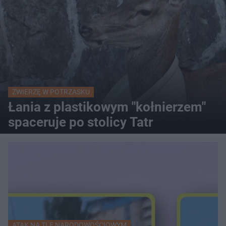
ZWIERZĘ W POTRZASKU
Łania z plastikowym "kołnierzem"
spaceruje po stolicy Tatr
ATAK NA TLE NARODOWOŚCIOWYM