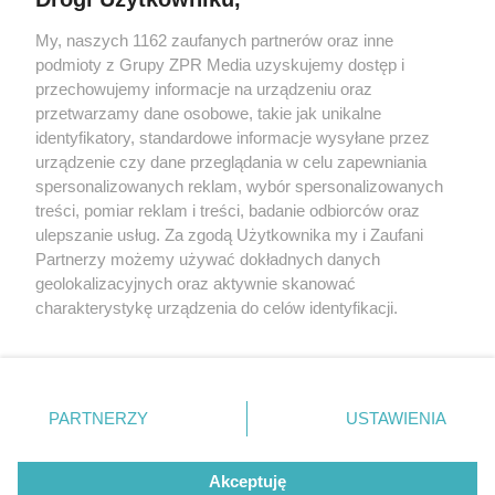
My, naszych 1162 zaufanych partnerów oraz inne
Żaden utwór zamieszczony w serwisie nie może być powielany i
rozpowszechniany lub dalej rozpowszechniany w jakikolwiek sposób (w
podmioty z Grupy ZPR Media uzyskujemy dostęp i
tym także elektroniczny lub mechaniczny) na jakimkolwiek polu
przechowujemy informacje na urządzeniu oraz
eksploatacji w jakiejkolwiek formie, włącznie z umieszczaniem w
przetwarzamy dane osobowe, takie jak unikalne
Internecie bez pisemnej zgody właściciela praw. Jakiekolwiek użycie lub
wykorzystanie utworów w całości lub w części z naruszeniem prawa,
identyfikatory, standardowe informacje wysyłane przez
tzn. bez właściwej zgody, jest zabronione pod groźbą kary i może być
urządzenie czy dane przeglądania w celu zapewniania
ścigane prawnie.
spersonalizowanych reklam, wybór spersonalizowanych
treści, pomiar reklam i treści, badanie odbiorców oraz
ulepszanie usług. Za zgodą Użytkownika my i Zaufani
Partnerzy możemy używać dokładnych danych
geolokalizacyjnych oraz aktywnie skanować
charakterystykę urządzenia do celów identyfikacji.
O nas
Ponieważ cenimy Twoją prywatność, prosimy o zgodę na
korzystanie z tych technologii poprzez kliknięcie
Informacje prawne
„Akceptuję”. Zgoda jest dobrowolna i zawsze możesz ją
zmienić/wycofać klikając przycisk ustawień prywatności
Nasze serwisy
PARTNERZY
USTAWIENIA
znajdujący się w lewym dolnym rogu strony
. Niektóre
© 2026 Grupa ZPR Media
rodzaje przetwarzania danych nie wymagają zgody
Akceptuję
użytkownika, ale masz prawo sprzeciwić się takiemu