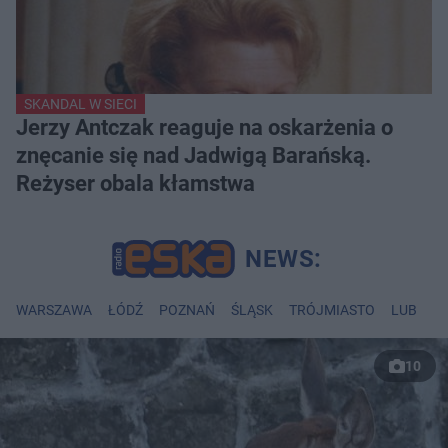
SKANDAL W SIECI
Jerzy Antczak reaguje na oskarżenia o
znęcanie się nad Jadwigą Barańską.
Reżyser obala kłamstwa
WARSZAWA
ŁÓDŹ
POZNAŃ
ŚLĄSK
TRÓJMIASTO
LUBLIN
10