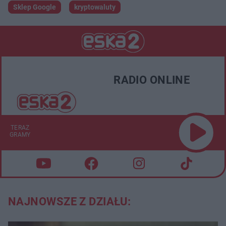
Sklep Google
kryptowaluty
RADIO ONLINE
TERAZ
GRAMY
NAJNOWSZE Z DZIAŁU: