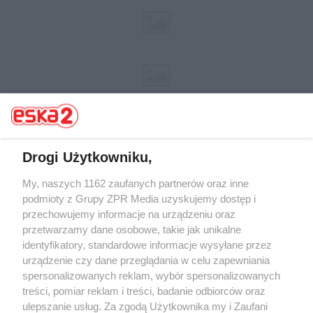
Drogi Użytkowniku,
My, naszych 1162 zaufanych partnerów oraz inne
Żaden utwór zamieszczony w serwisie nie może być powielany i
rozpowszechniany lub dalej rozpowszechniany w jakikolwiek sposób (w
podmioty z Grupy ZPR Media uzyskujemy dostęp i
tym także elektroniczny lub mechaniczny) na jakimkolwiek polu
przechowujemy informacje na urządzeniu oraz
eksploatacji w jakiejkolwiek formie, włącznie z umieszczaniem w
przetwarzamy dane osobowe, takie jak unikalne
Internecie bez pisemnej zgody właściciela praw. Jakiekolwiek użycie lub
wykorzystanie utworów w całości lub w części z naruszeniem prawa,
identyfikatory, standardowe informacje wysyłane przez
tzn. bez właściwej zgody, jest zabronione pod groźbą kary i może być
urządzenie czy dane przeglądania w celu zapewniania
ścigane prawnie.
spersonalizowanych reklam, wybór spersonalizowanych
treści, pomiar reklam i treści, badanie odbiorców oraz
ulepszanie usług. Za zgodą Użytkownika my i Zaufani