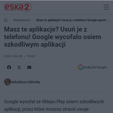
Wiadomości
Masz te aplikacje? Usuń je z telefonu! Google wycofało
osiem szkodliwym aplikacji
Masz te aplikacje? Usuń je z
telefonu! Google wycofało osiem
szkodliwym aplikacji
2021-08-26
11:43
Dodaj do Google
Arkadiusz Iskierka
Google wycofał ze Sklepu Play osiem szkodliwych
aplikacji, przez które możesz stracić swoje