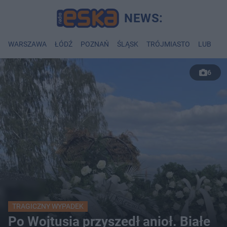
WARSZAWA
ŁÓDŹ
POZNAŃ
ŚLĄSK
TRÓJMIASTO
LUBLIN
6
TRAGICZNY WYPADEK
Po Wojtusia przyszedł anioł. Białe