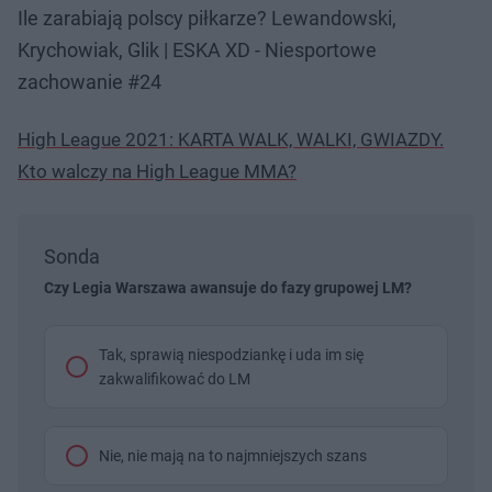
Ile zarabiają polscy piłkarze? Lewandowski,
Krychowiak, Glik | ESKA XD - Niesportowe
zachowanie #24
High League 2021: KARTA WALK, WALKI, GWIAZDY.
Kto walczy na High League MMA?
Sonda
Czy Legia Warszawa awansuje do fazy grupowej LM?
Tak, sprawią niespodziankę i uda im się
zakwalifikować do LM
Nie, nie mają na to najmniejszych szans