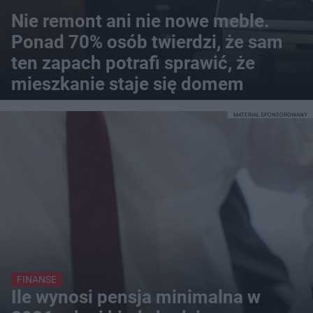
Nie remont ani nie nowe meble.
Ponad 70% osób twierdzi, że sam
ten zapach potrafi sprawić, że
mieszkanie staje się domem
MATERIAŁ SPONSOROWANY
FINANSE
Ile wynosi pensja minimalna w