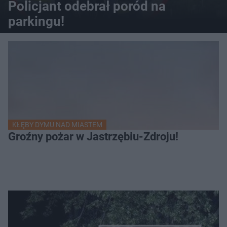
Policjant odebrał poród na
parkingu!
KŁĘBY DYMU NAD MIASTEM
Groźny pożar w Jastrzębiu-Zdroju!