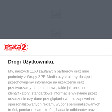
Drogi Użytkowniku,
My, naszych 1160 zaufanych partnerów oraz inne
Żaden utwór zamieszczony w serwisie nie może być powielany i
rozpowszechniany lub dalej rozpowszechniany w jakikolwiek sposób (w
podmioty z Grupy ZPR Media uzyskujemy dostęp i
tym także elektroniczny lub mechaniczny) na jakimkolwiek polu
przechowujemy informacje na urządzeniu oraz
eksploatacji w jakiejkolwiek formie, włącznie z umieszczaniem w
przetwarzamy dane osobowe, takie jak unikalne
Internecie bez pisemnej zgody właściciela praw. Jakiekolwiek użycie lub
wykorzystanie utworów w całości lub w części z naruszeniem prawa,
identyfikatory, standardowe informacje wysyłane przez
tzn. bez właściwej zgody, jest zabronione pod groźbą kary i może być
urządzenie czy dane przeglądania w celu zapewniania
ścigane prawnie.
spersonalizowanych reklam, wybór spersonalizowanych
treści, pomiar reklam i treści, badanie odbiorców oraz