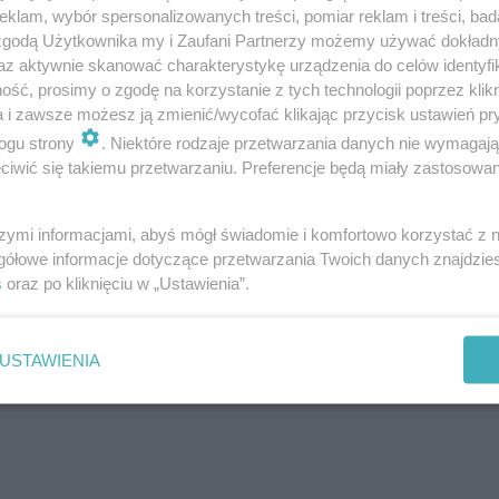
podlaskiego (5),
klam, wybór spersonalizowanych treści, pomiar reklam i treści, bad
 zgodą Użytkownika my i Zaufani Partnerzy możemy używać dokład
lubuskiego (4),
az aktywnie skanować charakterystykę urządzenia do celów identyfi
opolskiego (0).
ść, prosimy o zgodę na korzystanie z tych technologii poprzez klikn
a i zawsze możesz ją zmienić/wycofać klikając przycisk ustawień pr
ogu strony
. Niektóre rodzaje przetwarzania danych nie wymagaj
zostaną uzupełnione przez inspekcję sanitarną.
iwić się takiemu przetwarzaniu. Preferencje będą miały zastosowanie
szymi informacjami, abyś mógł świadomie i komfortowo korzystać z
gółowe informacje dotyczące przetwarzania Twoich danych znajdzi
s
oraz po kliknięciu w „Ustawienia”.
USTAWIENIA