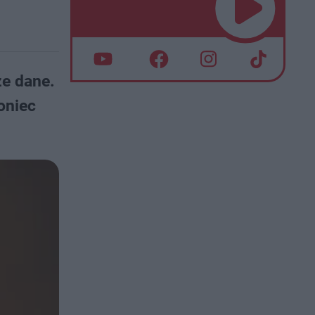
ze dane.
oniec