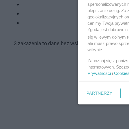
spersonalizowanych re
ulepszanie usług. Za
geolokalizacyjnych or
cenimy Twoją prywatno
Zgoda jest dobrowoln
się w lewym dolnym r
3 zakażenia to dane bez wskazania adresu, które 
ale masz prawo sprzec
witrynie.
Zapoznaj się z poniż
internetowych. Szcze
Prywatności
i
Cookie
PARTNERZY