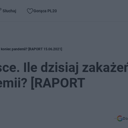
Słuchaj
Gorąca PL20
uż koniec pandemii? [RAPORT 15.06.2021]
e. Ile dzisiaj zakaże
demii? [RAPORT
Do