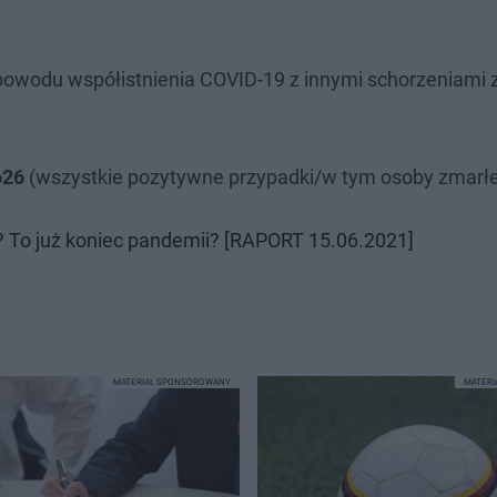
 powodu współistnienia COVID-19 z innymi schorzeniami
626
(wszystkie pozytywne przypadki/w tym osoby zmarłe
ń? To już koniec pandemii? [RAPORT 15.06.2021]
MATERIAŁ SPONSOROWANY
MATER