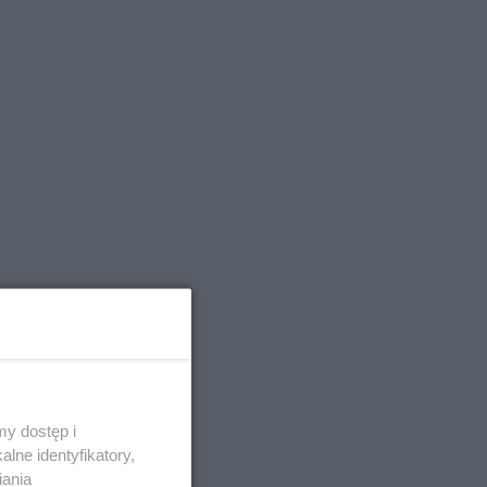
y dostęp i
lne identyfikatory,
iania