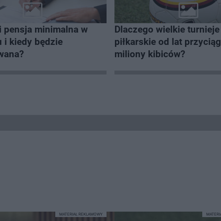
i pensja minimalna w
Dlaczego wielkie turnieje
 i kiedy będzie
piłkarskie od lat przycią
owana?
miliony kibiców?
MATERIAŁ REKLAMOWY
MATER