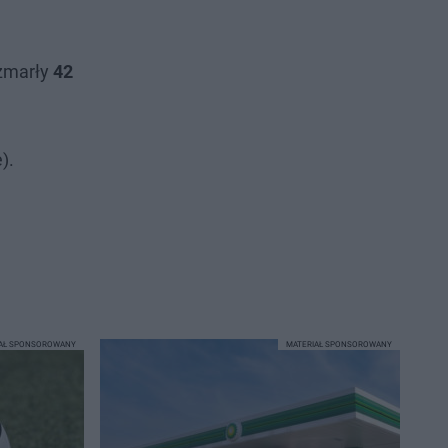
 zmarły
42
).
IAŁ SPONSOROWANY
MATERIAŁ SPONSOROWANY