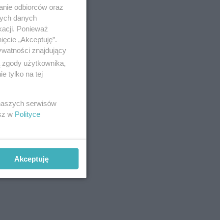
anie odbiorców oraz
nych danych
kacji. Ponieważ
ięcie „Akceptuję”.
ywatności znajdujący
ą zgody użytkownika,
 tylko na tej
 naszych serwisów
esz w
Polityce
Akceptuję