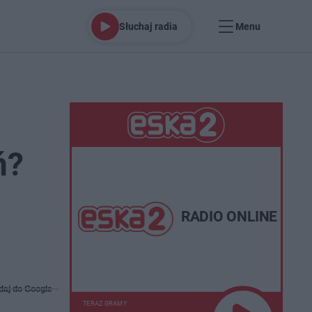
Słuchaj radia
Menu
ń?
RADIO ONLINE
daj do Google
TERAZ GRAMY