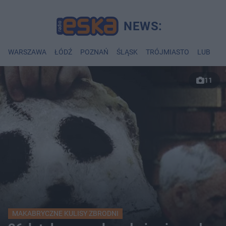
WARSZAWA
ŁÓDŹ
POZNAŃ
ŚLĄSK
TRÓJMIASTO
LUBLIN
11
MAKABRYCZNE KULISY ZBRODNI