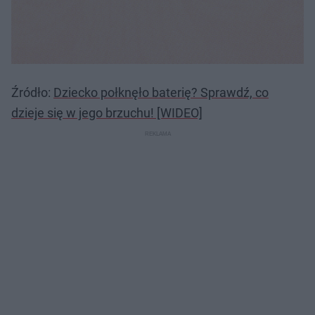
Źródło:
Dziecko połknęło baterię? Sprawdź, co
dzieje się w jego brzuchu! [WIDEO]