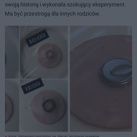
swoją historią i wykonała szokujący eksperyment.
Ma być przestrogą dla innych rodziców.
Autor: Instagram/psycholog_na_diecie/ Archiwum prywatne