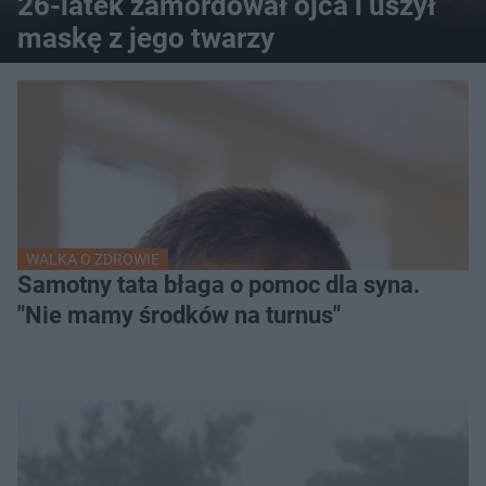
26-latek zamordował ojca i uszył
maskę z jego twarzy
WALKA O ZDROWIE
Samotny tata błaga o pomoc dla syna.
"Nie mamy środków na turnus"