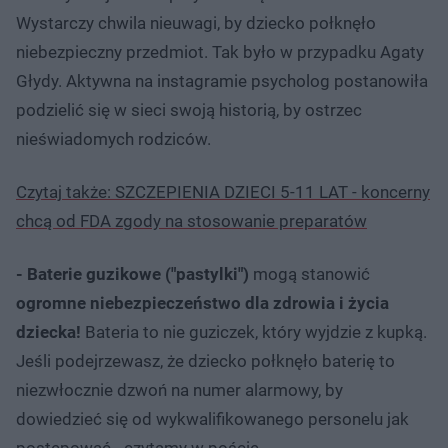
Wystarczy chwila nieuwagi, by dziecko połknęło
niebezpieczny przedmiot. Tak było w przypadku Agaty
Głydy. Aktywna na instagramie psycholog postanowiła
podzielić się w sieci swoją historią, by ostrzec
nieświadomych rodziców.
Czytaj także: SZCZEPIENIA DZIECI 5-11 LAT - koncerny
chcą od FDA zgody na stosowanie preparatów
- Baterie guzikowe ("pastylki")
mogą stanowić
ogromne niebezpieczeństwo dla zdrowia i życia
dziecka!
Bateria to nie guziczek, który wyjdzie z kupką.
Jeśli podejrzewasz, że dziecko połknęło baterię to
niezwłocznie dzwoń na numer alarmowy, by
dowiedzieć się od wykwalifikowanego personelu jak
postępować - czytamy w poście.