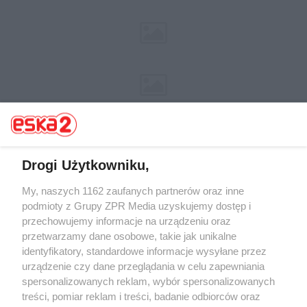
Drogi Użytkowniku,
My, naszych 1162 zaufanych partnerów oraz inne
Żaden utwór zamieszczony w serwisie nie może być powielany i
rozpowszechniany lub dalej rozpowszechniany w jakikolwiek sposób (w
podmioty z Grupy ZPR Media uzyskujemy dostęp i
tym także elektroniczny lub mechaniczny) na jakimkolwiek polu
przechowujemy informacje na urządzeniu oraz
eksploatacji w jakiejkolwiek formie, włącznie z umieszczaniem w
przetwarzamy dane osobowe, takie jak unikalne
Internecie bez pisemnej zgody właściciela praw. Jakiekolwiek użycie lub
wykorzystanie utworów w całości lub w części z naruszeniem prawa,
identyfikatory, standardowe informacje wysyłane przez
tzn. bez właściwej zgody, jest zabronione pod groźbą kary i może być
urządzenie czy dane przeglądania w celu zapewniania
ścigane prawnie.
spersonalizowanych reklam, wybór spersonalizowanych
treści, pomiar reklam i treści, badanie odbiorców oraz