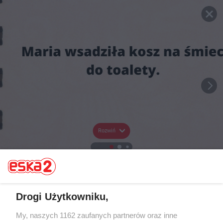
Rozwiń
Drogi Użytkowniku,
My, naszych 1162 zaufanych partnerów oraz inne