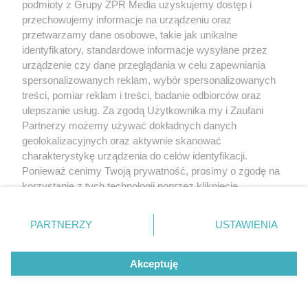
podmioty z Grupy ZPR Media uzyskujemy dostęp i
przechowujemy informacje na urządzeniu oraz
przetwarzamy dane osobowe, takie jak unikalne
identyfikatory, standardowe informacje wysyłane przez
urządzenie czy dane przeglądania w celu zapewniania
spersonalizowanych reklam, wybór spersonalizowanych
treści, pomiar reklam i treści, badanie odbiorców oraz
ulepszanie usług. Za zgodą Użytkownika my i Zaufani
Partnerzy możemy używać dokładnych danych
geolokalizacyjnych oraz aktywnie skanować
charakterystykę urządzenia do celów identyfikacji.
Ponieważ cenimy Twoją prywatność, prosimy o zgodę na
korzystanie z tych technologii poprzez kliknięcie
„Akceptuję”. Zgoda jest dobrowolna i zawsze możesz ją
zmienić/wycofać klikając przycisk ustawień prywatności
PARTNERZY
USTAWIENIA
znajdujący się w lewym dolnym rogu strony
. Niektóre
rodzaje przetwarzania danych nie wymagają zgody
Akceptuję
użytkownika, ale masz prawo sprzeciwić się takiemu
przetwarzaniu. Preferencje będą miały zastosowanie tylko
na tej witrynie.