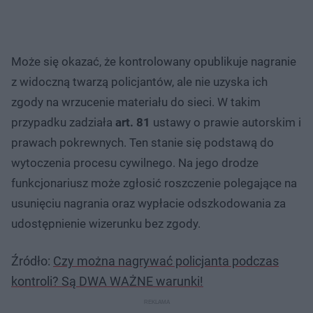
Może się okazać, że kontrolowany opublikuje nagranie
z widoczną twarzą policjantów, ale nie uzyska ich
zgody na wrzucenie materiału do sieci. W takim
przypadku zadziała
art. 81
ustawy o prawie autorskim i
prawach pokrewnych. Ten stanie się podstawą do
wytoczenia procesu cywilnego. Na jego drodze
funkcjonariusz może zgłosić roszczenie polegające na
usunięciu nagrania oraz wypłacie odszkodowania za
udostępnienie wizerunku bez zgody.
Źródło:
Czy można nagrywać policjanta podczas
kontroli? Są DWA WAŻNE warunki!