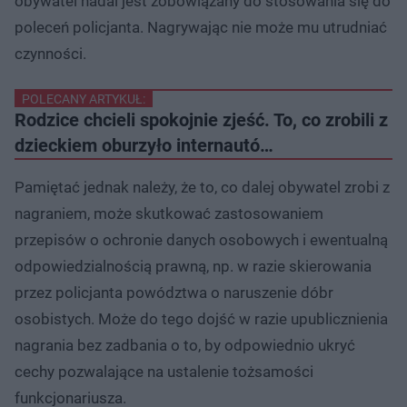
obywatel nadal jest zobowiązany do stosowania się do
poleceń policjanta. Nagrywając nie może mu utrudniać
czynności.
POLECANY ARTYKUŁ:
Rodzice chcieli spokojnie zjeść. To, co zrobili z
dzieckiem oburzyło internautó…
Pamiętać jednak należy, że to, co dalej obywatel zrobi z
nagraniem, może skutkować zastosowaniem
przepisów o ochronie danych osobowych i ewentualną
odpowiedzialnością prawną, np. w razie skierowania
przez policjanta powództwa o naruszenie dóbr
osobistych. Może do tego dojść w razie upublicznienia
nagrania bez zadbania o to, by odpowiednio ukryć
cechy pozwalające na ustalenie tożsamości
funkcjonariusza.