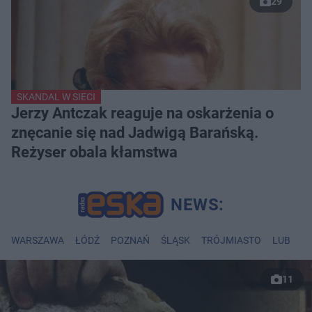
29
SKANDAL W SIECI
Jerzy Antczak reaguje na oskarżenia o
znęcanie się nad Jadwigą Barańską.
Reżyser obala kłamstwa
WARSZAWA
ŁÓDŹ
POZNAŃ
ŚLĄSK
TRÓJMIASTO
LUBLIN
11