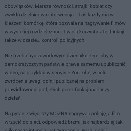
obowiązków. Marsze równości, strajki kobiet czy
zwykła dzielnicowa interwencja - dziś każdy ma w
kieszeni komórkę, która pozwala na nagrywanie filmów
w wysokiej rozdzielczości. I wielu korzysta z tej funkcji
także w czasie... kontroli policyjnych.
Nie trzeba być zawodowym dziennikarzem, aby w
demokratycznym państwie prawa samemu upublicznić
wideo, na przykład w serwisie YouTube, w celu
zwrócenia uwagi opinii publicznej na problem
prawidłowości podjętych przez funkcjonariuszy
działań.
Na pytanie więc, czy MOŻNA nagrywać policję, a film
wrzucić do sieci, odpowiedź brzmi:
jak najbardziej tak,
o ile naszą intencją jest zwrócenie uwagi opinii