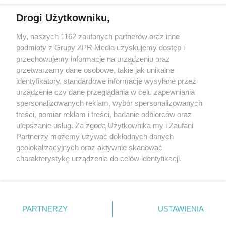
Drogi Użytkowniku,
My, naszych 1162 zaufanych partnerów oraz inne
Żaden utwór zamieszczony w serwisie nie może być powielany i
rozpowszechniany lub dalej rozpowszechniany w jakikolwiek sposób (w
podmioty z Grupy ZPR Media uzyskujemy dostęp i
tym także elektroniczny lub mechaniczny) na jakimkolwiek polu
przechowujemy informacje na urządzeniu oraz
eksploatacji w jakiejkolwiek formie, włącznie z umieszczaniem w
przetwarzamy dane osobowe, takie jak unikalne
Internecie bez pisemnej zgody właściciela praw. Jakiekolwiek użycie lub
wykorzystanie utworów w całości lub w części z naruszeniem prawa,
identyfikatory, standardowe informacje wysyłane przez
tzn. bez właściwej zgody, jest zabronione pod groźbą kary i może być
urządzenie czy dane przeglądania w celu zapewniania
ścigane prawnie.
spersonalizowanych reklam, wybór spersonalizowanych
treści, pomiar reklam i treści, badanie odbiorców oraz
ulepszanie usług. Za zgodą Użytkownika my i Zaufani
Partnerzy możemy używać dokładnych danych
geolokalizacyjnych oraz aktywnie skanować
charakterystykę urządzenia do celów identyfikacji.
O nas
Ponieważ cenimy Twoją prywatność, prosimy o zgodę na
korzystanie z tych technologii poprzez kliknięcie
Informacje prawne
„Akceptuję”. Zgoda jest dobrowolna i zawsze możesz ją
zmienić/wycofać klikając przycisk ustawień prywatności
Nasze serwisy
PARTNERZY
USTAWIENIA
znajdujący się w lewym dolnym rogu strony
. Niektóre
© 2026 Grupa ZPR Media