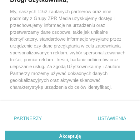
My, naszych 1162 zaufanych partnerów oraz inne
Żaden utwór zamieszczony w serwisie nie może być powielany i
rozpowszechniany lub dalej rozpowszechniany w jakikolwiek sposób (w
podmioty z Grupy ZPR Media uzyskujemy dostęp i
tym także elektroniczny lub mechaniczny) na jakimkolwiek polu
przechowujemy informacje na urządzeniu oraz
eksploatacji w jakiejkolwiek formie, włącznie z umieszczaniem w
przetwarzamy dane osobowe, takie jak unikalne
Internecie bez pisemnej zgody właściciela praw. Jakiekolwiek użycie lub
wykorzystanie utworów w całości lub w części z naruszeniem prawa,
identyfikatory, standardowe informacje wysyłane przez
tzn. bez właściwej zgody, jest zabronione pod groźbą kary i może być
urządzenie czy dane przeglądania w celu zapewniania
ścigane prawnie.
spersonalizowanych reklam, wybór spersonalizowanych
treści, pomiar reklam i treści, badanie odbiorców oraz
ulepszanie usług. Za zgodą Użytkownika my i Zaufani
Partnerzy możemy używać dokładnych danych
geolokalizacyjnych oraz aktywnie skanować
charakterystykę urządzenia do celów identyfikacji.
O nas
Ponieważ cenimy Twoją prywatność, prosimy o zgodę na
korzystanie z tych technologii poprzez kliknięcie
Informacje prawne
„Akceptuję”. Zgoda jest dobrowolna i zawsze możesz ją
zmienić/wycofać klikając przycisk ustawień prywatności
Nasze serwisy
PARTNERZY
USTAWIENIA
znajdujący się w lewym dolnym rogu strony
. Niektóre
© 2026 Grupa ZPR Media
rodzaje przetwarzania danych nie wymagają zgody
Akceptuję
użytkownika, ale masz prawo sprzeciwić się takiemu