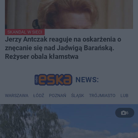
SKANDAL W SIECI
Jerzy Antczak reaguje na oskarżenia o
znęcanie się nad Jadwigą Barańską.
Reżyser obala kłamstwa
WARSZAWA
ŁÓDŹ
POZNAŃ
ŚLĄSK
TRÓJMIASTO
LUBLIN
6