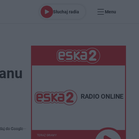
Słuchaj radia
Menu
tanu
RADIO ONLINE
daj do Google
TERAZ GRAMY