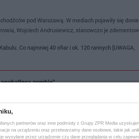
uchodźców pod Warszawą. W mediach pojawiły się donies
drowia, Wojciech Andrusiewicz, stanowczo je zdementow
Kabulu. Co najmniej 40 ofiar i ok. 120 rannych [UWAGA,
k apokalipsa zombie"
bów. Jak wygląda sytuacja w kraju?
niku,
fanych partnerów oraz inne podmioty z Grupy ZPR Media uzyskujem
cje na urządzeniu oraz przetwarzamy dane osobowe, takie jak unika
je wysyłane przez urządzenie czy dane przeglądania w celu zapewn