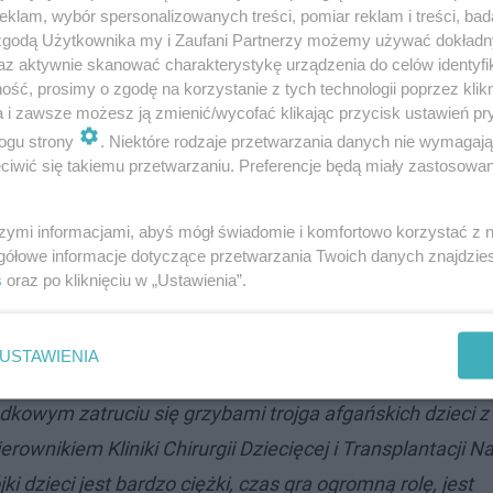
klam, wybór spersonalizowanych treści, pomiar reklam i treści, bad
 zgodą Użytkownika my i Zaufani Partnerzy możemy używać dokład
az aktywnie skanować charakterystykę urządzenia do celów identyfi
ść, prosimy o zgodę na korzystanie z tych technologii poprzez klikn
a i zawsze możesz ją zmienić/wycofać klikając przycisk ustawień pr
ogu strony
. Niektóre rodzaje przetwarzania danych nie wymagaj
iwić się takiemu przetwarzaniu. Preferencje będą miały zastosowanie
szymi informacjami, abyś mógł świadomie i komfortowo korzystać z
gółowe informacje dotyczące przetwarzania Twoich danych znajdzi
s
oraz po kliknięciu w „Ustawienia”.
kowy Leśnej Artur Tusiński.
USTAWIENIA
kowym zatruciu się grzybami trojga afgańskich dzieci z
rownikiem Kliniki Chirurgii Dziecięcej i Transplantacji 
dzieci jest bardzo ciężki, czas gra ogromną rolę, jest