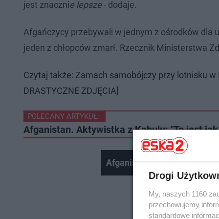
jest znaczni
e lepsze
- dodaje.
Afgańczycy przebywali w jednym z ośrodków dla 
jeden z chłopców zmarł. Rzecznik Ministerstwa Z
Czytaj także: Zamach samobójczy przy lotnisku w 
DRASTYCZNE ZDJĘCIA]
POLECANY ARTYKUŁ:
Afganistan. Aktywistka z Kabulu: "To jest ja
Afganistan pod rządami tali
Drogi Użytkow
My, naszych 1160 zau
przechowujemy informa
standardowe informac