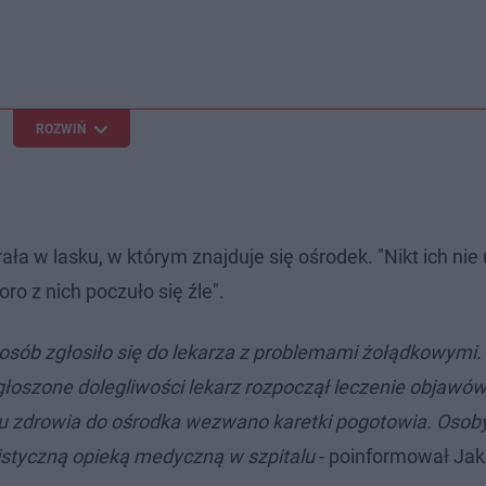
ROZWIŃ
ała w lasku, w którym znajduje się ośrodek. "Nikt ich nie 
ro z nich poczuło się źle".
osób zgłosiło się do lekarza z problemami żołądkowymi.
głoszone dolegliwości lekarz rozpoczął leczenie objawów
 zdrowia do ośrodka wezwano karetki pogotowia. Osoby
istyczną opieką medyczną w szpitalu
- poinformował Ja