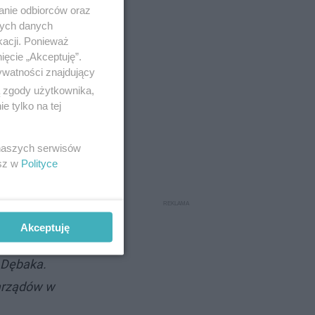
anie odbiorców oraz
nych danych
kacji. Ponieważ
ięcie „Akceptuję”.
ywatności znajdujący
ą zgody użytkownika,
 tylko na tej
 naszych serwisów
esz w
Polityce
Akceptuję
 Dębaka.
Narządów w