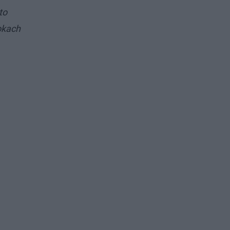
to
okach