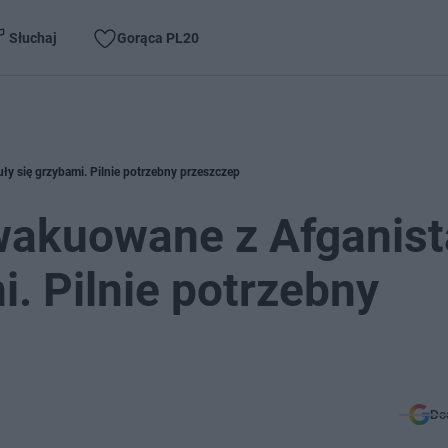
Słuchaj
Gorąca PL20
ły się grzybami. Pilnie potrzebny przeszczep
ewakuowane z Afganis
i. Pilnie potrzebny
Do