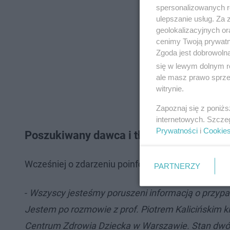
spersonalizowanych re
ulepszanie usług. Za
geolokalizacyjnych or
cenimy Twoją prywatno
Zgoda jest dobrowoln
się w lewym dolnym r
ale masz prawo sprzec
witrynie.
Zapoznaj się z poniż
internetowych. Szcze
Prywatności
i
Cookie
Poszukiwany dawca i tłumacz
Wcześniej o zdarzeniu poinformował burmistrz Pod
PARTNERZY
-
Wszyscy jesteśmy poruszeni informacją o przypad
Jestem po rozmowie z prof. Piotrem Kalicińskim kie
Centrum Zdrowia Dziecka w Warszawie. Stan dwójki 