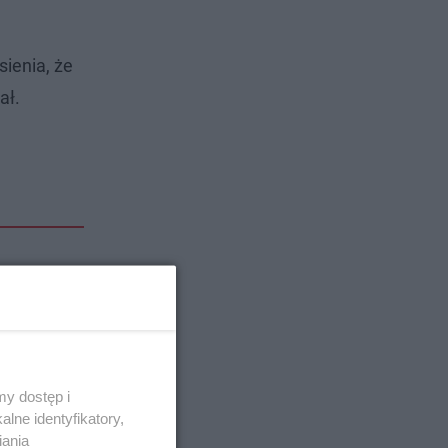
ienia, że
ał.
y dostęp i
lne identyfikatory,
iania