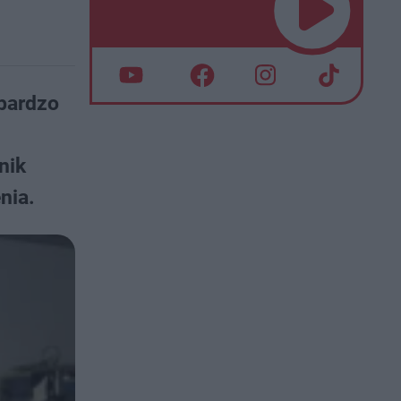
bardzo
nik
nia.