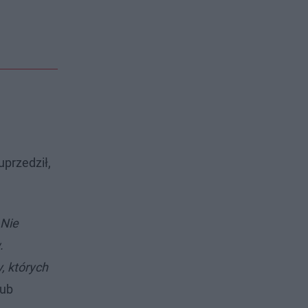
uprzedził,
 Nie
.
, których
kub