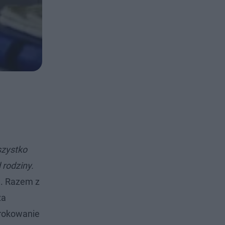
zystko
 rodziny.
a. Razem z
za
 rokowanie