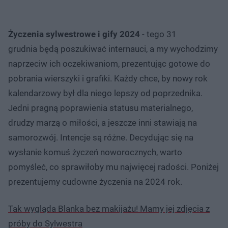
Życzenia sylwestrowe i gify 2024
- tego 31
grudnia będą poszukiwać internauci, a my wychodzimy
naprzeciw ich oczekiwaniom, prezentując gotowe do
pobrania wierszyki i grafiki. Każdy chce, by nowy rok
kalendarzowy był dla niego lepszy od poprzednika.
Jedni pragną poprawienia statusu materialnego,
drudzy marzą o miłości, a jeszcze inni stawiają na
samorozwój. Intencje są różne. Decydując się na
wysłanie komuś życzeń noworocznych, warto
pomyśleć, co sprawiłoby mu najwięcej radości. Poniżej
prezentujemy cudowne życzenia na 2024 rok.
Tak wygląda Blanka bez makijażu! Mamy jej zdjęcia z
próby do Sylwestra