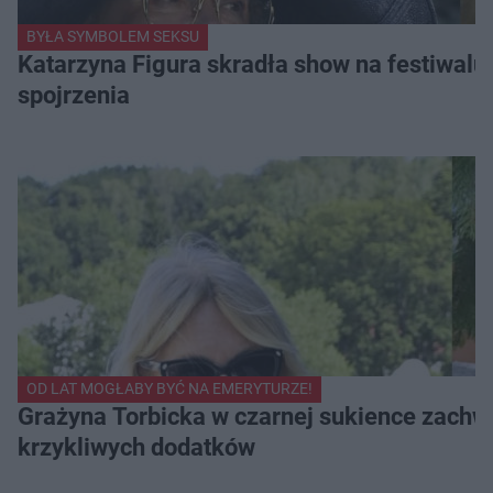
BYŁA SYMBOLEM SEKSU
Katarzyna Figura skradła show na festiwalu!
spojrzenia
OD LAT MOGŁABY BYĆ NA EMERYTURZE!
Grażyna Torbicka w czarnej sukience zachwyc
krzykliwych dodatków