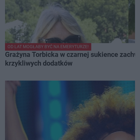
OD LAT MOGŁABY BYĆ NA EMERYTURZE!
Grażyna Torbicka w czarnej sukience zachwyc
krzykliwych dodatków