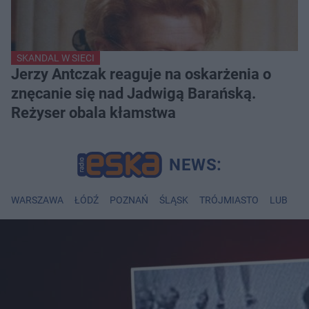
SKANDAL W SIECI
Jerzy Antczak reaguje na oskarżenia o
znęcanie się nad Jadwigą Barańską.
Reżyser obala kłamstwa
WARSZAWA
ŁÓDŹ
POZNAŃ
ŚLĄSK
TRÓJMIASTO
LUBLIN