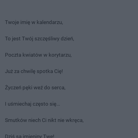
Twoje imię w kalendarzu,
To jest Twój szczęśliwy dzień,
Poczta kwiatów w korytarzu,
Już za chwilę spotka Cię!
Życzeń pęki weź do serca,
I uśmiechaj często się...
Smutków niech Ci nikt nie wkręca,
Dziś są imieniny Twe!