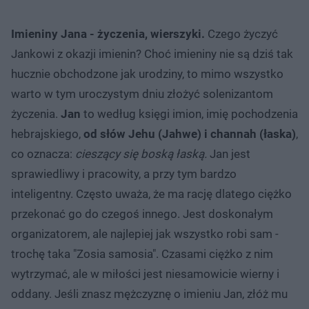
Imieniny Jana - życzenia, wierszyki.
Czego życzyć
Jankowi z okazji imienin? Choć imieniny nie są dziś tak
hucznie obchodzone jak urodziny, to mimo wszystko
warto w tym uroczystym dniu złożyć solenizantom
życzenia.
Jan
to według księgi imion, imię pochodzenia
hebrajskiego,
od słów Jehu (Jahwe) i channah (łaska)
,
co oznacza:
cieszący się boską łaską.
Jan jest
sprawiedliwy i pracowity, a przy tym bardzo
inteligentny. Często uważa, że ma rację dlatego ciężko
przekonać go do czegoś innego. Jest doskonałym
organizatorem, ale najlepiej jak wszystko robi sam -
trochę taka "Zosia samosia". Czasami ciężko z nim
wytrzymać, ale w miłości jest niesamowicie wierny i
oddany. Jeśli znasz mężczyznę o imieniu Jan, złóż mu