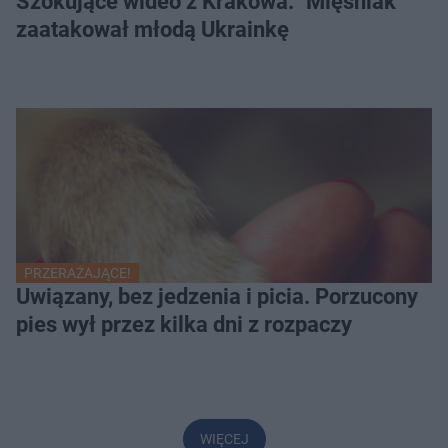
Szokujące wideo z Krakowa. "Mięśniak"
zaatakował młodą Ukrainkę
PRZERAŻAJĄCE!
Uwiązany, bez jedzenia i picia. Porzucony
pies wył przez kilka dni z rozpaczy
WIĘCEJ