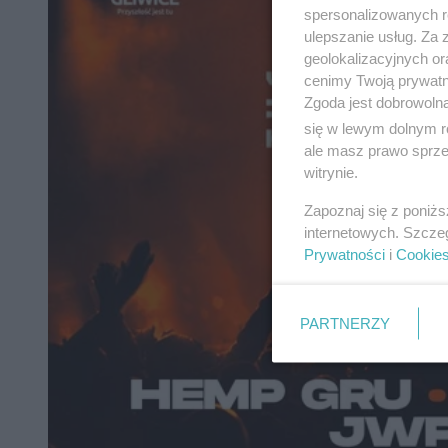
spersonalizowanych re
ulepszanie usług. Za
geolokalizacyjnych or
cenimy Twoją prywatno
Zgoda jest dobrowoln
się w lewym dolnym r
ale masz prawo sprzec
witrynie.
Zapoznaj się z poniż
internetowych. Szcze
Prywatności
i
Cookie
PARTNERZY