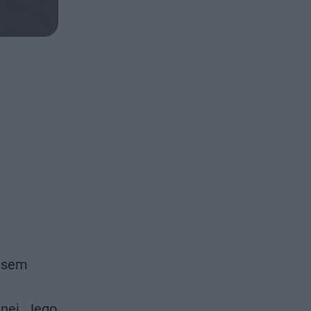
cesem
nej. Jego