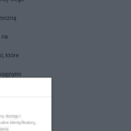
eniczną
 na
i, które
eksyjnymi
zalny
y dostęp i
lne identyfikatory,
iania