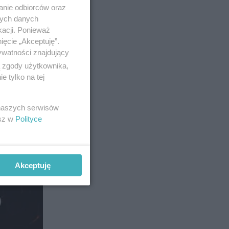
anie odbiorców oraz
nych danych
kacji. Ponieważ
ięcie „Akceptuję”.
ywatności znajdujący
ą zgody użytkownika,
 tylko na tej
 naszych serwisów
esz w
Polityce
Akceptuję