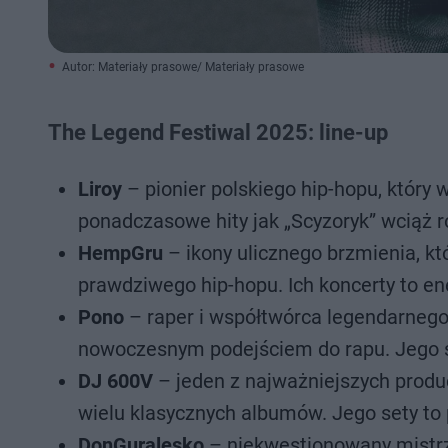
Autor: Materiały prasowe/ Materiały prasowe
The Legend Festiwal 2025: line-up
Liroy
– pionier polskiego hip-hopu, któr
ponadczasowe hity jak „Scyzoryk” wciąż 
HempGru
– ikony ulicznego brzmienia, kt
prawdziwego hip-hopu. Ich koncerty to ene
Pono
– raper i współtwórca legendarnego 
nowoczesnym podejściem do rapu. Jego st
DJ 600V
– jeden z najważniejszych produ
wielu klasycznych albumów. Jego sety to 
DonGuralesko
– niekwestionowany mistrz