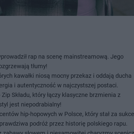
y wprowadził rap na scenę mainstreamową. Jego
rozgrzewają tłumy!
órych kawałki niosą mocny przekaz i oddają ducha
rgia i autentyczność w najczystszej postaci.
Zip Składu, który łączy klasyczne brzmienia z
yl jest niepodrabialny!
centów hip-hopowych w Polsce, który stał za suk
prawdziwa podróż przez historię polskiego rapu.
 zabawy słowem i niesamowitej charyzmy scenicz