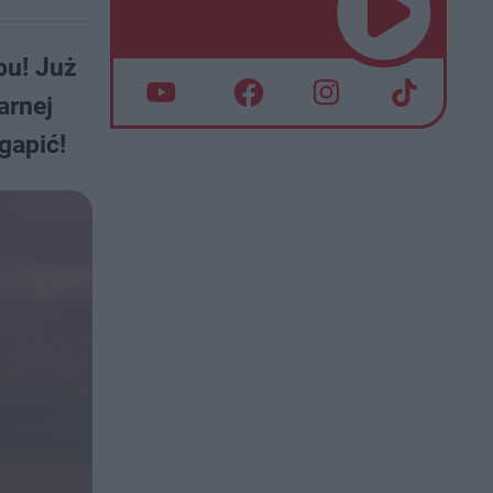
pu! Już
arnej
gapić!