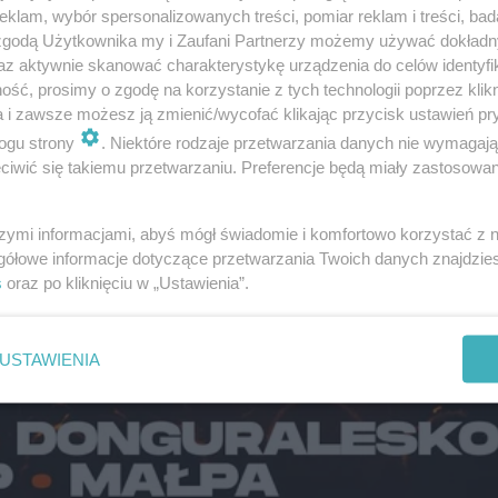
klam, wybór spersonalizowanych treści, pomiar reklam i treści, bad
 zgodą Użytkownika my i Zaufani Partnerzy możemy używać dokład
az aktywnie skanować charakterystykę urządzenia do celów identyfi
ść, prosimy o zgodę na korzystanie z tych technologii poprzez klikn
a i zawsze możesz ją zmienić/wycofać klikając przycisk ustawień pr
ogu strony
. Niektóre rodzaje przetwarzania danych nie wymagaj
iwić się takiemu przetwarzaniu. Preferencje będą miały zastosowanie
szymi informacjami, abyś mógł świadomie i komfortowo korzystać z
gółowe informacje dotyczące przetwarzania Twoich danych znajdzi
s
oraz po kliknięciu w „Ustawienia”.
USTAWIENIA