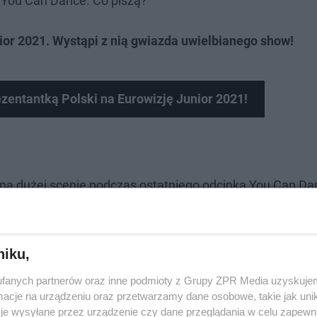
 You Can Dance. Co piszą?
ior 2021. Wystąpi z nią gwiazda uwielbianego show!
zentantką Polski na Eurowizję Junior 2021!
a dużej scenie podczas ostatniego odcinka You Can Da
wizji. Większość z nich nie ma wątpliwości, że jest głó
y", "zdziwię się, jak nie wygra", "to zdecydowanie najlep
anii zauważyła także, że Sara, podobnie jak jej poprzedni
niku,
ale i ma aparycję światowej gwiazdy. -
Dlaczego polskie
fanych partnerów oraz inne podmioty z Grupy ZPR Media uzyskujem
cje na urządzeniu oraz przetwarzamy dane osobowe, takie jak unika
anawia się. Na tym nie kończą się porównania do Roxie i 
je wysyłane przez urządzenie czy dane przeglądania w celu zapewn