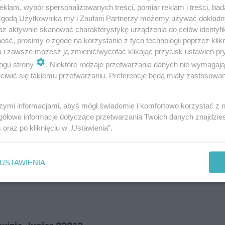
ę, ale nie tak dobrą jak Anyone I Want To Be oraz Supe
klam, wybór spersonalizowanych treści, pomiar reklam i treści, bad
 zgodą Użytkownika my i Zaufani Partnerzy możemy używać dokład
az aktywnie skanować charakterystykę urządzenia do celów identyfi
ść, prosimy o zgodę na korzystanie z tych technologii poprzez klikn
a i zawsze możesz ją zmienić/wycofać klikając przycisk ustawień pr
ogu strony
. Niektóre rodzaje przetwarzania danych nie wymagaj
iwić się takiemu przetwarzaniu. Preferencje będą miały zastosowanie
szymi informacjami, abyś mógł świadomie i komfortowo korzystać z
gółowe informacje dotyczące przetwarzania Twoich danych znajdzi
s
oraz po kliknięciu w „Ustawienia”.
USTAWIENIA