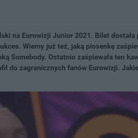
ki na Eurowizji Junior 2021. Bilet dostała
sukces. Wiemy już też, jaką piosenkę zaśpi
nką Somebody. Ostatnio zaśpiewała ten ka
fił do zagranicznych fanów Eurowizji. Jakie