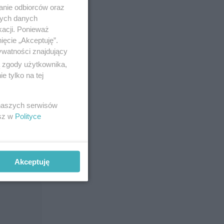
rhero.
anie odbiorców oraz
nych danych
kacji. Ponieważ
ięcie „Akceptuję”.
ywatności znajdujący
ą zgody użytkownika,
 tylko na tej
 naszych serwisów
esz w
Polityce
Akceptuję