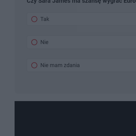
Czy Sara James ma szansę wygrać Eurow
Tak
Nie
Nie mam zdania