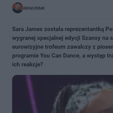
Adrian Rybak
Sara James została reprezentantką Pols
wygranej specjalnej edycji Szansy na 
eurowizyjne trofeum zawalczy z piose
programie You Can Dance, a występ tra
ich reakcje?