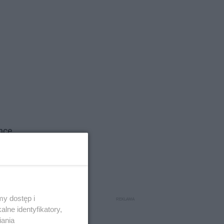
nce.
wną
sza
czki
y dostęp i
lne identyfikatory,
Viki.
iania