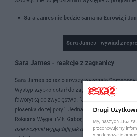
Szczególnie po jej ostatnim występie w programie
Sara James nie będzie sama na Eurowizji Jun
Sara James - wywiad z repre
Sara James - reakcje z zagranicy
Sara James po raz pierwszy wykonała Somebody n
Występ szybko dotarł do zagranicznych fanów Euro
faworytką do zwycięstwa. "Jej głos jest niesamowit
piosenka do tej pory". Jedna z internautek z Hiszp
Drogi Użytkow
Roksana Węgiel i Viki Gabor, wygląda bardzo dojrz
My, naszych 1162 zau
przechowujemy informa
dziewczynki wyglądają jak dorosłe gwiazdy?
- zast
standardowe informac