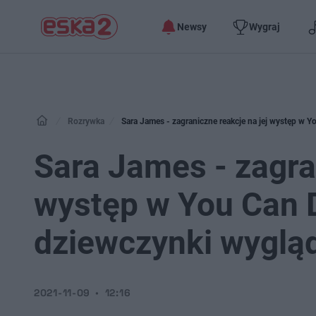
Newsy
Wygraj
Rozrywka
Sara James - zagraniczne reakcje na jej występ w Y
Sara James - zagra
występ w You Can D
dziewczynki wygląd
2021-11-09
12:16