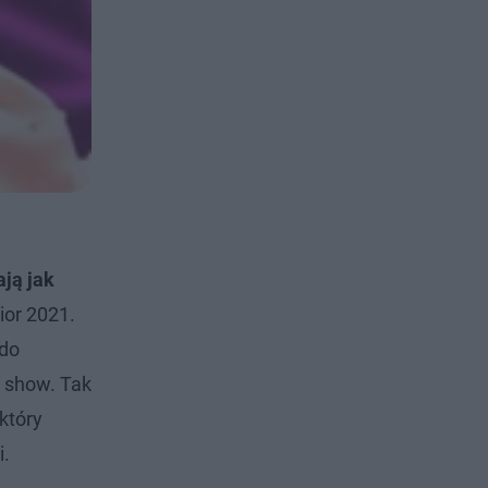
ją jak
ior 2021.
 do
t show. Tak
który
i.