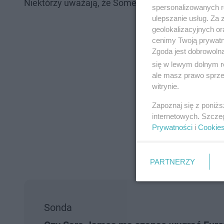
Niektórzy uważają, że Somebody jest dobrą piosenk
spersonalizowanych re
ulepszanie usług. Za
geolokalizacyjnych or
cenimy Twoją prywatno
Zgoda jest dobrowoln
się w lewym dolnym r
ale masz prawo sprzec
witrynie.
Zapoznaj się z poniż
internetowych. Szcze
Prywatności
i
Cookie
PARTNERZY
Sonda