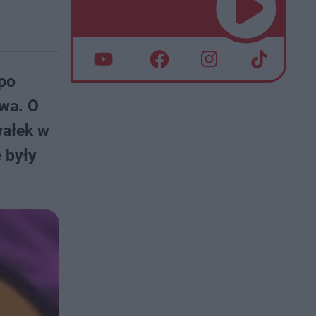
 po
ewa. O
wałek w
 były