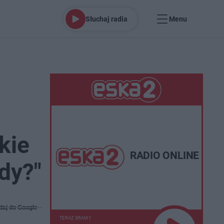
Słuchaj radia
Menu
kie
RADIO ONLINE
dy?"
daj do Google
TERAZ GRAMY