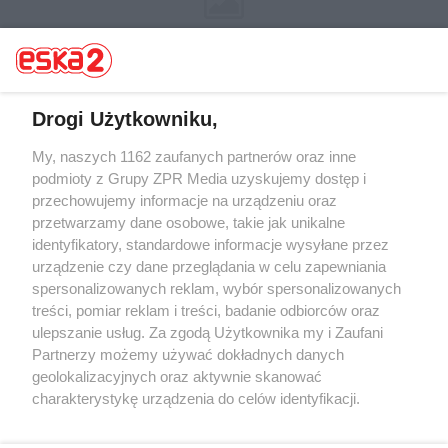
Drogi Użytkowniku,
My, naszych 1162 zaufanych partnerów oraz inne
Żaden utwór zamieszczony w serwisie nie może być powielany i
rozpowszechniany lub dalej rozpowszechniany w jakikolwiek sposób (w
podmioty z Grupy ZPR Media uzyskujemy dostęp i
tym także elektroniczny lub mechaniczny) na jakimkolwiek polu
przechowujemy informacje na urządzeniu oraz
eksploatacji w jakiejkolwiek formie, włącznie z umieszczaniem w
przetwarzamy dane osobowe, takie jak unikalne
Internecie bez pisemnej zgody właściciela praw. Jakiekolwiek użycie lub
wykorzystanie utworów w całości lub w części z naruszeniem prawa,
identyfikatory, standardowe informacje wysyłane przez
tzn. bez właściwej zgody, jest zabronione pod groźbą kary i może być
urządzenie czy dane przeglądania w celu zapewniania
ścigane prawnie.
spersonalizowanych reklam, wybór spersonalizowanych
treści, pomiar reklam i treści, badanie odbiorców oraz
ulepszanie usług. Za zgodą Użytkownika my i Zaufani
Partnerzy możemy używać dokładnych danych
geolokalizacyjnych oraz aktywnie skanować
charakterystykę urządzenia do celów identyfikacji.
O nas
Ponieważ cenimy Twoją prywatność, prosimy o zgodę na
korzystanie z tych technologii poprzez kliknięcie