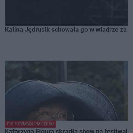
Kalina Jędrusik schowała go w wiadrze za o
BYŁA SYMBOLEM SEKSU
Katarzyna Figura skradła show na festiwalu!