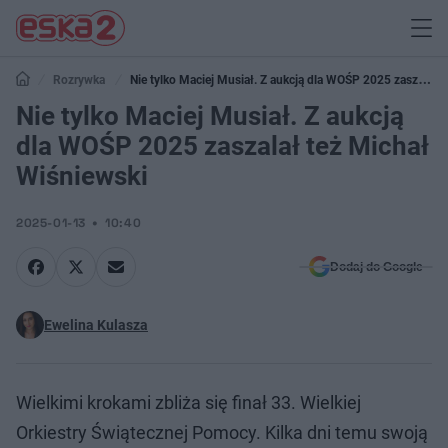
Rozrywka
Nie tylko Maciej Musiał. Z aukcją dla WOŚP 2025 zaszalał
też Michał Wiśniewski
Nie tylko Maciej Musiał. Z aukcją
dla WOŚP 2025 zaszalał też Michał
Wiśniewski
2025-01-13
10:40
Dodaj do Google
Ewelina Kulasza
Wielkimi krokami zbliża się finał 33. Wielkiej
Orkiestry Świątecznej Pomocy. Kilka dni temu swoją