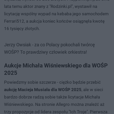
lata temu aktor znany z "Rodzinki.pl", wystawił na
licytację wspólny wypad na kebaba jego samochodem
Ferrari512, a aukcja koniec końców osiągnęła kwotę
16 tysięcy złotych.
Jerzy Owsiak - za co Polacy pokochali twórcę
WOŚP? To prawdziwy człowiek orkiestra!
Aukcje Michała Wiśniewskiego dla WOŚP
2025
Powiedzmy sobie szczerze - ciężko będzie przebić
aukcję Macieja Musiała dla WOŚP 2025
, ale w sieci
bardzo dobrze radzą sobie także licytacje Michała
Wiśniewskiego. Na stronie Allegro można znaleźć aż
trzy propozycje od lidera zespołu "Ich Troje". Pierwsza