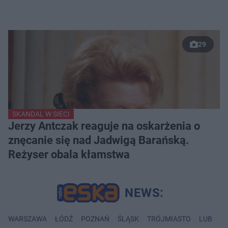
29
SKANDAL W SIECI
Jerzy Antczak reaguje na oskarżenia o
znęcanie się nad Jadwigą Barańską.
Reżyser obala kłamstwa
WARSZAWA
ŁÓDŹ
POZNAŃ
ŚLĄSK
TRÓJMIASTO
LUBLIN