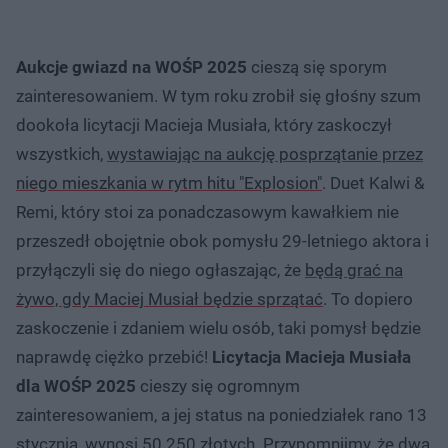
Aukcje gwiazd na WOŚP 2025
cieszą się sporym
zainteresowaniem. W tym roku zrobił się głośny szum
dookoła licytacji Macieja Musiała, który zaskoczył
wszystkich,
wystawiając na aukcję posprzątanie przez
niego mieszkania w rytm hitu "Explosion"
. Duet Kalwi &
Remi, który stoi za ponadczasowym kawałkiem nie
przeszedł obojętnie obok pomysłu 29-letniego aktora i
przyłączyli się do niego ogłaszając, że
będą grać na
żywo, gdy Maciej Musiał będzie sprzątać
. To dopiero
zaskoczenie i zdaniem wielu osób, taki pomysł będzie
naprawdę ciężko przebić!
Licytacja Macieja Musiała
dla WOŚP 2025
cieszy się ogromnym
zainteresowaniem, a jej status na poniedziałek rano 13
stycznia, wynosi 50 250 złotych. Przypomnijmy, że dwa