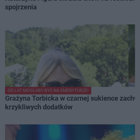
spojrzenia
OD LAT MOGŁABY BYĆ NA EMERYTURZE!
Grażyna Torbicka w czarnej sukience zachwyc
krzykliwych dodatków