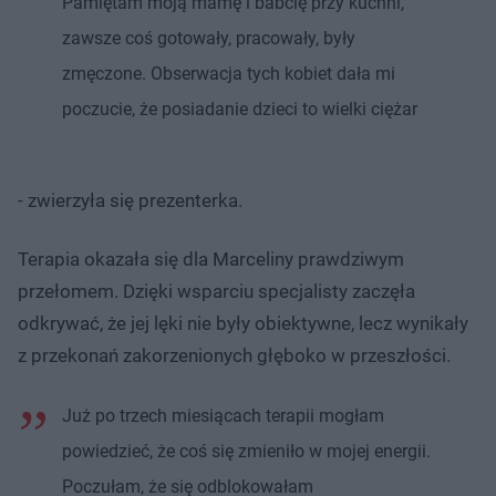
Pamiętam moją mamę i babcię przy kuchni,
zawsze coś gotowały, pracowały, były
zmęczone. Obserwacja tych kobiet dała mi
poczucie, że posiadanie dzieci to wielki ciężar
- zwierzyła się prezenterka.
Terapia okazała się dla Marceliny prawdziwym
przełomem. Dzięki wsparciu specjalisty zaczęła
odkrywać, że jej lęki nie były obiektywne, lecz wynikały
z przekonań zakorzenionych głęboko w przeszłości.
Już po trzech miesiącach terapii mogłam
powiedzieć, że coś się zmieniło w mojej energii.
Poczułam, że się odblokowałam