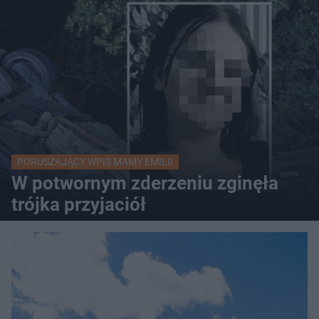
PORUSZAJĄCY WPIS MAMY EMILII
W potwornym zderzeniu zginęła
trójka przyjaciół