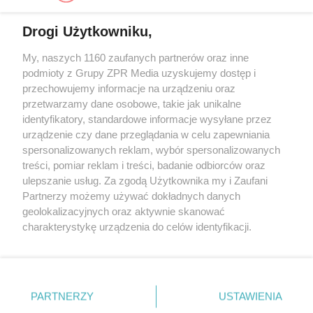
Drogi Użytkowniku,
My, naszych 1160 zaufanych partnerów oraz inne
Żaden utwór zamieszczony w serwisie nie może być powielany i
rozpowszechniany lub dalej rozpowszechniany w jakikolwiek sposób (w
podmioty z Grupy ZPR Media uzyskujemy dostęp i
tym także elektroniczny lub mechaniczny) na jakimkolwiek polu
przechowujemy informacje na urządzeniu oraz
eksploatacji w jakiejkolwiek formie, włącznie z umieszczaniem w
przetwarzamy dane osobowe, takie jak unikalne
Internecie bez pisemnej zgody właściciela praw. Jakiekolwiek użycie lub
wykorzystanie utworów w całości lub w części z naruszeniem prawa,
identyfikatory, standardowe informacje wysyłane przez
tzn. bez właściwej zgody, jest zabronione pod groźbą kary i może być
urządzenie czy dane przeglądania w celu zapewniania
ścigane prawnie.
spersonalizowanych reklam, wybór spersonalizowanych
treści, pomiar reklam i treści, badanie odbiorców oraz
ulepszanie usług. Za zgodą Użytkownika my i Zaufani
Partnerzy możemy używać dokładnych danych
geolokalizacyjnych oraz aktywnie skanować
charakterystykę urządzenia do celów identyfikacji.
O nas
Ponieważ cenimy Twoją prywatność, prosimy o zgodę na
korzystanie z tych technologii poprzez kliknięcie
Informacje prawne
„Akceptuję”. Zgoda jest dobrowolna i zawsze możesz ją
zmienić/wycofać klikając przycisk ustawień prywatności
Nasze serwisy
PARTNERZY
USTAWIENIA
znajdujący się w lewym dolnym rogu strony
. Niektóre