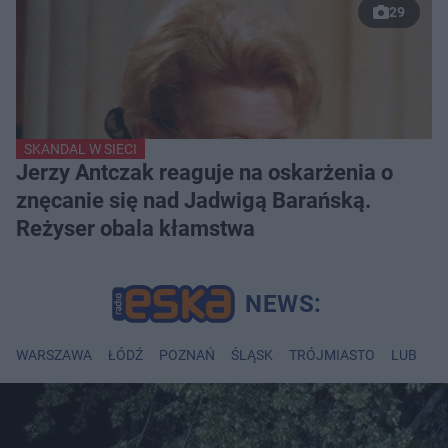
29
SKANDAL W SIECI
Jerzy Antczak reaguje na oskarżenia o
znęcanie się nad Jadwigą Barańską.
Reżyser obala kłamstwa
WARSZAWA
ŁÓDŹ
POZNAŃ
ŚLĄSK
TRÓJMIASTO
LUBLIN