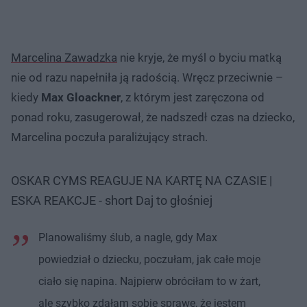
Marcelina Zawadzka
nie kryje, że myśl o byciu matką
nie od razu napełniła ją radością. Wręcz przeciwnie –
kiedy
Max Gloackner
, z którym jest zaręczona od
ponad roku, zasugerował, że nadszedł czas na dziecko,
Marcelina poczuła paraliżujący strach.
OSKAR CYMS REAGUJE NA KARTĘ NA CZASIE |
ESKA REAKCJE - short Daj to głośniej
Planowaliśmy ślub, a nagle, gdy Max
powiedział o dziecku, poczułam, jak całe moje
ciało się napina. Najpierw obróciłam to w żart,
ale szybko zdałam sobie sprawę, że jestem