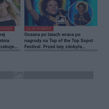
YTURZE!
CO ZA POWRÓT!
nej
Oceana po latach wraca po
etnia
nagrody na Top of the Top Sopot
rzebuje
Festival. Przed laty zdobyła
Słowika Publiczności