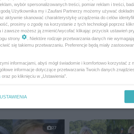
klam, wybór spersonalizowanych treści, pomiar reklam i treści, bad
 zgodą Użytkownika my i Zaufani Partnerzy możemy używać dokład
az aktywnie skanować charakterystykę urządzenia do celów identyfi
ść, prosimy o zgodę na korzystanie z tych technologii poprzez klikn
a i zawsze możesz ją zmienić/wycofać klikając przycisk ustawień pr
ogu strony
. Niektóre rodzaje przetwarzania danych nie wymagaj
iwić się takiemu przetwarzaniu. Preferencje będą miały zastosowanie
 popularność dzięki udziałowi w programie Top Model, p
 syn Dawid urodził się w 2009 roku. Pięć lat później, w 
szymi informacjami, abyś mógł świadomie i komfortowo korzystać z
 dokładnie dekadzie przerwy, rodzina El Dursi znów się po
gółowe informacje dotyczące przetwarzania Twoich danych znajdzi
s
oraz po kliknięciu w „Ustawienia”.
USTAWIENIA
27