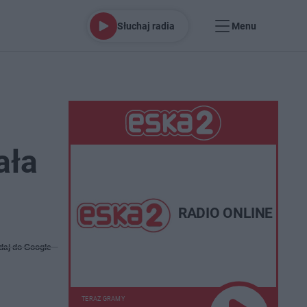
Słuchaj radia
Menu
ała
RADIO ONLINE
daj do Google
TERAZ GRAMY