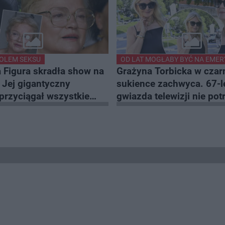
OLEM SEKSU
OD LAT MOGŁABY BYĆ NA EMER
 Figura skradła show na
Grażyna Torbicka w czar
! Jej gigantyczny
sukience zachwyca. 67-l
przyciągał wszystkie
gwiazda telewizji nie pot
a
krzykliwych dodatków