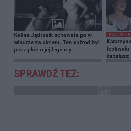
Kalina Jędrusik schowała go w
BYŁA SYMB
Katarzyna
wiadrze za oknem. Ten epizod był
festiwalu
początkiem jej legendy
kapelusz 
spojrzeni
SPRAWDŹ TEŻ: