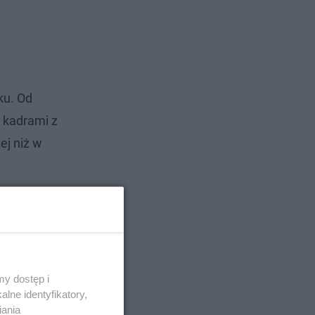
ku. Od
ę kadrami z
ej niż w
y dostęp i
lne identyfikatory,
iania