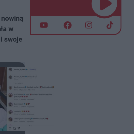
ą nowiną
ała w
i swoje