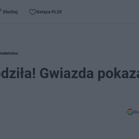
Słuchaj
Gorąca PL20
e maleństwa
odziła! Gwiazda pokaz
Do