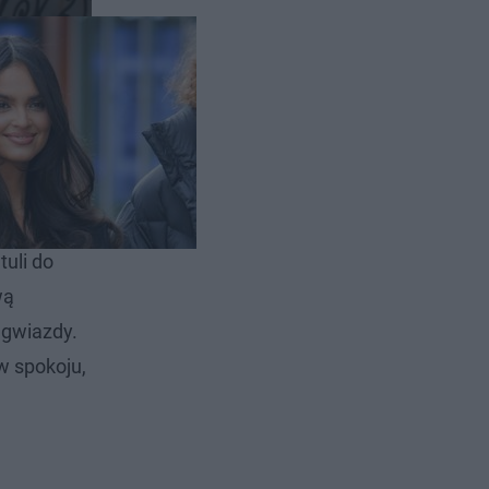
zystko jest
iedziałek,
tuli do
wą
 gwiazdy.
 w spokoju,