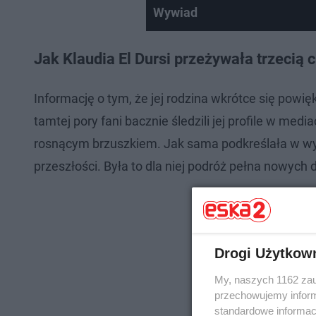
Wywiad
Jak Klaudia El Dursi przeżywała trzecią 
Informację o tym, że jej rodzina wkrótce się powię
tamtej pory fani bacznie śledzili jej profile w med
rosnącym brzuszkiem. Jak sama podkreślała w wyw
przeszłości. Była to dla niej podróż pełna nowych
Drogi Użytkow
My, naszych 1162 zau
przechowujemy informa
standardowe informac