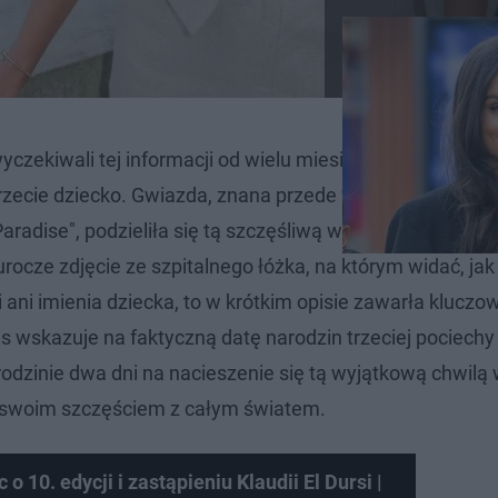
yczekiwali tej informacji od wielu miesięcy. Teraz już ws
 trzecie dziecko. Gwiazda, znana przede wszystkim jako
radise", podzieliła się tą szczęśliwą wiadomością w pon
 urocze zdjęcie ze szpitalnego łóżka, na którym widać, jak 
i ani imienia dziecka, to w krótkim opisie zawarła kluczo
pis wskazuje na faktyczną datę narodzin trzeciej pociechy
j rodzinie dwa dni na nacieszenie się tą wyjątkową chwilą
ię swoim szczęściem z całym światem.
o 10. edycji i zastąpieniu Klaudii El Dursi |