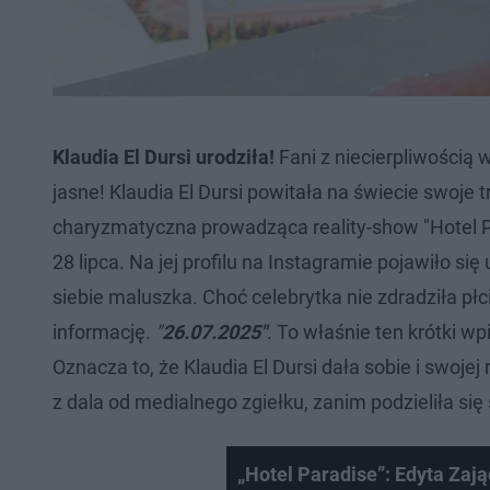
Klaudia El Dursi urodziła!
Fani z niecierpliwością w
jasne! Klaudia El Dursi powitała na świecie swoje
charyzmatyczna prowadząca reality-show "Hotel Pa
28 lipca. Na jej profilu na Instagramie pojawiło się
siebie maluszka. Choć celebrytka nie zdradziła płc
informację.
"
26.07.2025"
. To właśnie ten krótki w
Oznacza to, że Klaudia El Dursi dała sobie i swoje
z dala od medialnego zgiełku, zanim podzieliła s
„Hotel Paradise”: Edyta Zając 