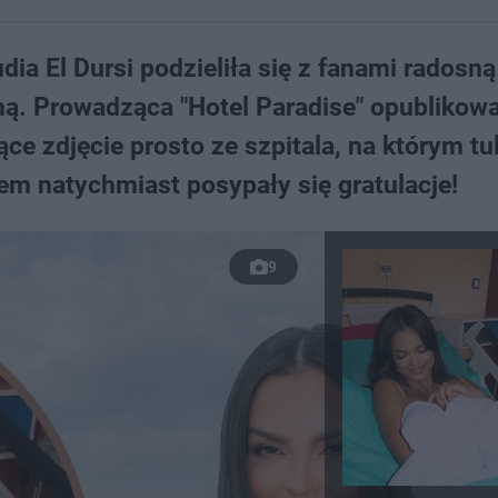
udia El Dursi podzieliła się z fanami radosn
amą. Prowadząca "Hotel Paradise" opublikow
 zdjęcie prosto ze szpitala, na którym tul
m natychmiast posypały się gratulacje!
9