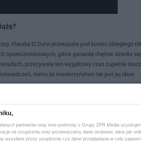
ciążę?
kszy, Klaudia El Dursi przekazała pod koniec ubiegłego ro
iach społecznościowych, gdzie gwiazda chętnie dzieliła si
iadach, przeżywała ten wyjątkowy czas zupełnie inacz
 doświadczeń, mimo że macierzyństwo nie jest jej obce.
niku,
fanych partnerów oraz inne podmioty z Grupy ZPR Media uzyskujem
cje na urządzeniu oraz przetwarzamy dane osobowe, takie jak unika
je wysyłane przez urządzenie czy dane przeglądania w celu zapewn