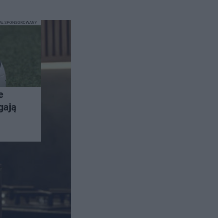
IAŁ SPONSOROWANY
e
gają