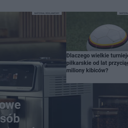
MATERIAŁ REKLAMOWY
MATER
Dlaczego wielkie turniej
piłkarskie od lat przycią
miliony kibiców?
nowe
osób