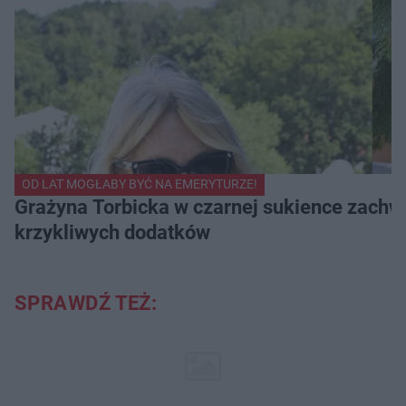
OD LAT MOGŁABY BYĆ NA EMERYTURZE!
Grażyna Torbicka w czarnej sukience zachwyc
krzykliwych dodatków
SPRAWDŹ TEŻ: