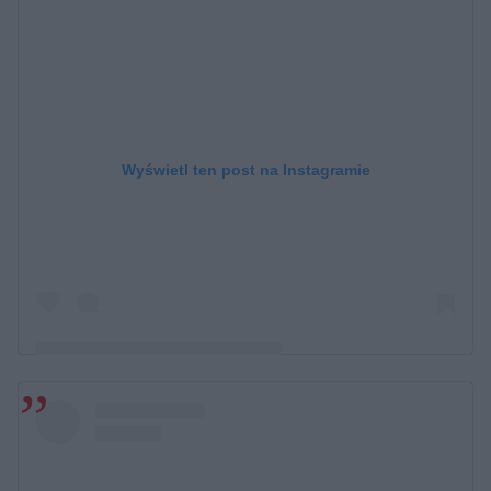
Wyświetl ten post na Instagramie
Post udostępniony przez Kayah (@kayah_official)