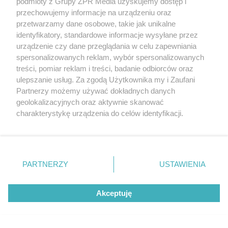
podmioty z Grupy ZPR Media uzyskujemy dostęp i
przechowujemy informacje na urządzeniu oraz
przetwarzamy dane osobowe, takie jak unikalne
identyfikatory, standardowe informacje wysyłane przez
urządzenie czy dane przeglądania w celu zapewniania
spersonalizowanych reklam, wybór spersonalizowanych
treści, pomiar reklam i treści, badanie odbiorców oraz
ulepszanie usług. Za zgodą Użytkownika my i Zaufani
Partnerzy możemy używać dokładnych danych
geolokalizacyjnych oraz aktywnie skanować
Żaden utwór zamieszczony w serwisie nie może być powielany i
rozpowszechniany lub dalej rozpowszechniany w jakikolwiek sposób (w
charakterystykę urządzenia do celów identyfikacji.
tym także elektroniczny lub mechaniczny) na jakimkolwiek polu
Ponieważ cenimy Twoją prywatność, prosimy o zgodę na
eksploatacji w jakiejkolwiek formie, włącznie z umieszczaniem w
Internecie bez pisemnej zgody właściciela praw. Jakiekolwiek użycie lub
korzystanie z tych technologii poprzez kliknięcie
wykorzystanie utworów w całości lub w części z naruszeniem prawa,
„Akceptuję”. Zgoda jest dobrowolna i zawsze możesz ją
tzn. bez właściwej zgody, jest zabronione pod groźbą kary i może być
zmienić/wycofać klikając przycisk ustawień prywatności
ścigane prawnie.
PARTNERZY
USTAWIENIA
znajdujący się w lewym dolnym rogu strony
. Niektóre
rodzaje przetwarzania danych nie wymagają zgody
Akceptuję
użytkownika, ale masz prawo sprzeciwić się takiemu
przetwarzaniu. Preferencje będą miały zastosowanie tylko
na tej witrynie.