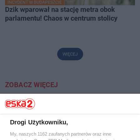
INCYDENT W BUDAPESZCIE
Dzik wparował na stację metra obok
parlamentu! Chaos w centrum stolicy
WIĘCEJ
ZOBACZ WIĘCEJ
Drogi Użytkowniku,
My, naszych 1162 zaufanych partnerów oraz inne