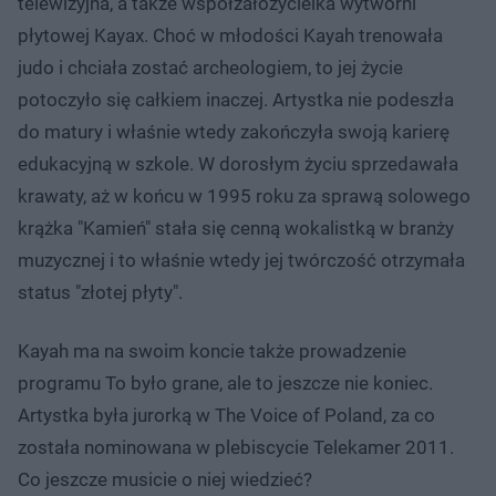
telewizyjna, a także współzałożycielka wytwórni
płytowej Kayax. Choć w młodości Kayah trenowała
judo i chciała zostać archeologiem, to jej życie
potoczyło się całkiem inaczej. Artystka nie podeszła
do matury i właśnie wtedy zakończyła swoją karierę
edukacyjną w szkole. W dorosłym życiu sprzedawała
krawaty, aż w końcu w 1995 roku za sprawą solowego
krążka "Kamień" stała się cenną wokalistką w branży
muzycznej i to właśnie wtedy jej twórczość otrzymała
status "złotej płyty".
Kayah ma na swoim koncie także prowadzenie
programu To było grane, ale to jeszcze nie koniec.
Artystka była jurorką w The Voice of Poland, za co
została nominowana w plebiscycie Telekamer 2011.
Co jeszcze musicie o niej wiedzieć?