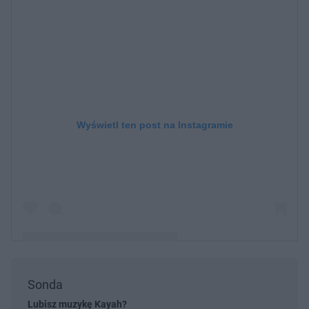
Wyświetl ten post na Instagramie
Sonda
Post udostępniony przez Kayah (@kayah_official)
Lubisz muzykę Kayah?