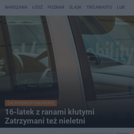
WARSZAWA
ŁÓDŹ
POZNAŃ
ŚLĄSK
TRÓJMIASTO
LUBLIN
ZACHODNIOPOMORSKIE
16-latek z ranami kłutymi
Zatrzymani też nieletni