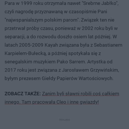
Para w 1999 roku otrzymała nawet "Srebrne Jabłko",
czyli nagrodę przyznawaną w czasopiśmie Pani
"najwspanialszym polskim parom". Związek ten nie
przetrwał próby czasu, ponieważ w 2002 roku byli w
separacji, a do rozwodu doszło osiem lat później. W
latach 2005-2009 Kayah związana była z Sebastianem
Karpielem-Bułecką, a później spotykała się z
senegalskim muzykiem Pako Sarrem. Artystka od
2017 roku jest związana z Jarosławem Grzywińskim,
byłym prezesem Giełdy Papierów Wartościowych.
ZOBACZ TAKŻE:
Zanim byli sławni robili coś całkiem
innego. Tam pracowała Cleo i inne gwiazdy!