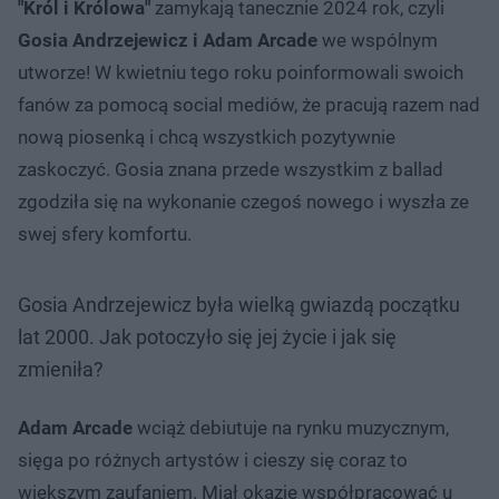
"Król i Królowa"
zamykają tanecznie 2024 rok, czyli
Gosia Andrzejewicz i Adam Arcade
we wspólnym
utworze! W kwietniu tego roku poinformowali swoich
fanów za pomocą social mediów, że pracują razem nad
nową piosenką i chcą wszystkich pozytywnie
zaskoczyć. Gosia znana przede wszystkim z ballad
zgodziła się na wykonanie czegoś nowego i wyszła ze
swej sfery komfortu.
Gosia Andrzejewicz była wielką gwiazdą początku
lat 2000. Jak potoczyło się jej życie i jak się
zmieniła?
Adam Arcade
wciąż debiutuje na rynku muzycznym,
sięga po różnych artystów i cieszy się coraz to
większym zaufaniem. Miał okazję współpracować u