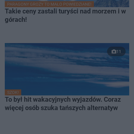
PARAGONY GROZY TO MAŁO POWIEDZIANE!
Takie ceny zastali turyści nad morzem i w
górach!
11
SZOK!
To był hit wakacyjnych wyjazdów. Coraz
więcej osób szuka tańszych alternatyw