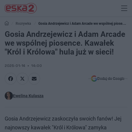
Rozrywka
Gosia Andrzejewicz i Adam Arcade we wspólnej piosence.
Kawałek "Król i Królowa" hula już w sieci!
Gosia Andrzejewicz i Adam Arcade
we wspólnej piosence. Kawałek
"Król i Królowa" hula już w sieci!
2025-01-14
14:00
Dodaj do Google
Ewelina Kulasza
Gosia Andrzejewicz zaskoczyła swoich fanów! Jej
najnowszy kawałek "Król i Królowa" zamyka