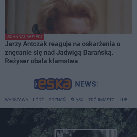
SKANDAL W SIECI
Jerzy Antczak reaguje na oskarżenia o
znęcanie się nad Jadwigą Barańską.
Reżyser obala kłamstwa
WARSZAWA
ŁÓDŹ
POZNAŃ
ŚLĄSK
TRÓJMIASTO
LUBLIN