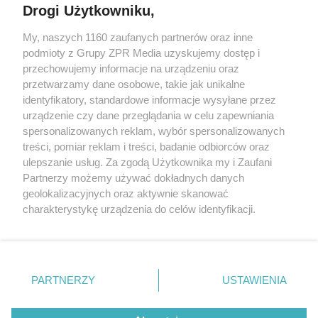
Drogi Użytkowniku,
My, naszych 1160 zaufanych partnerów oraz inne
Żaden utwór zamieszczony w serwisie nie może być powielany i
rozpowszechniany lub dalej rozpowszechniany w jakikolwiek sposób (w
podmioty z Grupy ZPR Media uzyskujemy dostęp i
tym także elektroniczny lub mechaniczny) na jakimkolwiek polu
przechowujemy informacje na urządzeniu oraz
eksploatacji w jakiejkolwiek formie, włącznie z umieszczaniem w
przetwarzamy dane osobowe, takie jak unikalne
Internecie bez pisemnej zgody właściciela praw. Jakiekolwiek użycie lub
wykorzystanie utworów w całości lub w części z naruszeniem prawa,
identyfikatory, standardowe informacje wysyłane przez
tzn. bez właściwej zgody, jest zabronione pod groźbą kary i może być
urządzenie czy dane przeglądania w celu zapewniania
ścigane prawnie.
spersonalizowanych reklam, wybór spersonalizowanych
treści, pomiar reklam i treści, badanie odbiorców oraz
ulepszanie usług. Za zgodą Użytkownika my i Zaufani
Partnerzy możemy używać dokładnych danych
geolokalizacyjnych oraz aktywnie skanować
charakterystykę urządzenia do celów identyfikacji.
O nas
Ponieważ cenimy Twoją prywatność, prosimy o zgodę na
korzystanie z tych technologii poprzez kliknięcie
Informacje prawne
„Akceptuję”. Zgoda jest dobrowolna i zawsze możesz ją
zmienić/wycofać klikając przycisk ustawień prywatności
Nasze serwisy
PARTNERZY
USTAWIENIA
znajdujący się w lewym dolnym rogu strony
. Niektóre
© 2026 Grupa ZPR Media
rodzaje przetwarzania danych nie wymagają zgody