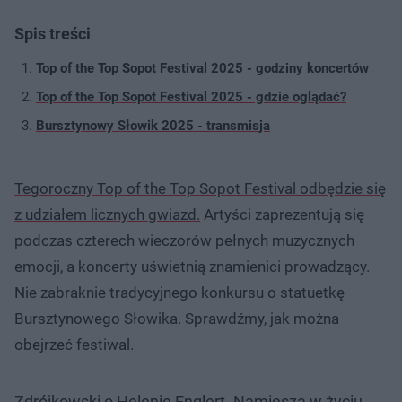
Spis treści
Top of the Top Sopot Festival 2025 - godziny koncertów
Top of the Top Sopot Festival 2025 - gdzie oglądać?
Bursztynowy Słowik 2025 - transmisja
Tegoroczny Top of the Top Sopot Festival odbędzie się
z udziałem licznych gwiazd.
Artyści zaprezentują się
podczas czterech wieczorów pełnych muzycznych
emocji, a koncerty uświetnią znamienici prowadzący.
Nie zabraknie tradycyjnego konkursu o statuetkę
Bursztynowego Słowika. Sprawdźmy, jak można
obejrzeć festiwal.
Zdrójkowski o Helenie Englert. Namiesza w życiu