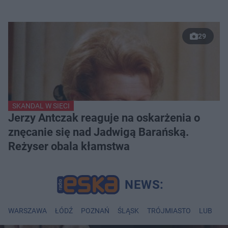
29
SKANDAL W SIECI
Jerzy Antczak reaguje na oskarżenia o
znęcanie się nad Jadwigą Barańską.
Reżyser obala kłamstwa
WARSZAWA
ŁÓDŹ
POZNAŃ
ŚLĄSK
TRÓJMIASTO
LUBLIN