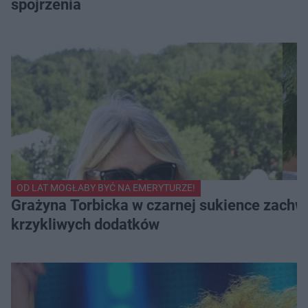
spojrzenia
OD LAT MOGŁABY BYĆ NA EMERYTURZE!
Grażyna Torbicka w czarnej sukience zachwyc
krzykliwych dodatków