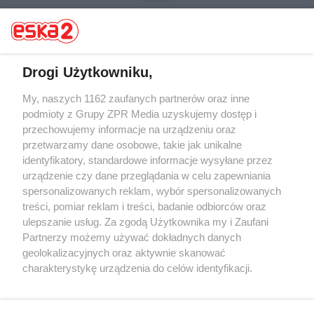
Drogi Użytkowniku,
My, naszych 1162 zaufanych partnerów oraz inne
Żaden utwór zamieszczony w serwisie nie może być powielany i
rozpowszechniany lub dalej rozpowszechniany w jakikolwiek sposób (w
podmioty z Grupy ZPR Media uzyskujemy dostęp i
tym także elektroniczny lub mechaniczny) na jakimkolwiek polu
przechowujemy informacje na urządzeniu oraz
eksploatacji w jakiejkolwiek formie, włącznie z umieszczaniem w
przetwarzamy dane osobowe, takie jak unikalne
Internecie bez pisemnej zgody właściciela praw. Jakiekolwiek użycie lub
wykorzystanie utworów w całości lub w części z naruszeniem prawa,
identyfikatory, standardowe informacje wysyłane przez
tzn. bez właściwej zgody, jest zabronione pod groźbą kary i może być
urządzenie czy dane przeglądania w celu zapewniania
ścigane prawnie.
spersonalizowanych reklam, wybór spersonalizowanych
treści, pomiar reklam i treści, badanie odbiorców oraz
ulepszanie usług. Za zgodą Użytkownika my i Zaufani
Partnerzy możemy używać dokładnych danych
geolokalizacyjnych oraz aktywnie skanować
charakterystykę urządzenia do celów identyfikacji.
O nas
Ponieważ cenimy Twoją prywatność, prosimy o zgodę na
korzystanie z tych technologii poprzez kliknięcie
Informacje prawne