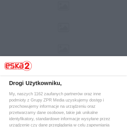
Drogi Użytkowniku,
Żaden utwór zamieszczony w serwisie nie może być powielany i
My, naszych 1162 zaufanych partnerów oraz inne
rozpowszechniany lub dalej rozpowszechniany w jakikolwiek sposób (w
podmioty z Grupy ZPR Media uzyskujemy dostęp i
tym także elektroniczny lub mechaniczny) na jakimkolwiek polu
przechowujemy informacje na urządzeniu oraz
eksploatacji w jakiejkolwiek formie, włącznie z umieszczaniem w Internecie
bez pisemnej zgody właściciela praw. Jakiekolwiek użycie lub
przetwarzamy dane osobowe, takie jak unikalne
wykorzystanie utworów w całości lub w części z naruszeniem prawa, tzn.
identyfikatory, standardowe informacje wysyłane przez
bez właściwej zgody, jest zabronione pod groźbą kary i może być ścigane
urządzenie czy dane przeglądania w celu zapewniania
prawnie.