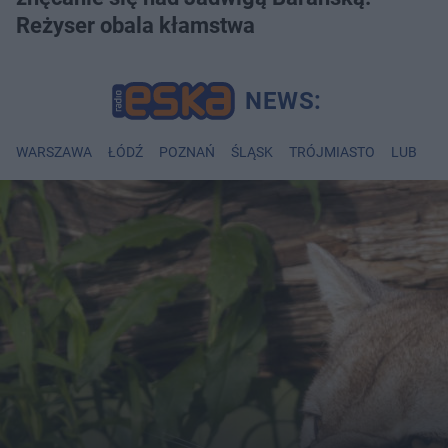
Reżyser obala kłamstwa
WARSZAWA
ŁÓDŹ
POZNAŃ
ŚLĄSK
TRÓJMIASTO
LUBLIN