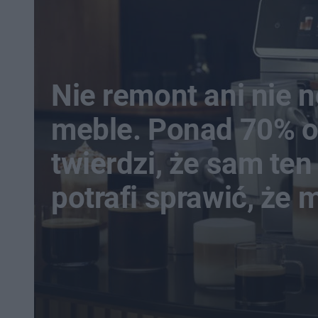
Nie remont ani nie 
meble. Ponad 70% 
twierdzi, że sam te
potrafi sprawić, że 
staje się domem