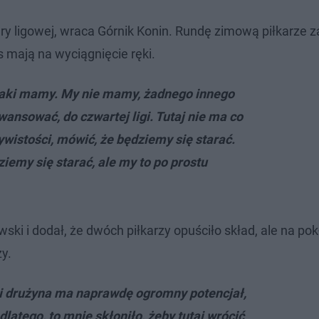
ry ligowej, wraca Górnik Konin. Rundę zimową piłkarze z
s mają na wyciągnięcie ręki.
, jaki mamy. My nie mamy, żadnego innego
ansować, do czwartej ligi. Tutaj nie ma co
istości, mówić, że będziemy się starać.
iemy się starać, ale my to po prostu
ki i dodał, że dwóch piłkarzy opuściło skład, ale na pok
y.
ć i drużyna ma naprawdę ogromny potencjał,
dlatego, to mnie skłoniło, żeby tutaj wrócić