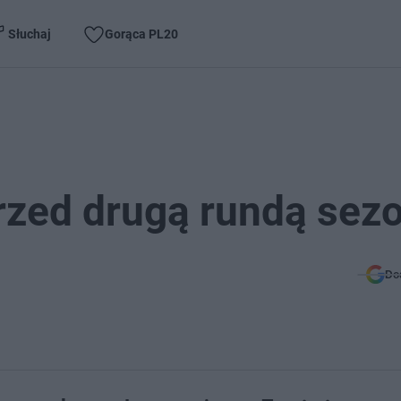
Słuchaj
Gorąca PL20
przed drugą rundą sez
Do