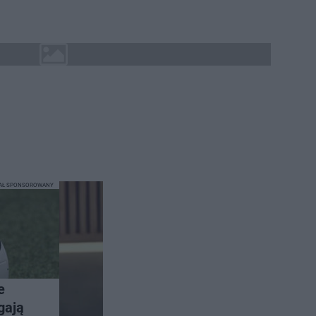
IAŁ SPONSOROWANY
e
gają