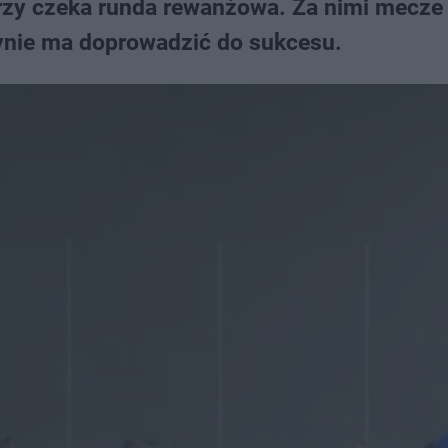
arzy czeka runda rewanżowa. Za nimi mecze
żynie ma doprowadzić do sukcesu.