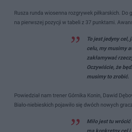
Rusza runda wiosenna rozgrywek piłkarskich. Do g
na pierwszej pozycji w tabeli z 37 punktami. Awan
To jest jedyny cel
celu, my musimy aw
zakłamywać rzeczyw
Oczywiście, że będz
musimy to zrobić.
Powiedział nam trener Górnika Konin, Dawid Dębows
Biało-niebieskich pojawiło się dwóch nowych gracz
Miło jest tu wróci
ma konkretny cel i 