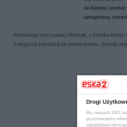
do Konina i pomóc 
upragnioną, czwartą
Powiedział nam Łukasz Pietrzak, z Górnika Konin.
o wygraną zawalczą na swoim boisku.​ Do boju sta
Drogi Użytkow
My, naszych 1162 zau
przechowujemy informa
standardowe informac