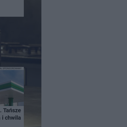
IAŁ SPONSOROWANY
. Tańsze
i chwila