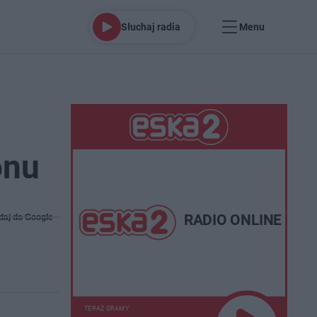
Słuchaj radia
Menu
onu
RADIO ONLINE
daj do Google
TERAZ GRAMY