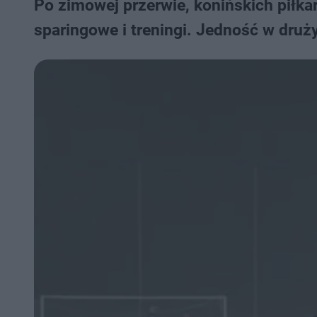
Po zimowej przerwie, konińskich piłk
sparingowe i treningi. Jedność w dru