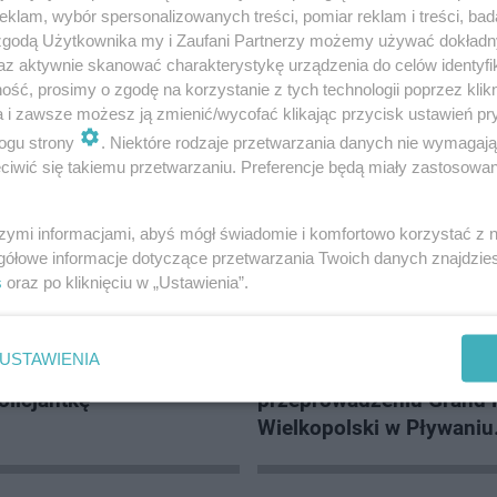
klam, wybór spersonalizowanych treści, pomiar reklam i treści, bad
 zgodą Użytkownika my i Zaufani Partnerzy możemy używać dokład
az aktywnie skanować charakterystykę urządzenia do celów identyfi
ść, prosimy o zgodę na korzystanie z tych technologii poprzez klikn
a i zawsze możesz ją zmienić/wycofać klikając przycisk ustawień pr
ogu strony
. Niektóre rodzaje przetwarzania danych nie wymagaj
iwić się takiemu przetwarzaniu. Preferencje będą miały zastosowanie
szymi informacjami, abyś mógł świadomie i komfortowo korzystać z
gółowe informacje dotyczące przetwarzania Twoich danych znajdzi
s
oraz po kliknięciu w „Ustawienia”.
USTAWIENIA
awa na mężczyzne, który
Konin zaliczył swój debi
olicjantkę
przeprowadzeniu Grand 
Wielkopolski w Pływaniu
Długodystansowym