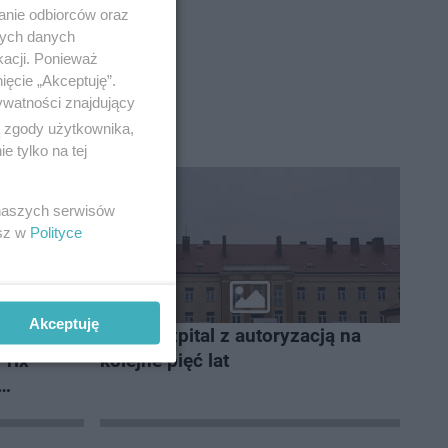
anie odbiorców oraz
nych danych
kacji. Ponieważ
ięcie „Akceptuję”.
ywatności znajdujący
ą zgody użytkownika,
 tylko na tej
 naszych serwisów
esz w
Polityce
Akceptuję
ut w
Kolski szpital z autoryzacją na
Prix
kolejne pięć lat