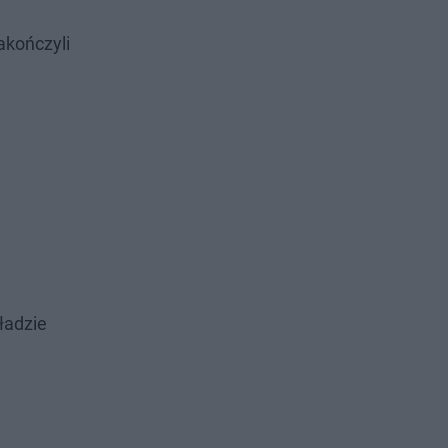
akończyli
ładzie