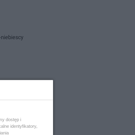
-niebiescy
y dostęp i
lne identyfikatory,
iania