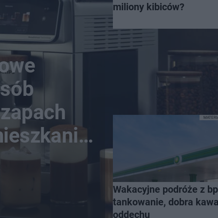
miliony kibiców?
nowe
osób
n zapach
MATER
mieszkanie
Wakacyjne podróże z bp
tankowanie, dobra kawa 
oddechu