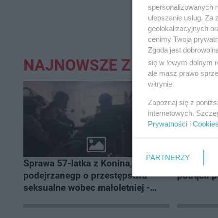
spersonalizowanych re
ulepszanie usług. Za
geolokalizacyjnych or
cenimy Twoją prywatno
Zgoda jest dobrowoln
NAJNOWSZE Z DZIAŁU:
się w lewym dolnym r
ale masz prawo sprzec
witrynie.
Zapoznaj się z poniż
internetowych. Szcze
Prywatności
i
Cookie
PARTNERZY
Sprawa 57-latka z Konina,
Trwa obł
podejrzanegp o przestępstwa
potrącił p
seksualne wobec małoletniej -
rozwojowa