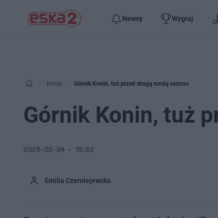
Newsy
Wygraj
Konin
Górnik Konin, tuż przed drugą rundą sezonu
Górnik Konin, tuż 
2025-02-24
19:52
Emilia Czerniejewska