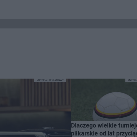
MATERIAŁ REKLAMOWY
MATER
Dlaczego wielkie turniej
piłkarskie od lat przycią