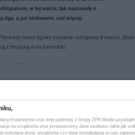
chłopakom, w tej walce, tak naprawdę o
 ligę, a już niebawem, coś więcej.
 Pierwszy mecz ligowy zostanie rozegrany 8 marca. Biało
ną z drużyną Avia Kamionki.
niku,
fanych partnerów oraz inne podmioty z Grupy ZPR Media uzyskujem
cje na urządzeniu oraz przetwarzamy dane osobowe, takie jak unika
je wysyłane przez urządzenie czy dane przeglądania w celu zapewn