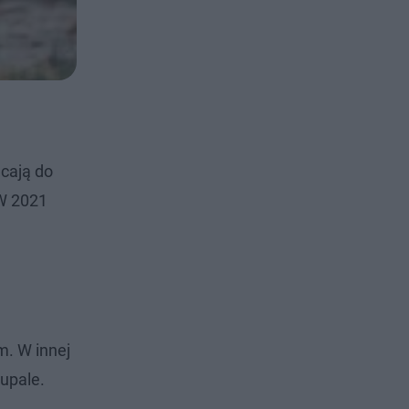
cają do
 W 2021
. W innej
 upale.