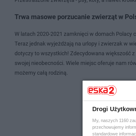
Trwa masowe porzucanie zwierząt w Pols
W latach 2020-2021 zamknięci w domach Polacy cz
Teraz jednak wyjeżdżają na urlopy i zwierzak w 
dotyczy to wszystkich! Zdecydowana większość z 
swojej nieobecności. Wiele miejsc oferuje nam r
możemy całą rodziną.
Drogi Użytkow
My, naszych 1160 zau
przechowujemy informa
standardowe informac