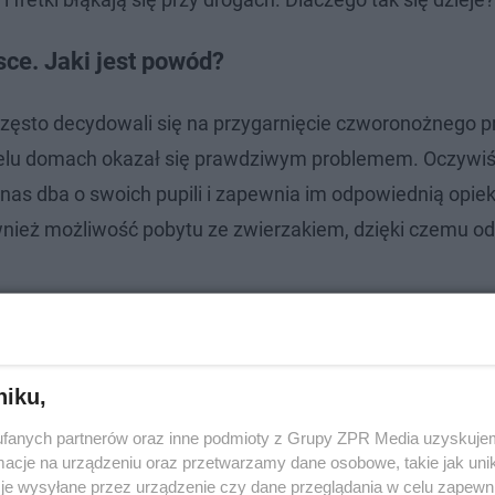
ce. Jaki jest powód?
ęsto decydowali się na przygarnięcie czworonożnego pr
wielu domach okazał się prawdziwym problemem. Oczywiś
nas dba o swoich pupili i zapewnia im odpowiednią opie
ównież możliwość pobytu ze zwierzakiem, dzięki czemu 
niku,
fanych partnerów oraz inne podmioty z Grupy ZPR Media uzyskujem
cje na urządzeniu oraz przetwarzamy dane osobowe, takie jak unika
je wysyłane przez urządzenie czy dane przeglądania w celu zapewn