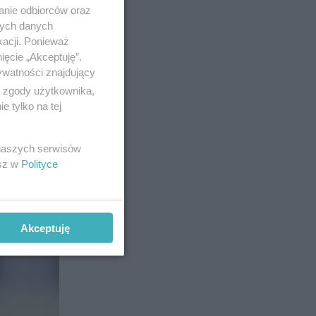
anie odbiorców oraz
nych danych
kacji. Ponieważ
ięcie „Akceptuję”.
ywatności znajdujący
ą zgody użytkownika,
 tylko na tej
 naszych serwisów
esz w
Polityce
16
Akceptuję