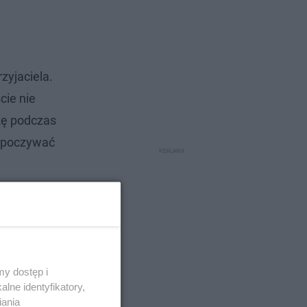
zyjaciela.
cie nie
kę podczas
odpoczywać
y dostęp i
lne identyfikatory,
iania