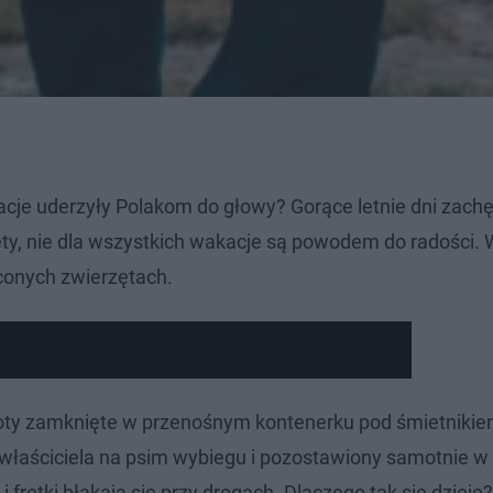
je uderzyły Polakom do głowy? Gorące letnie dni zachę
ety, nie dla wszystkich wakacje są powodem do radości.
conych zwierzętach.
oty zamknięte w przenośnym kontenerku pod śmietnikiem
 właściciela na psim wybiegu i pozostawiony samotnie w
 i fretki błąkają się przy drogach. Dlaczego tak się dzieje?