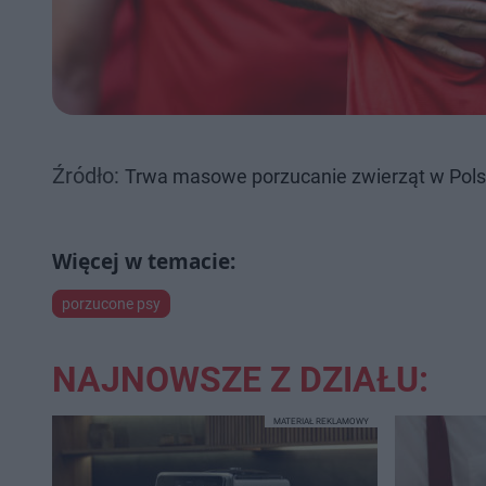
Źródło:
Trwa masowe porzucanie zwierząt w Pols
porzucone psy
NAJNOWSZE Z DZIAŁU:
MATERIAŁ REKLAMOWY