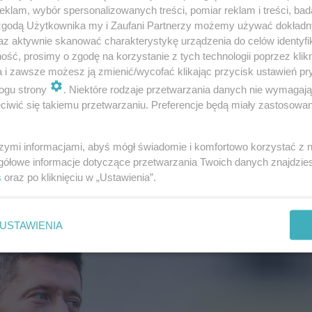
klam, wybór spersonalizowanych treści, pomiar reklam i treści, bad
 zgodą Użytkownika my i Zaufani Partnerzy możemy używać dokład
az aktywnie skanować charakterystykę urządzenia do celów identyfi
ść, prosimy o zgodę na korzystanie z tych technologii poprzez klikn
a i zawsze możesz ją zmienić/wycofać klikając przycisk ustawień pr
ogu strony
. Niektóre rodzaje przetwarzania danych nie wymagaj
iwić się takiemu przetwarzaniu. Preferencje będą miały zastosowanie
 rury i zaatakował!
szymi informacjami, abyś mógł świadomie i komfortowo korzystać z
gółowe informacje dotyczące przetwarzania Twoich danych znajdzi
s
oraz po kliknięciu w „Ustawienia”.
USTAWIENIA