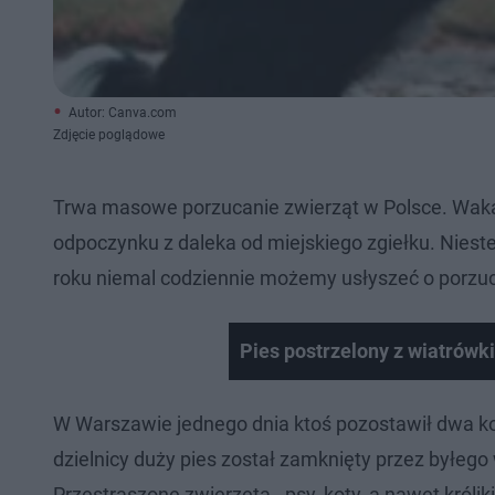
Autor: Canva.com
Zdjęcie poglądowe
Trwa masowe porzucanie zwierząt w Polsce. Wakac
odpoczynku z daleka od miejskiego zgiełku. Niest
roku niemal codziennie możemy usłyszeć o porzu
Pies postrzelony z wiatrówki
W Warszawie jednego dnia ktoś pozostawił dwa k
dzielnicy duży pies został zamknięty przez byłego
Przestraszone zwierzęta - psy, koty, a nawet króliki