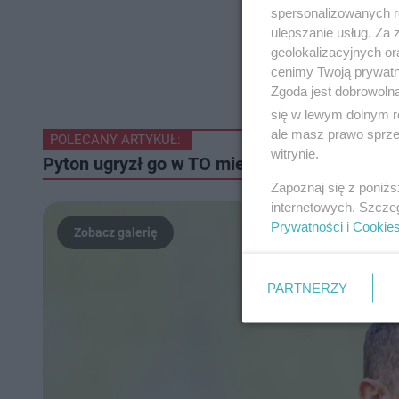
spersonalizowanych re
ulepszanie usług. Za
geolokalizacyjnych or
cenimy Twoją prywatno
Zgoda jest dobrowoln
się w lewym dolnym r
ale masz prawo sprzec
POLECANY ARTYKUŁ:
witrynie.
Pyton ugryzł go w TO miejsce. Wąż wypełzł z
Zapoznaj się z poniż
internetowych. Szcze
Prywatności
i
Cookie
PARTNERZY