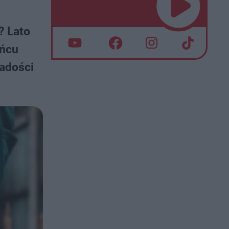
? Lato
ońcu
radości