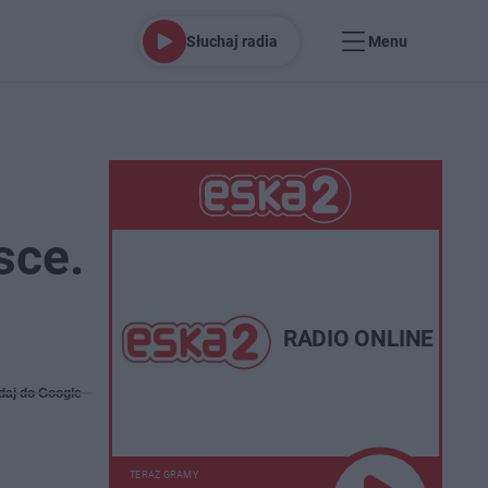
Słuchaj radia
Menu
sce.
RADIO ONLINE
daj do Google
TERAZ GRAMY