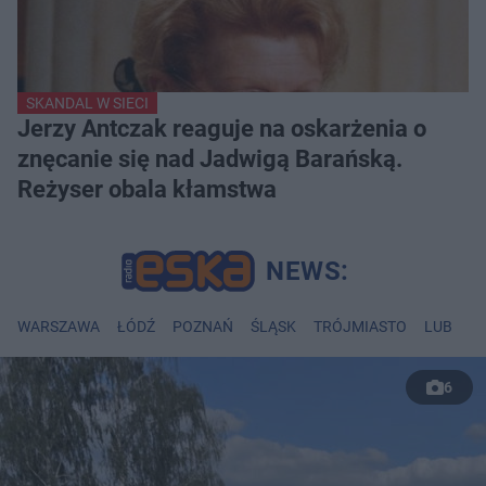
SKANDAL W SIECI
Jerzy Antczak reaguje na oskarżenia o
znęcanie się nad Jadwigą Barańską.
Reżyser obala kłamstwa
WARSZAWA
ŁÓDŹ
POZNAŃ
ŚLĄSK
TRÓJMIASTO
LUBLIN
6