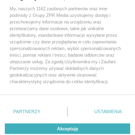
My, naszych 1162 zaufanych partnerów oraz inne
Żaden utwór zamieszczony w serwisie nie może być powielany i
rozpowszechniany lub dalej rozpowszechniany w jakikolwiek sposób (w
podmioty z Grupy ZPR Media uzyskujemy dostęp i
tym także elektroniczny lub mechaniczny) na jakimkolwiek polu
przechowujemy informacje na urządzeniu oraz
eksploatacji w jakiejkolwiek formie, włącznie z umieszczaniem w
przetwarzamy dane osobowe, takie jak unikalne
Internecie bez pisemnej zgody właściciela praw. Jakiekolwiek użycie lub
wykorzystanie utworów w całości lub w części z naruszeniem prawa,
identyfikatory, standardowe informacje wysyłane przez
tzn. bez właściwej zgody, jest zabronione pod groźbą kary i może być
urządzenie czy dane przeglądania w celu zapewniania
ścigane prawnie.
spersonalizowanych reklam, wybór spersonalizowanych
treści, pomiar reklam i treści, badanie odbiorców oraz
ulepszanie usług. Za zgodą Użytkownika my i Zaufani
Partnerzy możemy używać dokładnych danych
geolokalizacyjnych oraz aktywnie skanować
charakterystykę urządzenia do celów identyfikacji.
O nas
Ponieważ cenimy Twoją prywatność, prosimy o zgodę na
korzystanie z tych technologii poprzez kliknięcie
Informacje prawne
„Akceptuję”. Zgoda jest dobrowolna i zawsze możesz ją
zmienić/wycofać klikając przycisk ustawień prywatności
Nasze serwisy
PARTNERZY
USTAWIENIA
znajdujący się w lewym dolnym rogu strony
. Niektóre
© 2026 Grupa ZPR Media
rodzaje przetwarzania danych nie wymagają zgody
Akceptuję
użytkownika, ale masz prawo sprzeciwić się takiemu