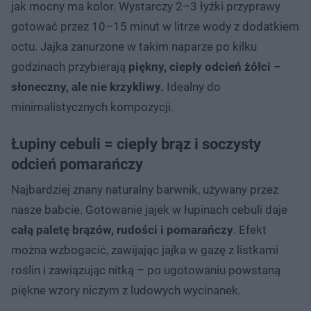
jak mocny ma kolor. Wystarczy 2–3 łyżki przyprawy
gotować przez 10–15 minut w litrze wody z dodatkiem
octu. Jajka zanurzone w takim naparze po kilku
godzinach przybierają
piękny, ciepły odcień żółci –
słoneczny, ale nie krzykliwy.
Idealny do
minimalistycznych kompozycji.
Łupiny cebuli = ciepły brąz i soczysty
odcień pomarańczy
Najbardziej znany naturalny barwnik, używany przez
nasze babcie. Gotowanie jajek w łupinach cebuli daje
całą paletę brązów, rudości i pomarańczy
. Efekt
można wzbogacić, zawijając jajka w gazę z listkami
roślin i zawiązując nitką – po ugotowaniu powstaną
piękne wzory niczym z ludowych wycinanek.