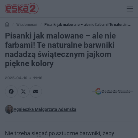
Wiadomości
Pisanki jak malowane – ale nie farbami! Te naturalne
barwniki nadadzą świątecznym jajkom piękne kolory
Pisanki jak malowane – ale nie
farbami! Te naturalne barwniki
nadadzą świątecznym jajkom
piękne kolory
2025-04-16
11:18
Dodaj do Google
Agnieszka Małgorzata Adamska
Nie trzeba sięgać po sztuczne barwniki, żeby