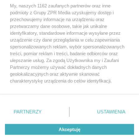
My, naszych 1162 zaufanych partnerów oraz inne
Żaden utwór zamieszczony w serwisie nie może być powielany i
rozpowszechniany lub dalej rozpowszechniany w jakikolwiek sposób (w
podmioty z Grupy ZPR Media uzyskujemy dostęp i
tym także elektroniczny lub mechaniczny) na jakimkolwiek polu
przechowujemy informacje na urządzeniu oraz
eksploatacji w jakiejkolwiek formie, włącznie z umieszczaniem w
przetwarzamy dane osobowe, takie jak unikalne
Internecie bez pisemnej zgody właściciela praw. Jakiekolwiek użycie lub
wykorzystanie utworów w całości lub w części z naruszeniem prawa,
identyfikatory, standardowe informacje wysyłane przez
tzn. bez właściwej zgody, jest zabronione pod groźbą kary i może być
urządzenie czy dane przeglądania w celu zapewniania
ścigane prawnie.
spersonalizowanych reklam, wybór spersonalizowanych
treści, pomiar reklam i treści, badanie odbiorców oraz
ulepszanie usług. Za zgodą Użytkownika my i Zaufani
Partnerzy możemy używać dokładnych danych
geolokalizacyjnych oraz aktywnie skanować
charakterystykę urządzenia do celów identyfikacji.
O nas
Ponieważ cenimy Twoją prywatność, prosimy o zgodę na
korzystanie z tych technologii poprzez kliknięcie
Informacje prawne
„Akceptuję”. Zgoda jest dobrowolna i zawsze możesz ją
zmienić/wycofać klikając przycisk ustawień prywatności
Nasze serwisy
PARTNERZY
USTAWIENIA
znajdujący się w lewym dolnym rogu strony
. Niektóre
© 2026 Grupa ZPR Media
rodzaje przetwarzania danych nie wymagają zgody
Akceptuję
użytkownika, ale masz prawo sprzeciwić się takiemu
przetwarzaniu. Preferencje będą miały zastosowanie tylko