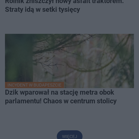
Rolnik zniszczył nowy asfalt traktorem.
Straty idą w setki tysięcy
INCYDENT W BUDAPESZCIE
Dzik wparował na stację metra obok
parlamentu! Chaos w centrum stolicy
WIĘCEJ