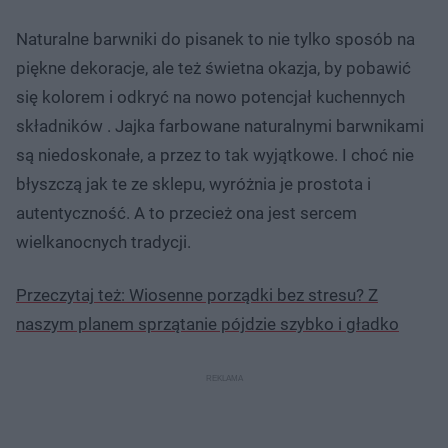
Naturalne barwniki do pisanek to nie tylko sposób na
piękne dekoracje, ale też świetna okazja, by pobawić
się kolorem i odkryć na nowo potencjał kuchennych
składników . Jajka farbowane naturalnymi barwnikami
są niedoskonałe, a przez to tak wyjątkowe. I choć nie
błyszczą jak te ze sklepu, wyróżnia je prostota i
autentyczność. A to przecież ona jest sercem
wielkanocnych tradycji.
Przeczytaj też: Wiosenne porządki bez stresu? Z
naszym planem sprzątanie pójdzie szybko i gładko