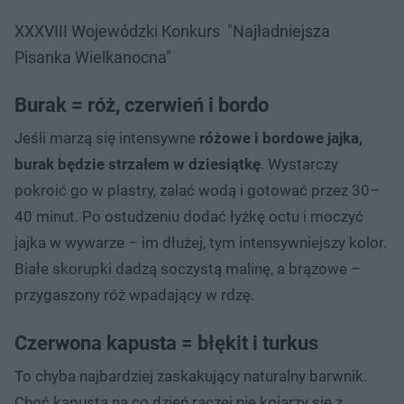
XXXVIII Wojewódzki Konkurs "Najładniejsza
Pisanka Wielkanocna"
Burak = róż, czerwień i bordo
Jeśli marzą się intensywne
różowe i bordowe jajka,
burak będzie strzałem w dziesiątkę
. Wystarczy
pokroić go w plastry, zalać wodą i gotować przez 30–
40 minut. Po ostudzeniu dodać łyżkę octu i moczyć
jajka w wywarze – im dłużej, tym intensywniejszy kolor.
Białe skorupki dadzą soczystą malinę, a brązowe –
przygaszony róż wpadający w rdzę.
Czerwona kapusta = błękit i turkus
To chyba najbardziej zaskakujący naturalny barwnik.
Choć kapusta na co dzień raczej nie kojarzy się z