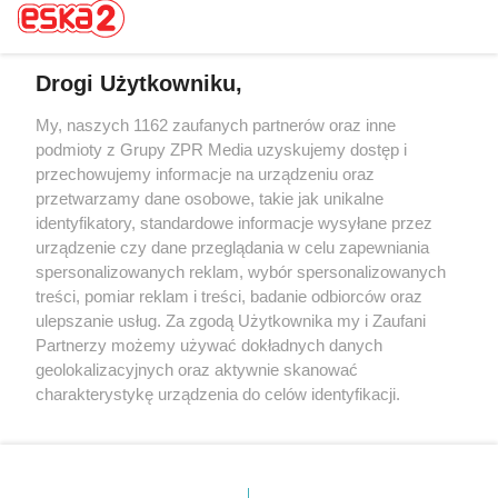
Drogi Użytkowniku,
My, naszych 1162 zaufanych partnerów oraz inne
Żaden utwór zamieszczony w serwisie nie może być powielany i
rozpowszechniany lub dalej rozpowszechniany w jakikolwiek sposób (w
podmioty z Grupy ZPR Media uzyskujemy dostęp i
tym także elektroniczny lub mechaniczny) na jakimkolwiek polu
przechowujemy informacje na urządzeniu oraz
eksploatacji w jakiejkolwiek formie, włącznie z umieszczaniem w
przetwarzamy dane osobowe, takie jak unikalne
Internecie bez pisemnej zgody właściciela praw. Jakiekolwiek użycie lub
wykorzystanie utworów w całości lub w części z naruszeniem prawa,
identyfikatory, standardowe informacje wysyłane przez
tzn. bez właściwej zgody, jest zabronione pod groźbą kary i może być
urządzenie czy dane przeglądania w celu zapewniania
ścigane prawnie.
spersonalizowanych reklam, wybór spersonalizowanych
treści, pomiar reklam i treści, badanie odbiorców oraz
ulepszanie usług. Za zgodą Użytkownika my i Zaufani
Partnerzy możemy używać dokładnych danych
geolokalizacyjnych oraz aktywnie skanować
charakterystykę urządzenia do celów identyfikacji.
O nas
Ponieważ cenimy Twoją prywatność, prosimy o zgodę na
korzystanie z tych technologii poprzez kliknięcie
Informacje prawne
„Akceptuję”. Zgoda jest dobrowolna i zawsze możesz ją
zmienić/wycofać klikając przycisk ustawień prywatności
Nasze serwisy