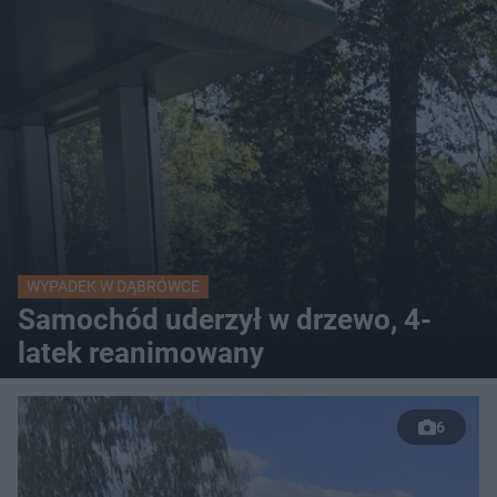
WYPADEK W DĄBRÓWCE
Samochód uderzył w drzewo, 4-
latek reanimowany
6