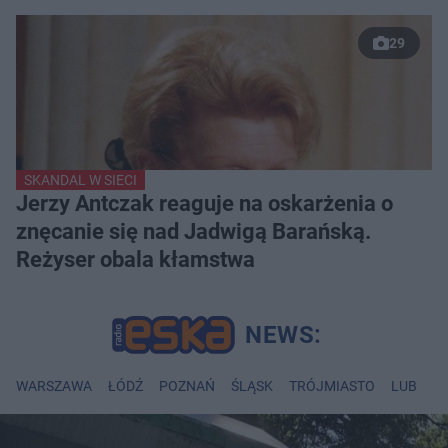
29
SKANDAL W SIECI
Jerzy Antczak reaguje na oskarżenia o
znęcanie się nad Jadwigą Barańską.
Reżyser obala kłamstwa
WARSZAWA
ŁÓDŹ
POZNAŃ
ŚLĄSK
TRÓJMIASTO
LUBLIN