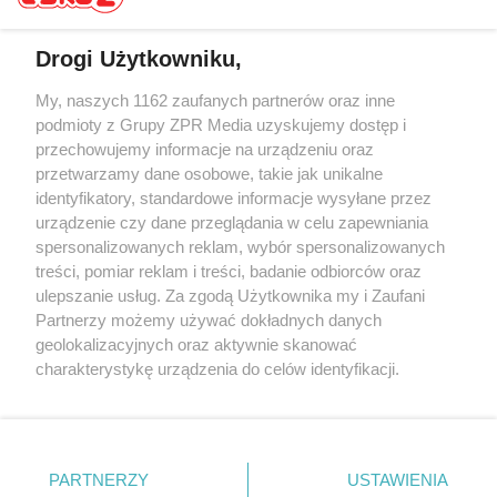
Drogi Użytkowniku,
My, naszych 1162 zaufanych partnerów oraz inne
Żaden utwór zamieszczony w serwisie nie może być powielany i
rozpowszechniany lub dalej rozpowszechniany w jakikolwiek sposób (w
podmioty z Grupy ZPR Media uzyskujemy dostęp i
tym także elektroniczny lub mechaniczny) na jakimkolwiek polu
przechowujemy informacje na urządzeniu oraz
eksploatacji w jakiejkolwiek formie, włącznie z umieszczaniem w
przetwarzamy dane osobowe, takie jak unikalne
Internecie bez pisemnej zgody właściciela praw. Jakiekolwiek użycie lub
wykorzystanie utworów w całości lub w części z naruszeniem prawa,
identyfikatory, standardowe informacje wysyłane przez
tzn. bez właściwej zgody, jest zabronione pod groźbą kary i może być
urządzenie czy dane przeglądania w celu zapewniania
ścigane prawnie.
spersonalizowanych reklam, wybór spersonalizowanych
treści, pomiar reklam i treści, badanie odbiorców oraz
ulepszanie usług. Za zgodą Użytkownika my i Zaufani
Partnerzy możemy używać dokładnych danych
geolokalizacyjnych oraz aktywnie skanować
charakterystykę urządzenia do celów identyfikacji.
O nas
Ponieważ cenimy Twoją prywatność, prosimy o zgodę na
korzystanie z tych technologii poprzez kliknięcie
Informacje prawne
„Akceptuję”. Zgoda jest dobrowolna i zawsze możesz ją
zmienić/wycofać klikając przycisk ustawień prywatności
Nasze serwisy
PARTNERZY
USTAWIENIA
znajdujący się w lewym dolnym rogu strony
. Niektóre