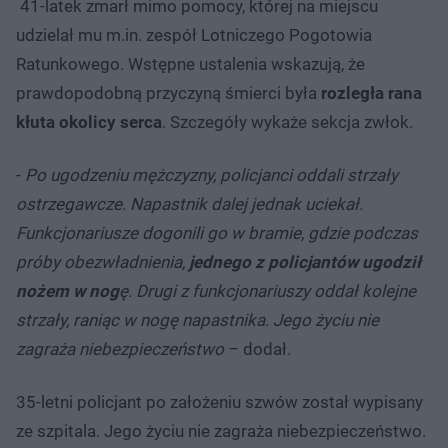
41-latek zmarł mimo pomocy, której na miejscu
udzielał mu m.in. zespół Lotniczego Pogotowia
Ratunkowego. Wstępne ustalenia wskazują, że
prawdopodobną przyczyną śmierci była
rozległa rana
kłuta okolicy serca
. Szczegóły wykaże sekcja zwłok.
-
Po ugodzeniu mężczyzny, policjanci oddali strzały
ostrzegawcze. Napastnik dalej jednak uciekał.
Funkcjonariusze dogonili go w bramie, gdzie podczas
próby obezwładnienia,
jednego z policjantów ugodził
nożem w nog
ę. Drugi z funkcjonariuszy oddał kolejne
strzały, raniąc w nogę napastnika. Jego życiu nie
zagraża niebezpieczeństwo
– dodał.
35-letni policjant po założeniu szwów został wypisany
ze szpitala. Jego życiu nie zagraża niebezpieczeństwo.