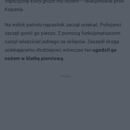
mężczyznę który groził mu nożem
– relacjonował prok.
Kopania.
Na widok patrolu napastnik zaczął uciekać. Policjanci
zaczęli gonić go pieszo. Z pomocą funkcjonariuszom
ruszył właściciel jednego ze sklepów. Zaszedł drogę
uciekającemu złodziejowi, wówczas ten
ugodził go
nożem w klatkę piersiową
.