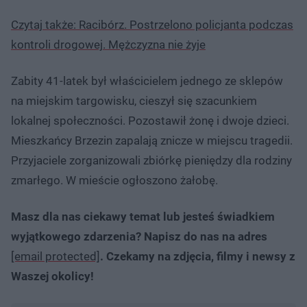
Czytaj także: Racibórz. Postrzelono policjanta podczas
kontroli drogowej. Mężczyzna nie żyje
Zabity 41-latek był właścicielem jednego ze sklepów
na miejskim targowisku, cieszył się szacunkiem
lokalnej społeczności. Pozostawił żonę i dwoje dzieci.
Mieszkańcy Brzezin zapalają znicze w miejscu tragedii.
Przyjaciele zorganizowali zbiórkę pieniędzy dla rodziny
zmarłego. W mieście ogłoszono żałobę.
Masz dla nas ciekawy temat lub jesteś świadkiem
wyjątkowego zdarzenia? Napisz do nas na adres
[email protected]
. Czekamy na zdjęcia, filmy i newsy z
Waszej okolicy!