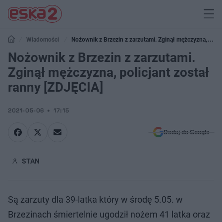
Wiadomości
Nożownik z Brzezin z zarzutami. Zginął mężczyzna,
policjant został ranny [ZDJĘCIA]
Nożownik z Brzezin z zarzutami.
Zginął mężczyzna, policjant został
ranny [ZDJĘCIA]
2021-05-06
17:15
Dodaj do Google
STAN
Są zarzuty dla 39-latka który w środę 5.05. w
Brzezinach śmiertelnie ugodził nożem 41 latka oraz