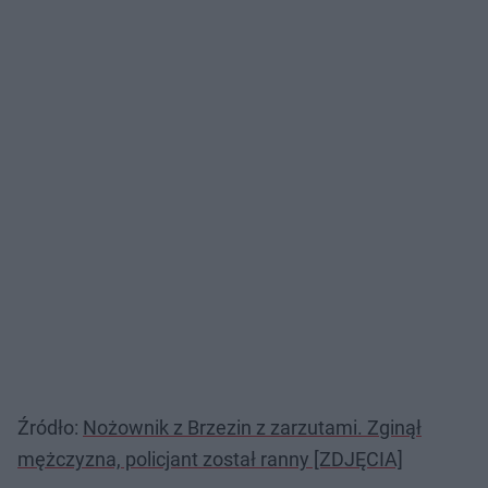
Źródło:
Nożownik z Brzezin z zarzutami. Zginął
mężczyzna, policjant został ranny [ZDJĘCIA]