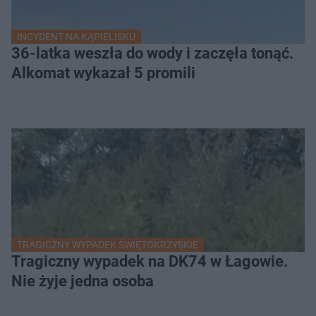
INCYDENT NA KĄPIELISKU
36-latka weszła do wody i zaczęła tonąć.
Alkomat wykazał 5 promili
TRAGICZNY WYPADEK ŚWIĘTOKRZYSKIE
Tragiczny wypadek na DK74 w Łagowie.
Nie żyje jedna osoba