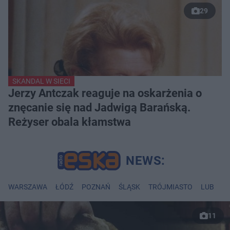
29
SKANDAL W SIECI
Jerzy Antczak reaguje na oskarżenia o
znęcanie się nad Jadwigą Barańską.
Reżyser obala kłamstwa
WARSZAWA
ŁÓDŹ
POZNAŃ
ŚLĄSK
TRÓJMIASTO
LUBLIN
11