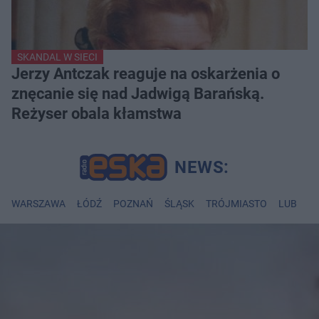
SKANDAL W SIECI
Jerzy Antczak reaguje na oskarżenia o
znęcanie się nad Jadwigą Barańską.
Reżyser obala kłamstwa
WARSZAWA
ŁÓDŹ
POZNAŃ
ŚLĄSK
TRÓJMIASTO
LUBLIN