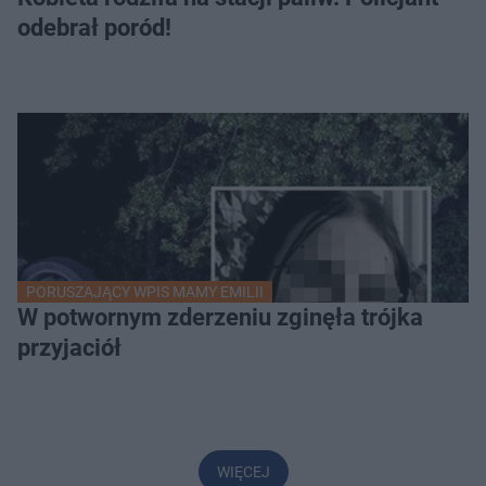
odebrał poród!
PORUSZAJĄCY WPIS MAMY EMILII
W potwornym zderzeniu zginęła trójka
przyjaciół
WIĘCEJ