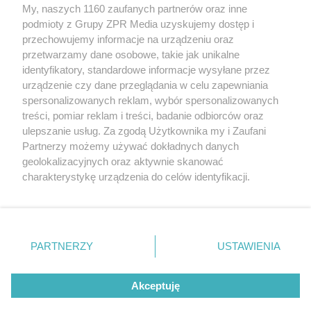
My, naszych 1160 zaufanych partnerów oraz inne
Żaden utwór zamieszczony w serwisie nie może być powielany i
rozpowszechniany lub dalej rozpowszechniany w jakikolwiek sposób (w
podmioty z Grupy ZPR Media uzyskujemy dostęp i
tym także elektroniczny lub mechaniczny) na jakimkolwiek polu
przechowujemy informacje na urządzeniu oraz
eksploatacji w jakiejkolwiek formie, włącznie z umieszczaniem w
przetwarzamy dane osobowe, takie jak unikalne
Internecie bez pisemnej zgody właściciela praw. Jakiekolwiek użycie lub
wykorzystanie utworów w całości lub w części z naruszeniem prawa,
identyfikatory, standardowe informacje wysyłane przez
tzn. bez właściwej zgody, jest zabronione pod groźbą kary i może być
urządzenie czy dane przeglądania w celu zapewniania
ścigane prawnie.
spersonalizowanych reklam, wybór spersonalizowanych
treści, pomiar reklam i treści, badanie odbiorców oraz
ulepszanie usług. Za zgodą Użytkownika my i Zaufani
Partnerzy możemy używać dokładnych danych
geolokalizacyjnych oraz aktywnie skanować
charakterystykę urządzenia do celów identyfikacji.
O nas
Ponieważ cenimy Twoją prywatność, prosimy o zgodę na
korzystanie z tych technologii poprzez kliknięcie
Informacje prawne
„Akceptuję”. Zgoda jest dobrowolna i zawsze możesz ją
zmienić/wycofać klikając przycisk ustawień prywatności
Nasze serwisy
PARTNERZY
USTAWIENIA
znajdujący się w lewym dolnym rogu strony
. Niektóre
© 2026 Grupa ZPR Media
rodzaje przetwarzania danych nie wymagają zgody
Akceptuję
użytkownika, ale masz prawo sprzeciwić się takiemu
przetwarzaniu. Preferencje będą miały zastosowanie tylko