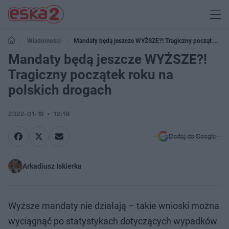
Wiadomości
Mandaty będą jeszcze WYŻSZE?! Tragiczny początek
roku na polskich drogach
Mandaty będą jeszcze WYŻSZE?!
Tragiczny początek roku na
polskich drogach
2022-01-19
12:18
Dodaj do Google
Arkadiusz Iskierka
Wyższe mandaty nie działają – takie wnioski można
wyciągnąć po statystykach dotyczących wypadków