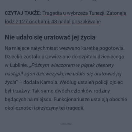
CZYTAJ TAKŻE:
Tragedia u wybrzeża Tunezji. Zatonęła
łódź z 127 osobami. 43 nadal poszukiwane
Nie udało się uratować jej życia
Na miejsce natychmiast wezwano karetkę pogotowia.
Dziecko zostało przewiezione do szpitala dziecięcego
w Lublinie.
„Późnym wieczorem w piątek niestety
nastąpił zgon dziewczynki, nie udało się uratować jej
życia
” – dodała Kamola. Według ustaleń policji ojciec
był trzeźwy. Tak samo dwóch członków rodziny
będących na miejscu. Funkcjonariusze ustalają obecnie
okoliczności i przyczyny tej tragedii.