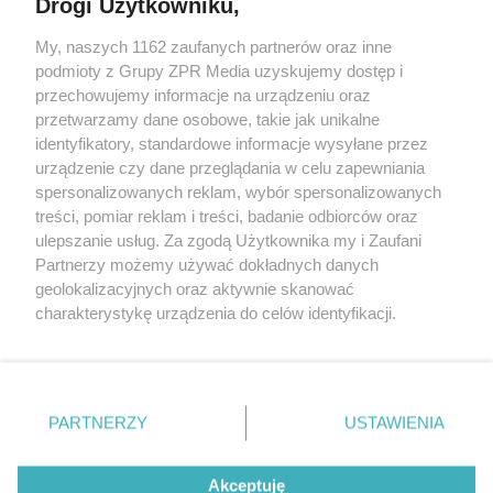
Drogi Użytkowniku,
My, naszych 1162 zaufanych partnerów oraz inne
Żaden utwór zamieszczony w serwisie nie może być powielany i
rozpowszechniany lub dalej rozpowszechniany w jakikolwiek sposób (w
podmioty z Grupy ZPR Media uzyskujemy dostęp i
tym także elektroniczny lub mechaniczny) na jakimkolwiek polu
przechowujemy informacje na urządzeniu oraz
eksploatacji w jakiejkolwiek formie, włącznie z umieszczaniem w
przetwarzamy dane osobowe, takie jak unikalne
Internecie bez pisemnej zgody właściciela praw. Jakiekolwiek użycie lub
wykorzystanie utworów w całości lub w części z naruszeniem prawa,
identyfikatory, standardowe informacje wysyłane przez
tzn. bez właściwej zgody, jest zabronione pod groźbą kary i może być
urządzenie czy dane przeglądania w celu zapewniania
ścigane prawnie.
spersonalizowanych reklam, wybór spersonalizowanych
treści, pomiar reklam i treści, badanie odbiorców oraz
ulepszanie usług. Za zgodą Użytkownika my i Zaufani
Partnerzy możemy używać dokładnych danych
geolokalizacyjnych oraz aktywnie skanować
charakterystykę urządzenia do celów identyfikacji.
O nas
Ponieważ cenimy Twoją prywatność, prosimy o zgodę na
korzystanie z tych technologii poprzez kliknięcie
Informacje prawne
„Akceptuję”. Zgoda jest dobrowolna i zawsze możesz ją
zmienić/wycofać klikając przycisk ustawień prywatności
Nasze serwisy
PARTNERZY
USTAWIENIA
znajdujący się w lewym dolnym rogu strony
. Niektóre
© 2026 Grupa ZPR Media
rodzaje przetwarzania danych nie wymagają zgody
Akceptuję
użytkownika, ale masz prawo sprzeciwić się takiemu