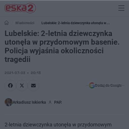
Wiadomości
Lubelskie: 2-letnia dziewczynka utonęła w
przydomowym basenie. Policja wyjaśnia okoliczności tragedii
Lubelskie: 2-letnia dziewczynka
utonęła w przydomowym basenie.
Policja wyjaśnia okoliczności
tragedii
2021-07-03
20:13
Dodaj do Google
Arkadiusz Iskierka
PAP.
2-letnia dziewczynka utonęła w przydomowym