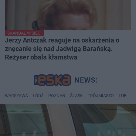
SKANDAL W SIECI
Jerzy Antczak reaguje na oskarżenia o
znęcanie się nad Jadwigą Barańską.
Reżyser obala kłamstwa
WARSZAWA
ŁÓDŹ
POZNAŃ
ŚLĄSK
TRÓJMIASTO
LUBLIN