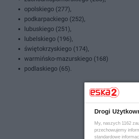
opolskiego (277),
podkarpackiego (252),
lubuskiego (251),
lubelskiego (196),
świętokrzyskiego (174),
warmińsko-mazurskiego (168)
podlaskiego (65).
? W ciągu doby wy
Drogi Użytkow
My, naszych 1162 zau
przechowujemy informa
standardowe informac
pic.t