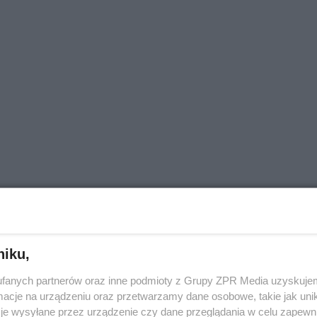
konano ponad 50,7 tys. testów na
niku,
#koronawirus
fanych partnerów oraz inne podmioty z Grupy ZPR Media uzyskujem
.
cje na urządzeniu oraz przetwarzamy dane osobowe, takie jak unika
je wysyłane przez urządzenie czy dane przeglądania w celu zapewn
witter.com/7Fws2bYbTX