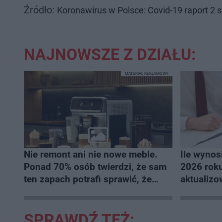
Źródło:
Koronawirus w Polsce: Covid-19 raport 2 
NAJNOWSZE Z DZIAŁU:
MATERIAŁ REKLAMOWY
Nie remont ani nie nowe meble.
Ile wynos
Ponad 70% osób twierdzi, że sam
2026 roku
ten zapach potrafi sprawić, że
aktualiz
mieszkanie staje się domem
SPRAWDŹ TEŻ: