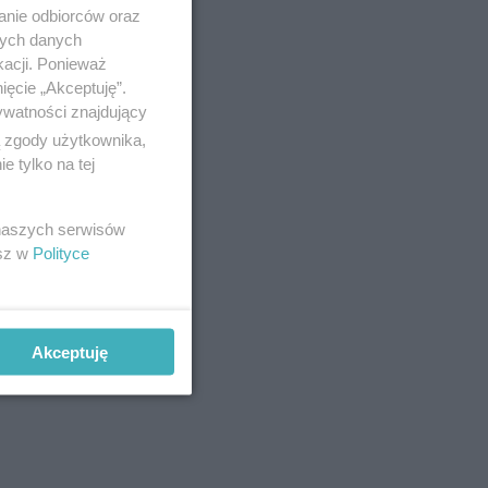
anie odbiorców oraz
nych danych
kacji. Ponieważ
ięcie „Akceptuję”.
ywatności znajdujący
ą zgody użytkownika,
 tylko na tej
 naszych serwisów
esz w
Polityce
Akceptuję