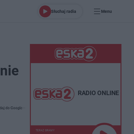
Słuchaj radia
Menu
nie
RADIO ONLINE
daj do Google
TERAZ GRAMY