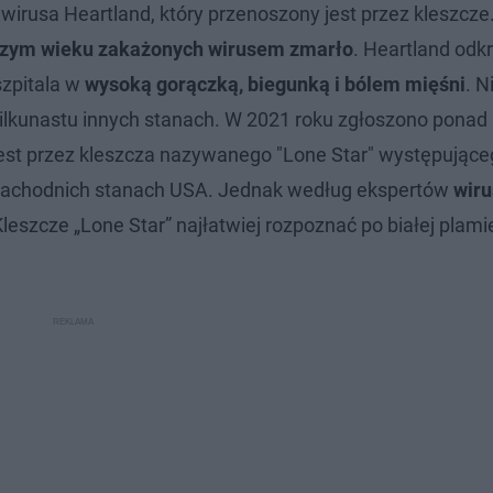
wirusa Heartland, który przenoszony jest przez kleszcz
rszym wieku zakażonych wirusem zmarło
. Heartland odk
szpitala w
wysoką gorączką, biegunką i bólem mięśni
. N
ilkunastu innych stanach. W 2021 roku zgłoszono ponad
est przez kleszcza nazywanego "Lone Star" występując
zachodnich stanach USA. Jednak według ekspertów
wiru
Kleszcze „Lone Star” najłatwiej rozpoznać po białej plami