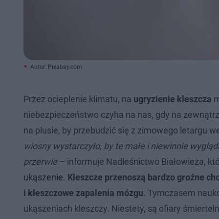
Autor: Pixabay.com
Przez ocieplenie klimatu, na
ugryzienie kleszcza
m
niebezpieczeństwo czyha na nas, gdy na zewnątrz r
na plusie, by przebudzić się z zimowego letargu we
wiosny wystarczyło, by te małe i niewinnie wygl
przerwie
– informuje Nadleśnictwo Białowieża, kt
ukąszenie
.
Kleszcze
przenoszą bardzo groźne ch
i kleszczowe zapalenia mózgu
. Tymczasem nauko
ukąszeniach kleszczy. Niestety, są ofiary śmiertel