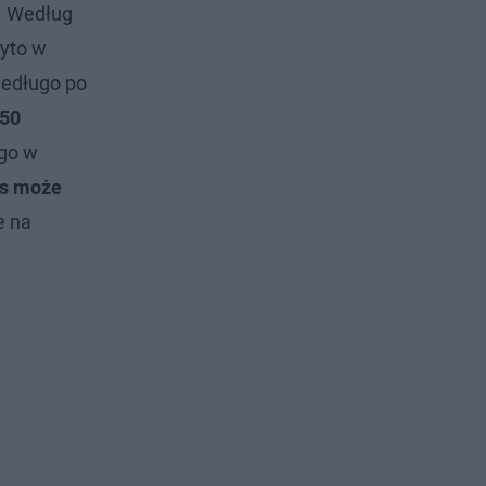
e. Według
ryto w
iedługo po
50
ego w
s może
e na