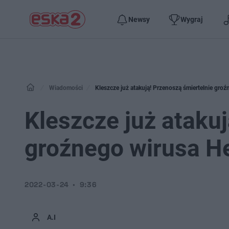
Newsy
Wygraj
Wiadomości
Kleszcze już atakują! Przenoszą śmiertelnie groź
Kleszcze już ataku
groźnego wirusa H
2022-03-24
9:36
A.I