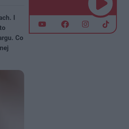
ch. I
to
argu. Co
nej