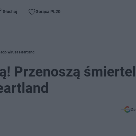
Słuchaj
Gorąca PL20
nego wirusa Heartland
ją! Przenoszą śmiertel
eartland
Do