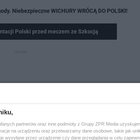
ogody. Niebezpieczne WICHURY WRÓCĄ DO POLSKI!
ntacji Polski przed meczem ze Szkocją
niku,
fanych partnerów oraz inne podmioty z Grupy ZPR Media uzyskujem
cje na urządzeniu oraz przetwarzamy dane osobowe, takie jak unika
je wysyłane przez urządzenie czy dane przeglądania w celu zapewn