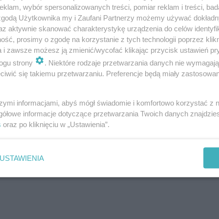
klam, wybór spersonalizowanych treści, pomiar reklam i treści, bad
n
 zgodą Użytkownika my i Zaufani Partnerzy możemy używać dokład
az aktywnie skanować charakterystykę urządzenia do celów identyfi
ść, prosimy o zgodę na korzystanie z tych technologii poprzez klikn
co za tym idzie –
przebudziły się kleszcze
. Rozpoczął si
a i zawsze możesz ją zmienić/wycofać klikając przycisk ustawień pr
 ukryją się w ściółce. W ubiegłym roku w Polsce wykryto
1
ogu strony
. Niektóre rodzaje przetwarzania danych nie wymagaj
padków
. Pamiętajmy, że kleszcze są bardzo niebezpieczne
iwić się takiemu przetwarzaniu. Preferencje będą miały zastosowanie
szymi informacjami, abyś mógł świadomie i komfortowo korzystać z
gółowe informacje dotyczące przetwarzania Twoich danych znajdzi
 uważni, a wracając ze spaceru po lasach lub
s
oraz po kliknięciu w „Ustawienia”.
y dokładnie siebie oraz swojego domowego
leśnicy.
USTAWIENIA