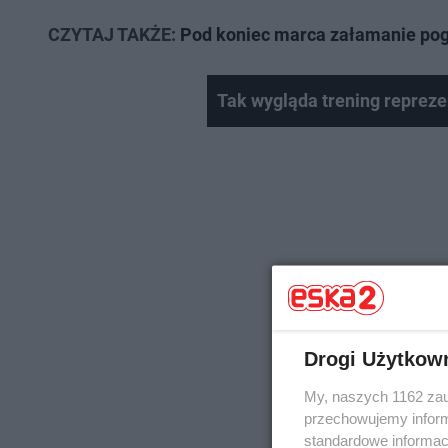
CZYTAJ TAKŻE:
Pod koniec marca załamanie p
Tak wygląda trening repreze
Drogi Użytkow
My, naszych 1162 zau
przechowujemy informa
standardowe informac