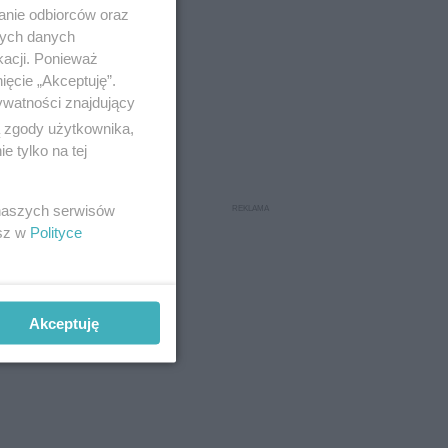
anie odbiorców oraz
nych danych
kacji. Ponieważ
ięcie „Akceptuję”.
ę sezon,
ywatności znajdujący
2 427
ą zgody użytkownika,
 nie tylko
 tylko na tej
 naszych serwisów
esz w
Polityce
Akceptuję