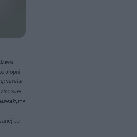
dziwe
ka stopni
symptomów
o zimowej
 zauważymy
wanej po