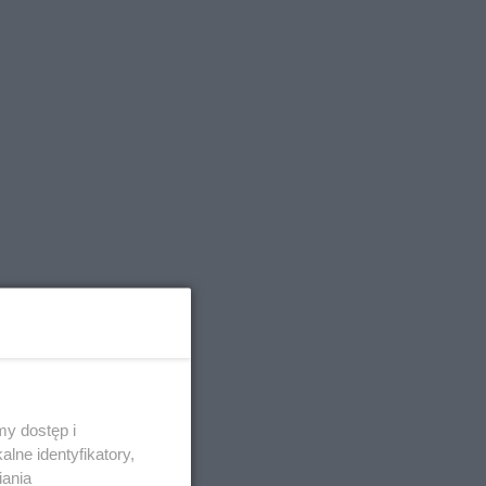
y dostęp i
lne identyfikatory,
iania