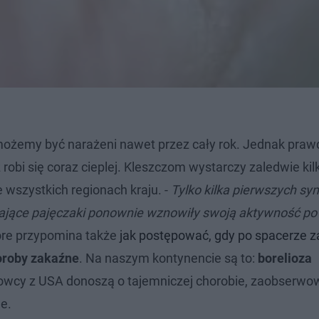
ożemy być narażeni nawet przez cały rok. Jednak praw
obi się coraz cieplej. Kleszczom wystarczy zaledwie kil
 wszystkich regionach kraju. -
Tylko kilka pierwszych 
ądające pajęczaki ponownie wznowiły swoją aktywność p
óre przypomina także
jak postępować, gdy po spacerze
oroby zakaźne
. Na naszym kontynencie są to:
borelioza
wcy z USA donoszą o tajemniczej chorobie, zaobserwo
ne.