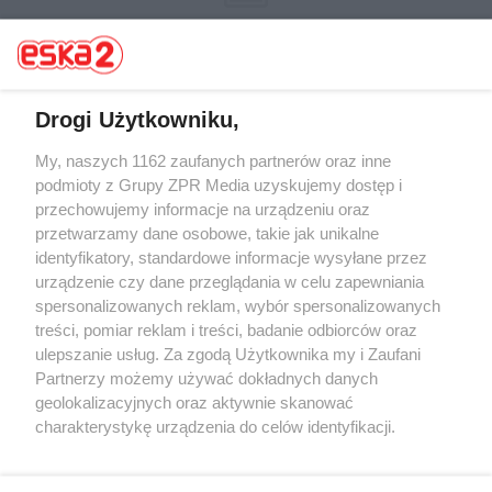
Drogi Użytkowniku,
My, naszych 1162 zaufanych partnerów oraz inne
Żaden utwór zamieszczony w serwisie nie może być powielany i
rozpowszechniany lub dalej rozpowszechniany w jakikolwiek sposób (w
podmioty z Grupy ZPR Media uzyskujemy dostęp i
tym także elektroniczny lub mechaniczny) na jakimkolwiek polu
przechowujemy informacje na urządzeniu oraz
eksploatacji w jakiejkolwiek formie, włącznie z umieszczaniem w
przetwarzamy dane osobowe, takie jak unikalne
Internecie bez pisemnej zgody właściciela praw. Jakiekolwiek użycie lub
wykorzystanie utworów w całości lub w części z naruszeniem prawa,
identyfikatory, standardowe informacje wysyłane przez
tzn. bez właściwej zgody, jest zabronione pod groźbą kary i może być
urządzenie czy dane przeglądania w celu zapewniania
ścigane prawnie.
spersonalizowanych reklam, wybór spersonalizowanych
treści, pomiar reklam i treści, badanie odbiorców oraz
ulepszanie usług. Za zgodą Użytkownika my i Zaufani
Partnerzy możemy używać dokładnych danych
geolokalizacyjnych oraz aktywnie skanować
charakterystykę urządzenia do celów identyfikacji.
O nas
Ponieważ cenimy Twoją prywatność, prosimy o zgodę na
korzystanie z tych technologii poprzez kliknięcie
Informacje prawne