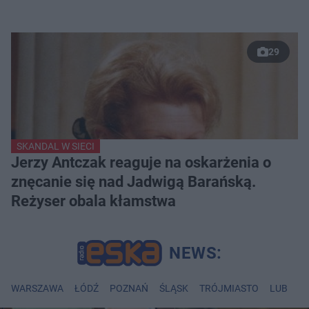
29
SKANDAL W SIECI
Jerzy Antczak reaguje na oskarżenia o
znęcanie się nad Jadwigą Barańską.
Reżyser obala kłamstwa
WARSZAWA
ŁÓDŹ
POZNAŃ
ŚLĄSK
TRÓJMIASTO
LUBLIN