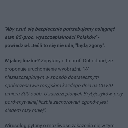
"Aby czuć się bezpiecznie potrzebujemy osiągnąć
stan 85-proc. wyszczepialności Polaków"
-
powiedział. Jeśli to się nie uda, "będą zgony".
W jakiej liczbie?
Zapytany o to prof. Gut odparł, że
proponuje uruchomienie wyobraźni.
"W
niezaszczepionym w sposób dostatecznym
społeczeństwie rosyjskim każdego dnia na COVID
umiera 800 osób. U zaszczepionych Brytyjczyków, przy
porównywalnej liczbie zachorowań, zgonów jest
siedem razy mniej".
Wirusolog pytany o możliwość zakażenia się w tym