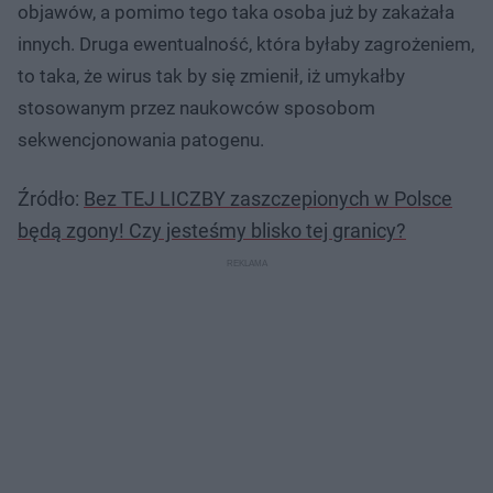
objawów, a pomimo tego taka osoba już by zakażała
innych. Druga ewentualność, która byłaby zagrożeniem,
to taka, że wirus tak by się zmienił, iż umykałby
stosowanym przez naukowców sposobom
sekwencjonowania patogenu.
Źródło:
Bez TEJ LICZBY zaszczepionych w Polsce
będą zgony! Czy jesteśmy blisko tej granicy?