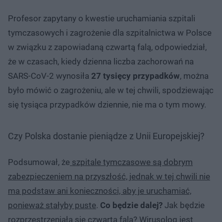
Profesor zapytany o kwestie uruchamiania szpitali
tymczasowych i zagrożenie dla szpitalnictwa w Polsce
w związku z zapowiadaną czwartą falą, odpowiedział,
że w czasach, kiedy dzienna liczba zachorowań na
SARS-CoV-2 wynosiła
27 tysięcy przypadków
, można
było mówić o zagrożeniu, ale w tej chwili, spodziewając
się tysiąca przypadków dziennie, nie ma o tym mowy.
Czy Polska dostanie pieniądze z Unii Europejskiej?
Podsumował, że
szpitale tymczasowe są dobrym
zabezpieczeniem na przyszłość, jednak w tej chwili nie
ma podstaw ani konieczności, aby je uruchamiać,
ponieważ stałyby puste
.
Co będzie dalej?
Jak będzie
rozprzestrzeniała się czwarta fala? Wirusolog jest