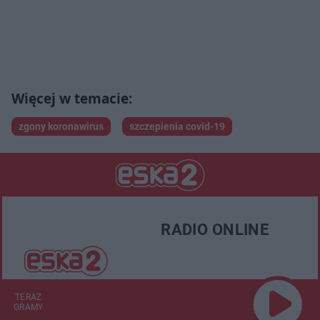
zgony koronawirus
szczepienia covid-19
RADIO ONLINE
TERAZ
GRAMY