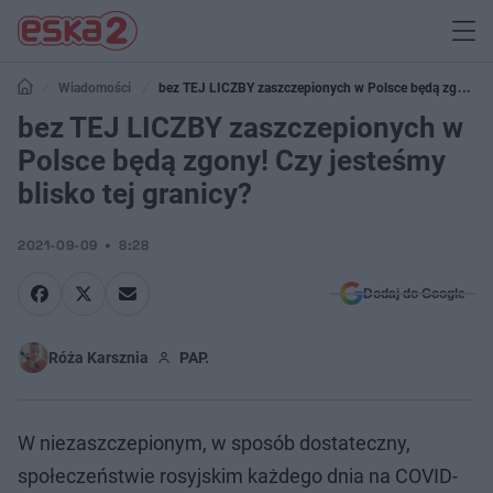
Wiadomości
bez TEJ LICZBY zaszczepionych w Polsce będą zgony!
Czy jesteśmy blisko tej granicy?
bez TEJ LICZBY zaszczepionych w
Polsce będą zgony! Czy jesteśmy
blisko tej granicy?
2021-09-09
8:28
Dodaj do Google
Róża Karsznia
PAP.
W niezaszczepionym, w sposób dostateczny,
społeczeństwie rosyjskim każdego dnia na COVID-