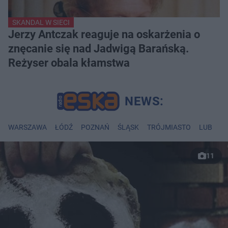
SKANDAL W SIECI
Jerzy Antczak reaguje na oskarżenia o
znęcanie się nad Jadwigą Barańską.
Reżyser obala kłamstwa
WARSZAWA
ŁÓDŹ
POZNAŃ
ŚLĄSK
TRÓJMIASTO
LUBLIN
11