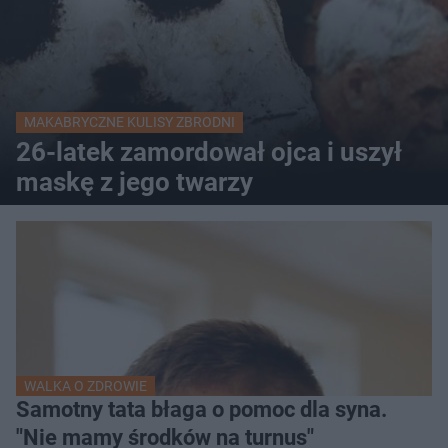
MAKABRYCZNE KULISY ZBRODNI
26-latek zamordował ojca i uszył
maskę z jego twarzy
WALKA O ZDROWIE
Samotny tata błaga o pomoc dla syna.
"Nie mamy środków na turnus"