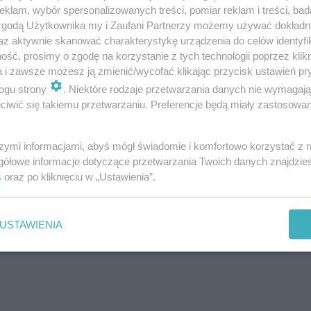
klam, wybór spersonalizowanych treści, pomiar reklam i treści, bad
 zgodą Użytkownika my i Zaufani Partnerzy możemy używać dokład
az aktywnie skanować charakterystykę urządzenia do celów identyfi
ść, prosimy o zgodę na korzystanie z tych technologii poprzez klikn
a i zawsze możesz ją zmienić/wycofać klikając przycisk ustawień pr
ogu strony
. Niektóre rodzaje przetwarzania danych nie wymagaj
iwić się takiemu przetwarzaniu. Preferencje będą miały zastosowanie
szymi informacjami, abyś mógł świadomie i komfortowo korzystać z
gółowe informacje dotyczące przetwarzania Twoich danych znajdzi
s
oraz po kliknięciu w „Ustawienia”.
USTAWIENIA
ERWONA kartka w 15 sekundzie! [WIDEO]