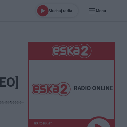
Słuchaj radia
Menu
EO]
RADIO ONLINE
daj do Google
TERAZ GRAMY