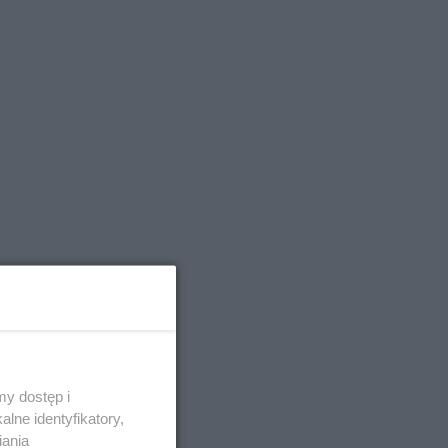
o awans.
y dostęp i
lne identyfikatory,
iania