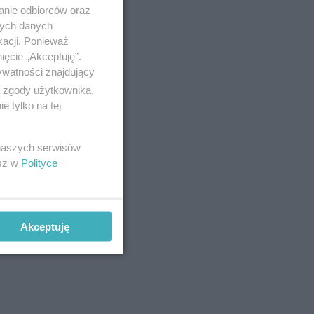
anie odbiorców oraz
nych danych
kacji. Ponieważ
ięcie „Akceptuję”.
ywatności znajdujący
ą zgody użytkownika,
 tylko na tej
 naszych serwisów
esz w
Polityce
Akceptuję