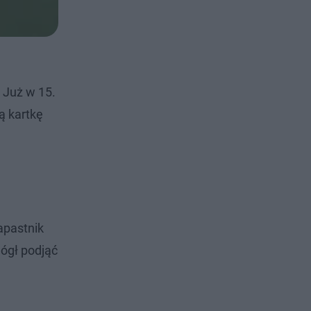
 Już w 15.
ą kartkę
apastnik
ógł podjąć