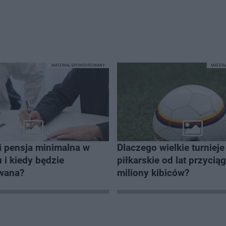
MATERIAŁ SPONSOROWANY
MATER
i pensja minimalna w
Dlaczego wielkie turnieje
 i kiedy będzie
piłkarskie od lat przycią
owana?
miliony kibiców?