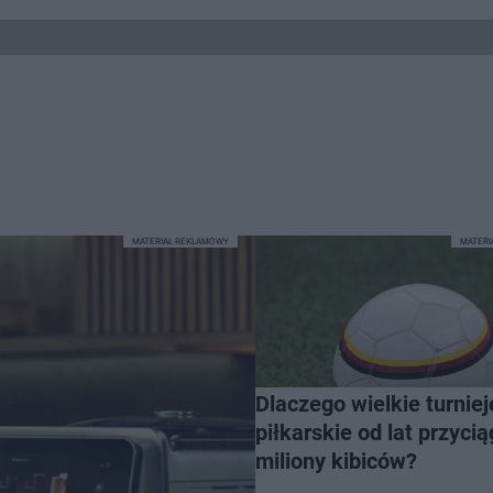
MATERIAŁ REKLAMOWY
MATER
Dlaczego wielkie turniej
piłkarskie od lat przycią
miliony kibiców?