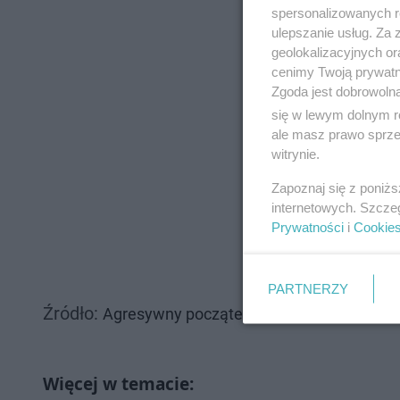
spersonalizowanych re
ulepszanie usług. Za
geolokalizacyjnych or
cenimy Twoją prywatno
Zgoda jest dobrowoln
się w lewym dolnym r
ale masz prawo sprzec
witrynie.
Zapoznaj się z poniż
internetowych. Szcze
Prywatności
i
Cookie
PARTNERZY
Źródło:
Agresywny początek Andora - Polska! CZ