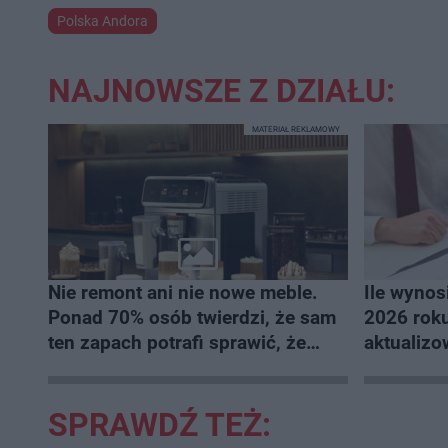
Polska Andora
NAJNOWSZE Z DZIAŁU:
MATERIAŁ REKLAMOWY
Nie remont ani nie nowe meble.
Ile wynos
Ponad 70% osób twierdzi, że sam
2026 roku
ten zapach potrafi sprawić, że
aktualiz
mieszkanie staje się domem
SPRAWDŹ TEŻ: