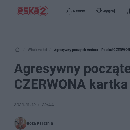
Newsy
Wygraj
Wiadomości
Agresywny początek Andora - Polska! CZERWONA
Agresywny począte
CZERWONA kartka w
2021-11-12
22:44
Róża Karsznia