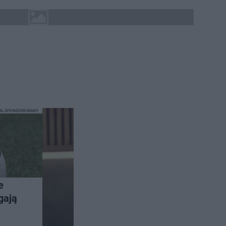
IAŁ SPONSOROWANY
e
gają