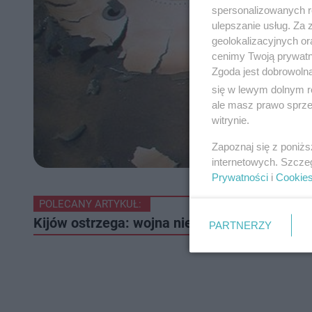
spersonalizowanych re
ulepszanie usług. Za
geolokalizacyjnych or
cenimy Twoją prywatno
Zgoda jest dobrowoln
się w lewym dolnym r
ale masz prawo sprzec
witrynie.
Zapoznaj się z poniż
internetowych. Szcze
Prywatności
i
Cookie
POLECANY ARTYKUŁ:
Kijów ostrzega: wojna nie skończy się na Uk
PARTNERZY