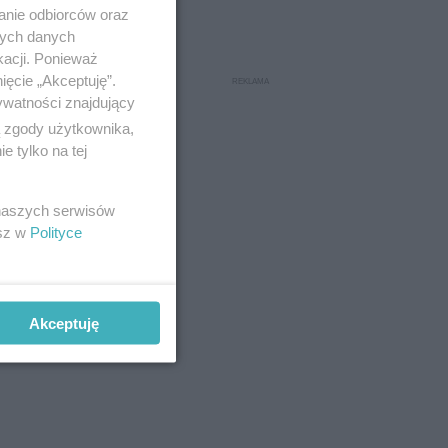
anie odbiorców oraz
nych danych
kacji. Ponieważ
ięcie „Akceptuję”.
ywatności znajdujący
ą zgody użytkownika,
 tylko na tej
 naszych serwisów
esz w
Polityce
Akceptuję