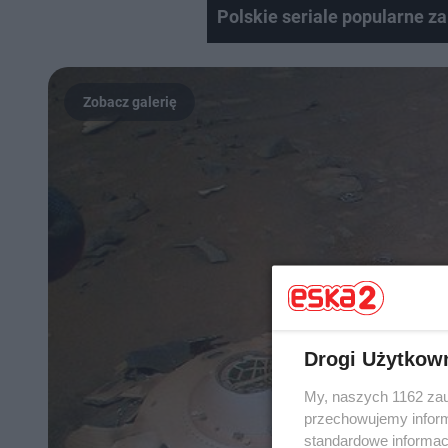
Polskie seriale popularne za 
Drogi Użytkow
My, naszych 1162 zau
przechowujemy informa
standardowe informac