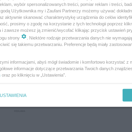
klam, wybór spersonalizowanych treści, pomiar reklam i treści, bad
 zgodą Użytkownika my i Zaufani Partnerzy możemy używać dokład
az aktywnie skanować charakterystykę urządzenia do celów identyfi
ść, prosimy o zgodę na korzystanie z tych technologii poprzez klikn
a i zawsze możesz ją zmienić/wycofać klikając przycisk ustawień pr
ogu strony
. Niektóre rodzaje przetwarzania danych nie wymagaj
iwić się takiemu przetwarzaniu. Preferencje będą miały zastosowanie
szymi informacjami, abyś mógł świadomie i komfortowo korzystać z
gółowe informacje dotyczące przetwarzania Twoich danych znajdzi
s
oraz po kliknięciu w „Ustawienia”.
rainie. "Rosja zaatakuje dwa kolejne…
USTAWIENIA