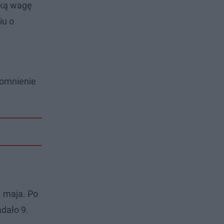
lką wagę
iu o
pomnienie
. maja. Po
adało 9.