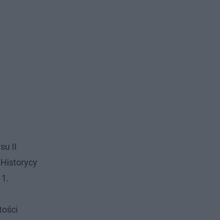
su II
 Historycy
 1.
tości