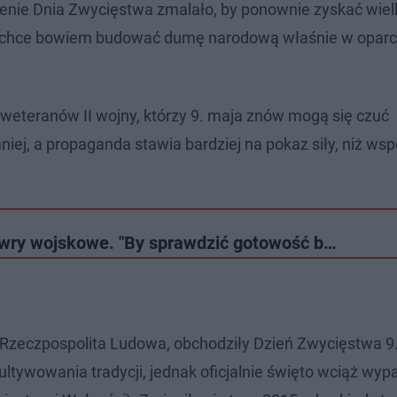
nie Dnia Zwycięstwa zmalało, by ponownie zyskać wie
nt chce bowiem budować dumę narodową właśnie w oparc
 weteranów II wojny, którzy 9. maja znów mogą się czuć
niej, a propaganda stawia bardziej na pokaz siły, niż ws
wry wojskowe. "By sprawdzić gotowość b…
 Rzeczpospolita Ludowa, obchodziły Dzień Zwycięstwa 9
ultywowania tradycji, jednak oficjalnie święto wciąż wyp