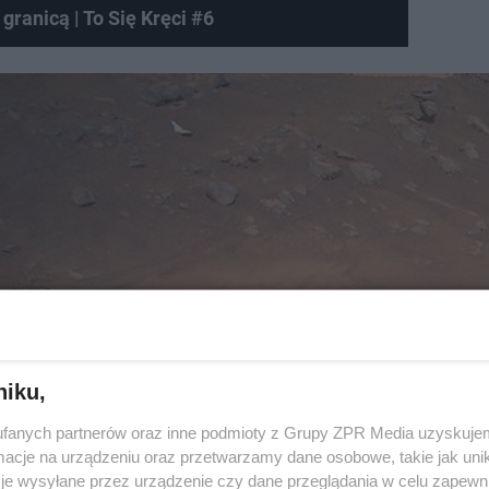
granicą | To Się Kręci #6
niku,
fanych partnerów oraz inne podmioty z Grupy ZPR Media uzyskujem
cje na urządzeniu oraz przetwarzamy dane osobowe, takie jak unika
je wysyłane przez urządzenie czy dane przeglądania w celu zapewn