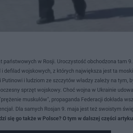
ąt państwowych w Rosji. Uroczystość obchodzona tam 9.
i defilad wojskowych, z których największa jest ta mosk
i Putinowi i ludziom ze szczytów władzy zależy na tym, 
woczesny sprzęt wojskowy. Choć wojna w Ukrainie udowa
e "prężenie muskułów", propaganda Federacji dokłada wsz
tencjał. Dla samych Rosjan 9. maja jest też swoistym św
i się go także w Polsce? O tym w dalszej części artyku