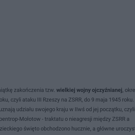
iątkę zakończenia tzw.
wielkiej wojny ojczyźnianej
, okre
u, czyli ataku III Rzeszy na ZSRR, do 9 maja 1945 roku.
uznają udziału swojego kraju w IIwś od jej początku, czyli
entrop-Mołotow - traktatu o nieagresji między ZSRR a
ieckiego święto obchodzono hucznie, a główne uroczys