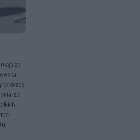
 maja za
iewska,
by podczas
dnia, że
elkich
iętem
łu.