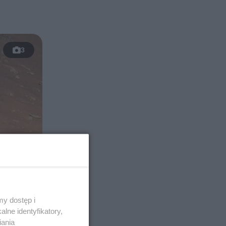
3
y dostęp i
lne identyfikatory,
iania