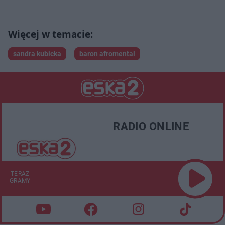
sandra kubicka
baron afromental
RADIO ONLINE
TERAZ
GRAMY