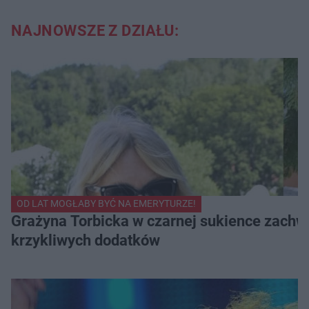
NAJNOWSZE Z DZIAŁU:
OD LAT MOGŁABY BYĆ NA EMERYTURZE!
Grażyna Torbicka w czarnej sukience zachwyc
krzykliwych dodatków