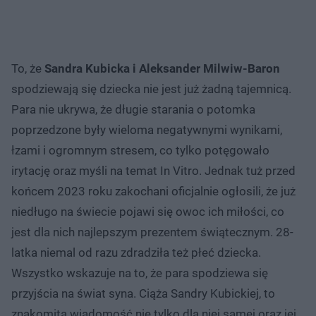
To, że
Sandra Kubicka i Aleksander Milwiw-Baron
spodziewają się dziecka nie jest już żadną tajemnicą.
Para nie ukrywa, że długie starania o potomka
poprzedzone były wieloma negatywnymi wynikami,
łzami i ogromnym stresem, co tylko potęgowało
irytację oraz myśli na temat In Vitro. Jednak tuż przed
końcem 2023 roku zakochani oficjalnie ogłosili, że już
niedługo na świecie pojawi się owoc ich miłości, co
jest dla nich najlepszym prezentem świątecznym. 28-
latka niemal od razu zdradziła też płeć dziecka.
Wszystko wskazuje na to, że para spodziewa się
przyjścia na świat syna. Ciąża Sandry Kubickiej, to
znakomita wiadomość nie tylko dla niej samej oraz jej