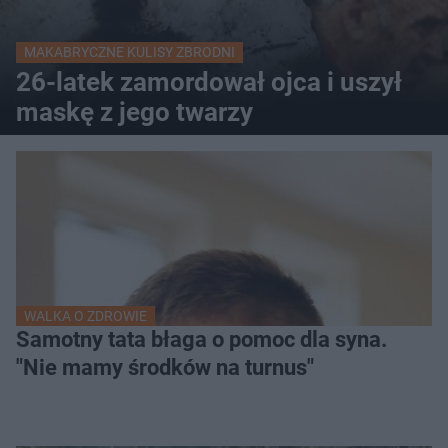
MAKABRYCZNE KULISY ZBRODNI
26-latek zamordował ojca i uszył
maskę z jego twarzy
WALKA O ZDROWIE
Samotny tata błaga o pomoc dla syna.
"Nie mamy środków na turnus"