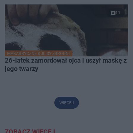
11
MAKABRYCZNE KULISY ZBRODNI
26-latek zamordował ojca i uszył maskę z
jego twarzy
WIĘCEJ
ZOBACZ WIĘCEJ