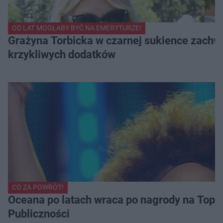
OD LAT MOGŁABY BYĆ NA EMERYTURZE!
Grażyna Torbicka w czarnej sukience zachwyc
krzykliwych dodatków
CO ZA POWRÓT!
Oceana po latach wraca po nagrody na Top of
Publiczności