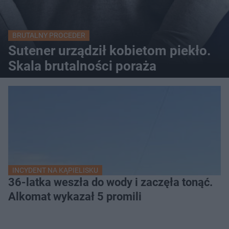
BRUTALNY PROCEDER
Sutener urządził kobietom piekło.
Skala brutalności poraża
INCYDENT NA KĄPIELISKU
36-latka weszła do wody i zaczęła tonąć.
Alkomat wykazał 5 promili