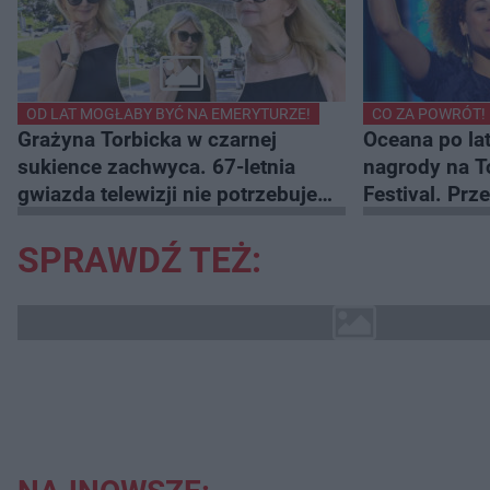
OD LAT MOGŁABY BYĆ NA EMERYTURZE!
CO ZA POWRÓT!
Grażyna Torbicka w czarnej
Oceana po la
sukience zachwyca. 67-letnia
nagrody na T
gwiazda telewizji nie potrzebuje
Festival. Prz
krzykliwych dodatków
Słowika Publ
SPRAWDŹ TEŻ: