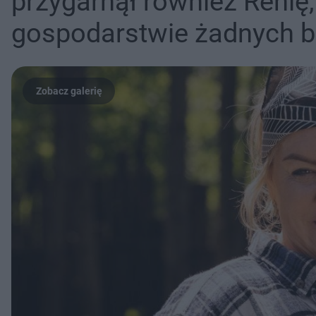
przygarnął również Renię,
gospodarstwie żadnych b