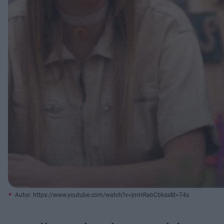
Autor: https://www.youtube.com/watch?v=jmHRabCbkss&t=74s