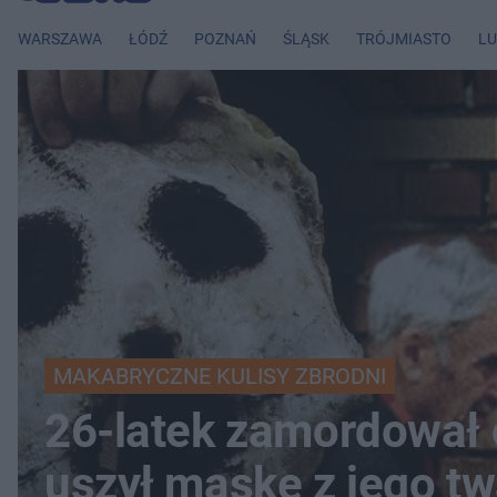
WARSZAWA
ŁÓDŹ
POZNAŃ
ŚLĄSK
TRÓJMIASTO
LU
MAKABRYCZNE KULISY ZBRODNI
26-latek zamordował o
uszył maskę z jego tw