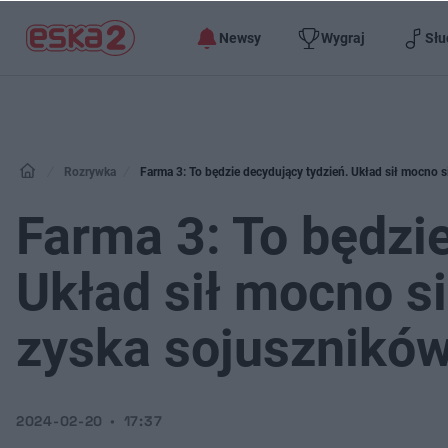
Newsy
Wygraj
Słu
Rozrywka
Farma 3: To będzie decydujący tydzień. Układ sił mocno s
Farma 3: To będzi
Układ sił mocno si
zyska sojusznikó
2024-02-20
17:37