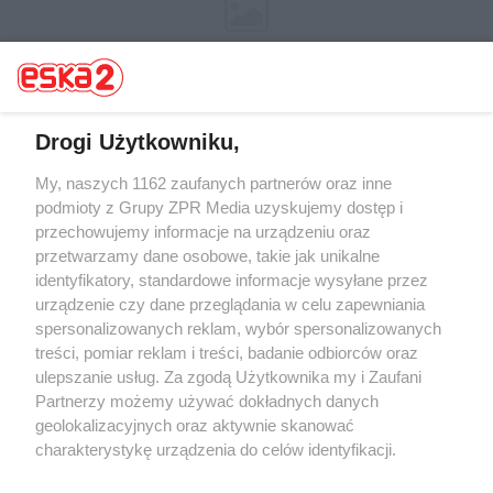
Drogi Użytkowniku,
My, naszych 1162 zaufanych partnerów oraz inne
Żaden utwór zamieszczony w serwisie nie może być powielany i
rozpowszechniany lub dalej rozpowszechniany w jakikolwiek sposób (w
podmioty z Grupy ZPR Media uzyskujemy dostęp i
tym także elektroniczny lub mechaniczny) na jakimkolwiek polu
przechowujemy informacje na urządzeniu oraz
eksploatacji w jakiejkolwiek formie, włącznie z umieszczaniem w
przetwarzamy dane osobowe, takie jak unikalne
Internecie bez pisemnej zgody właściciela praw. Jakiekolwiek użycie lub
wykorzystanie utworów w całości lub w części z naruszeniem prawa,
identyfikatory, standardowe informacje wysyłane przez
tzn. bez właściwej zgody, jest zabronione pod groźbą kary i może być
urządzenie czy dane przeglądania w celu zapewniania
ścigane prawnie.
spersonalizowanych reklam, wybór spersonalizowanych
treści, pomiar reklam i treści, badanie odbiorców oraz
ulepszanie usług. Za zgodą Użytkownika my i Zaufani
Partnerzy możemy używać dokładnych danych
geolokalizacyjnych oraz aktywnie skanować
charakterystykę urządzenia do celów identyfikacji.
O nas
Ponieważ cenimy Twoją prywatność, prosimy o zgodę na