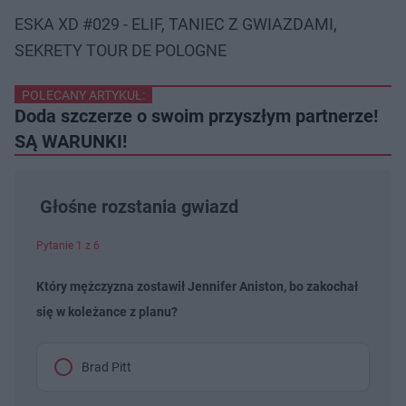
ESKA XD #029 - ELIF, TANIEC Z GWIAZDAMI,
SEKRETY TOUR DE POLOGNE
POLECANY ARTYKUŁ:
Doda szczerze o swoim przyszłym partnerze!
SĄ WARUNKI!
Głośne rozstania gwiazd
Pytanie 1 z 6
Który mężczyzna zostawił Jennifer Aniston, bo zakochał
się w koleżance z planu?
Brad Pitt