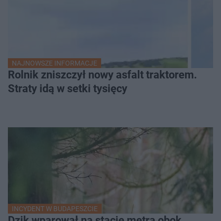
NAJNOWSZE INFORMACJE
Rolnik zniszczył nowy asfalt traktorem.
Straty idą w setki tysięcy
INCYDENT W BUDAPESZCIE
Dzik wparował na stację metra obok