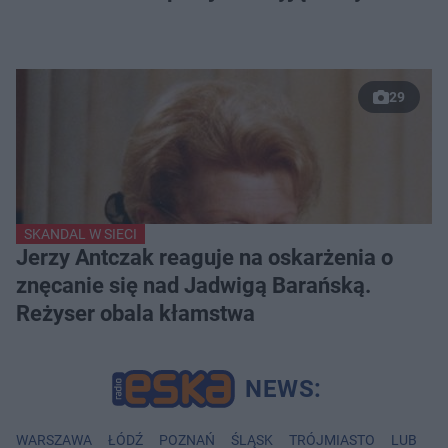
29
SKANDAL W SIECI
Jerzy Antczak reaguje na oskarżenia o
znęcanie się nad Jadwigą Barańską.
Reżyser obala kłamstwa
WARSZAWA
ŁÓDŹ
POZNAŃ
ŚLĄSK
TRÓJMIASTO
LUBLIN