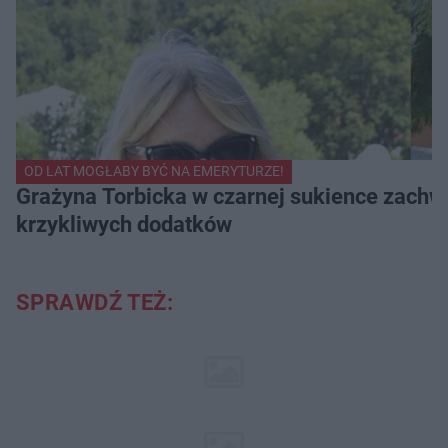
OD LAT MOGŁABY BYĆ NA EMERYTURZE!
Grażyna Torbicka w czarnej sukience zachwyc
krzykliwych dodatków
SPRAWDŹ TEŻ: