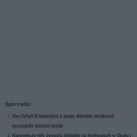
Spis treści
Syn Sylwii Krajewskiej z grupy Alibabki przekazał
szczegóły śmierci matki
Największe hity zespołu Alibabki na festiwalach w Opolu i