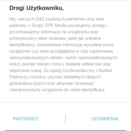
Drogi Użytkowniku,
My, naszych 1162 zaufanych partnerów oraz inne
Żaden utwór zamieszczony w serwisie nie może być powielany i
rozpowszechniany lub dalej rozpowszechniany w jakikolwiek sposób (w
podmioty z Grupy ZPR Media uzyskujemy dostęp i
tym także elektroniczny lub mechaniczny) na jakimkolwiek polu
przechowujemy informacje na urządzeniu oraz
eksploatacji w jakiejkolwiek formie, włącznie z umieszczaniem w
przetwarzamy dane osobowe, takie jak unikalne
Internecie bez pisemnej zgody właściciela praw. Jakiekolwiek użycie lub
wykorzystanie utworów w całości lub w części z naruszeniem prawa,
identyfikatory, standardowe informacje wysyłane przez
tzn. bez właściwej zgody, jest zabronione pod groźbą kary i może być
urządzenie czy dane przeglądania w celu zapewniania
ścigane prawnie.
spersonalizowanych reklam, wybór spersonalizowanych
treści, pomiar reklam i treści, badanie odbiorców oraz
ulepszanie usług. Za zgodą Użytkownika my i Zaufani
Partnerzy możemy używać dokładnych danych
geolokalizacyjnych oraz aktywnie skanować
charakterystykę urządzenia do celów identyfikacji.
O nas
Ponieważ cenimy Twoją prywatność, prosimy o zgodę na
korzystanie z tych technologii poprzez kliknięcie
Informacje prawne
„Akceptuję”. Zgoda jest dobrowolna i zawsze możesz ją
zmienić/wycofać klikając przycisk ustawień prywatności
Nasze serwisy
PARTNERZY
USTAWIENIA
znajdujący się w lewym dolnym rogu strony
. Niektóre
© 2026 Grupa ZPR Media
rodzaje przetwarzania danych nie wymagają zgody