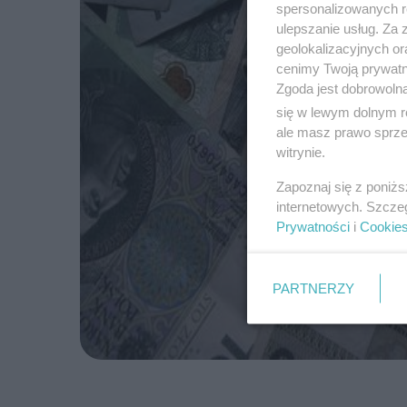
spersonalizowanych re
ulepszanie usług. Za
geolokalizacyjnych or
cenimy Twoją prywatno
Zgoda jest dobrowoln
się w lewym dolnym r
ale masz prawo sprzec
witrynie.
Zapoznaj się z poniż
internetowych. Szcze
Prywatności
i
Cookie
PARTNERZY