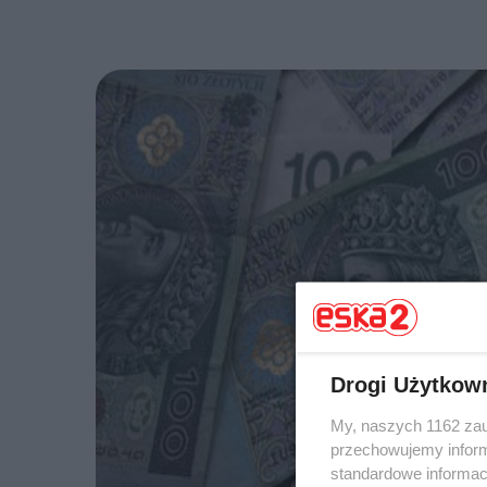
Drogi Użytkow
My, naszych 1162 zau
przechowujemy informa
standardowe informac