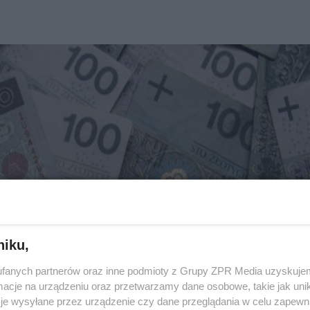
niku,
fanych partnerów oraz inne podmioty z Grupy ZPR Media uzyskujem
cje na urządzeniu oraz przetwarzamy dane osobowe, takie jak unika
je wysyłane przez urządzenie czy dane przeglądania w celu zapewn