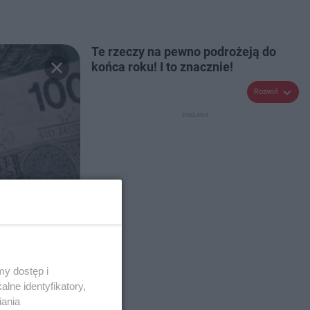
Te rzeczy na pewno podrożeją do
końca roku! I to znacznie!
Rozwiń
y dostęp i
lne identyfikatory,
iania