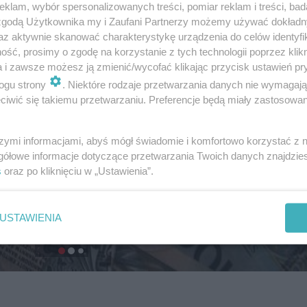
klam, wybór spersonalizowanych treści, pomiar reklam i treści, bad
 zgodą Użytkownika my i Zaufani Partnerzy możemy używać dokład
az aktywnie skanować charakterystykę urządzenia do celów identyfi
ść, prosimy o zgodę na korzystanie z tych technologii poprzez klikn
a i zawsze możesz ją zmienić/wycofać klikając przycisk ustawień pr
ogu strony
. Niektóre rodzaje przetwarzania danych nie wymagaj
iwić się takiemu przetwarzaniu. Preferencje będą miały zastosowanie
szymi informacjami, abyś mógł świadomie i komfortowo korzystać z
gółowe informacje dotyczące przetwarzania Twoich danych znajdzi
s
oraz po kliknięciu w „Ustawienia”.
USTAWIENIA