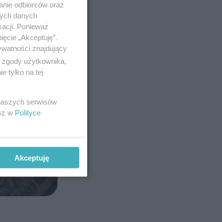
anie odbiorców oraz
nych danych
kacji. Ponieważ
ięcie „Akceptuję”.
ywatności znajdujący
ą zgody użytkownika,
 tylko na tej
 naszych serwisów
esz w
Polityce
Akceptuję