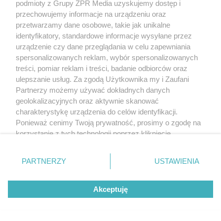
podmioty z Grupy ZPR Media uzyskujemy dostęp i
przechowujemy informacje na urządzeniu oraz
przetwarzamy dane osobowe, takie jak unikalne
identyfikatory, standardowe informacje wysyłane przez
urządzenie czy dane przeglądania w celu zapewniania
spersonalizowanych reklam, wybór spersonalizowanych
treści, pomiar reklam i treści, badanie odbiorców oraz
ulepszanie usług. Za zgodą Użytkownika my i Zaufani
Partnerzy możemy używać dokładnych danych
geolokalizacyjnych oraz aktywnie skanować
charakterystykę urządzenia do celów identyfikacji.
Ponieważ cenimy Twoją prywatność, prosimy o zgodę na
korzystanie z tych technologii poprzez kliknięcie
„Akceptuję”. Zgoda jest dobrowolna i zawsze możesz ją
zmienić/wycofać klikając przycisk ustawień prywatności
PARTNERZY
USTAWIENIA
znajdujący się w lewym dolnym rogu strony
. Niektóre
rodzaje przetwarzania danych nie wymagają zgody
Akceptuję
użytkownika, ale masz prawo sprzeciwić się takiemu
przetwarzaniu. Preferencje będą miały zastosowanie tylko
na tej witrynie.