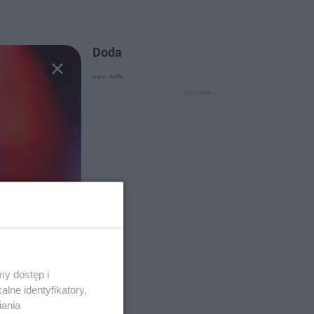
Doda
Autor: AKPA
y dostęp i
lne identyfikatory,
iania