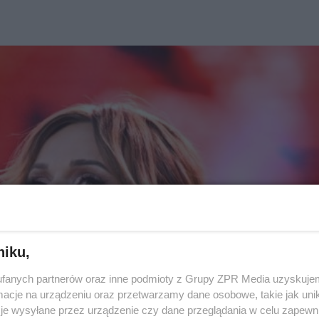
niku,
fanych partnerów oraz inne podmioty z Grupy ZPR Media uzyskujem
cje na urządzeniu oraz przetwarzamy dane osobowe, takie jak unika
je wysyłane przez urządzenie czy dane przeglądania w celu zapewn