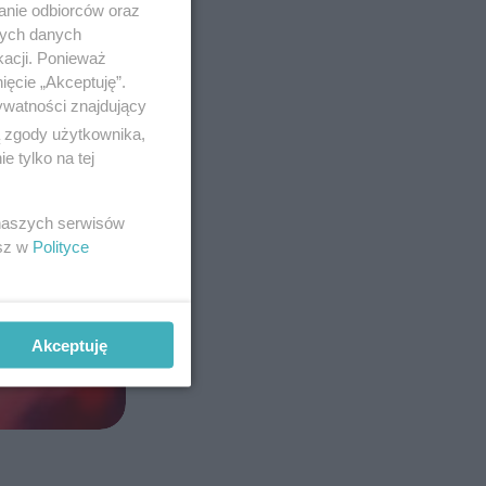
anie odbiorców oraz
nych danych
kacji. Ponieważ
ięcie „Akceptuję”.
ywatności znajdujący
ą zgody użytkownika,
 tylko na tej
 naszych serwisów
esz w
Polityce
Akceptuję