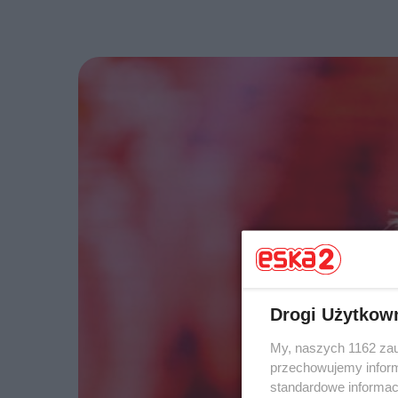
Drogi Użytkow
My, naszych 1162 zau
przechowujemy informa
standardowe informac