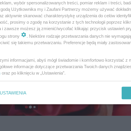
klam, wybór spersonalizowanych treści, pomiar reklam i treści, bad
 zgodą Użytkownika my i Zaufani Partnerzy możemy używać dokład
az aktywnie skanować charakterystykę urządzenia do celów identyfi
ść, prosimy o zgodę na korzystanie z tych technologii poprzez klikn
a i zawsze możesz ją zmienić/wycofać klikając przycisk ustawień pr
ogu strony
. Niektóre rodzaje przetwarzania danych nie wymagaj
iwić się takiemu przetwarzaniu. Preferencje będą miały zastosowanie
szymi informacjami, abyś mógł świadomie i komfortowo korzystać z
gółowe informacje dotyczące przetwarzania Twoich danych znajdzi
s
oraz po kliknięciu w „Ustawienia”.
USTAWIENIA