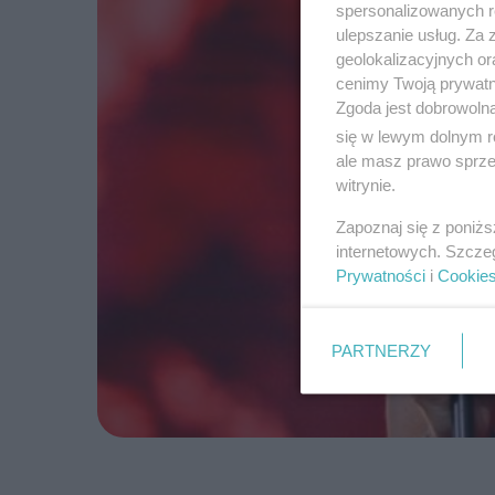
spersonalizowanych re
ulepszanie usług. Za
geolokalizacyjnych or
cenimy Twoją prywatno
Zgoda jest dobrowoln
się w lewym dolnym r
ale masz prawo sprzec
witrynie.
Zapoznaj się z poniż
internetowych. Szcze
Prywatności
i
Cookie
PARTNERZY